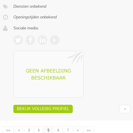
Diensten onbekend
Openingstijden onbekend
Sociale media:
BEKIJK VOLLEDIG PROFIEL
««
«
3
4
5
6
7
»
»»