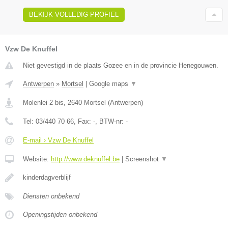
BEKIJK VOLLEDIG PROFIEL
Vzw De Knuffel
Niet gevestigd in de plaats Gozee en in de provincie Henegouwen.
Antwerpen
»
Mortsel
|
Google maps
▼
Molenlei 2 bis
,
2640
Mortsel
(
Antwerpen
)
Tel:
03/440 70 66
, Fax:
-
, BTW-nr:
-
E-mail › Vzw De Knuffel
Website:
http://www.deknuffel.be
|
Screenshot
▼
kinderdagverblijf
Diensten onbekend
Openingstijden onbekend