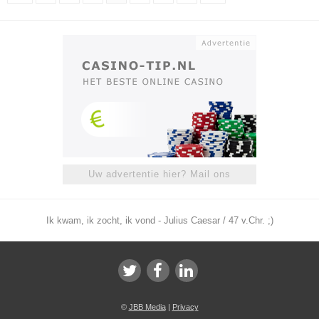
Uw advertentie hier? Mail ons
Ik kwam, ik zocht, ik vond - Julius Caesar / 47 v.Chr. ;)
©
JBB Media
|
Privacy