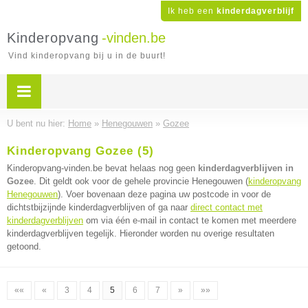
Ik heb een
kinderdagverblijf
Kinderopvang
-vinden.be
Vind kinderopvang bij u in de buurt!
U bent nu hier:
Home
»
Henegouwen
»
Gozee
Kinderopvang Gozee (5)
Kinderopvang-vinden.be bevat helaas nog geen
kinderdagverblijven in
Gozee
. Dit geldt ook voor de gehele provincie Henegouwen (
kinderopvang
Henegouwen
). Voer bovenaan deze pagina uw postcode in voor de
dichtstbijzijnde kinderdagverblijven of ga naar
direct contact met
kinderdagverblijven
om via één e-mail in contact te komen met meerdere
kinderdagverblijven tegelijk. Hieronder worden nu overige resultaten
getoond.
««
«
3
4
5
6
7
»
»»