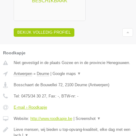
BEKIJK VOLLEDIG PROFIEL
Roodkapje
Niet gevestigd in de plaats Gozee en in de provincie Henegouwen.
Antwerpen
»
Deurne
|
Google maps
▼
Bosschaert de Bouwellei 72
,
2100
Deurne
(
Antwerpen
)
Tel:
0475/34 30 27
, Fax:
-
, BTW-nr:
-
E-mail › Roodkapje
Website:
http://www.roodkapje.be
|
Screenshot
▼
Lieve mensen, wij bieden u top-opvang-kwaliteit, elke dag met een
lach !
▼