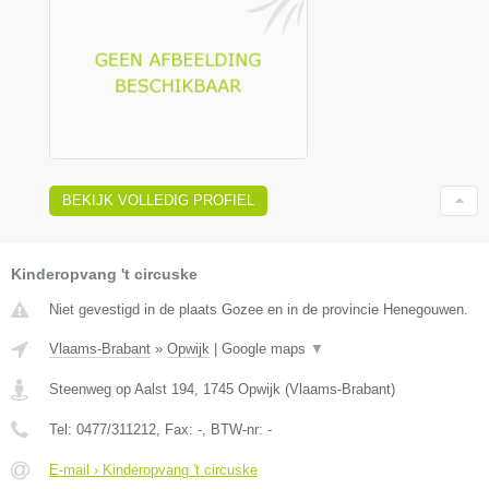
BEKIJK VOLLEDIG PROFIEL
Kinderopvang 't circuske
Niet gevestigd in de plaats Gozee en in de provincie Henegouwen.
Vlaams-Brabant
»
Opwijk
|
Google maps
▼
Steenweg op Aalst 194
,
1745
Opwijk
(
Vlaams-Brabant
)
Tel:
0477/311212
, Fax:
-
, BTW-nr:
-
E-mail › Kinderopvang 't circuske