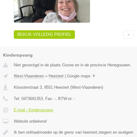
BEKIJK VOLLEDIG PROFIEL
Kinderopvang
Niet gevestigd in de plaats Gozee en in de provincie Henegouwen.
West-Vlaanderen
»
Heestert
|
Google maps
▼
Kloosterstraat 3
,
8551
Heestert
(
West-Vlaanderen
)
Tel:
0473691353
, Fax:
-
, BTW-nr:
-
E-mail › Kinderopvang
Website onbekend
Ik ben onthaalmoeder op de grens van heestert,otegem en avelgem