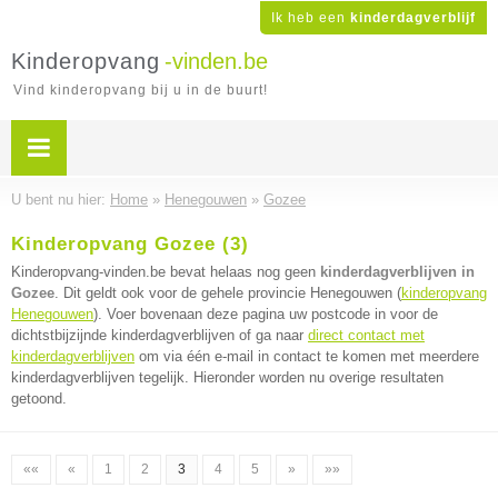
Ik heb een
kinderdagverblijf
Kinderopvang
-vinden.be
Vind kinderopvang bij u in de buurt!
U bent nu hier:
Home
»
Henegouwen
»
Gozee
Kinderopvang Gozee (3)
Kinderopvang-vinden.be bevat helaas nog geen
kinderdagverblijven in
Gozee
. Dit geldt ook voor de gehele provincie Henegouwen (
kinderopvang
Henegouwen
). Voer bovenaan deze pagina uw postcode in voor de
dichtstbijzijnde kinderdagverblijven of ga naar
direct contact met
kinderdagverblijven
om via één e-mail in contact te komen met meerdere
kinderdagverblijven tegelijk. Hieronder worden nu overige resultaten
getoond.
««
«
1
2
3
4
5
»
»»