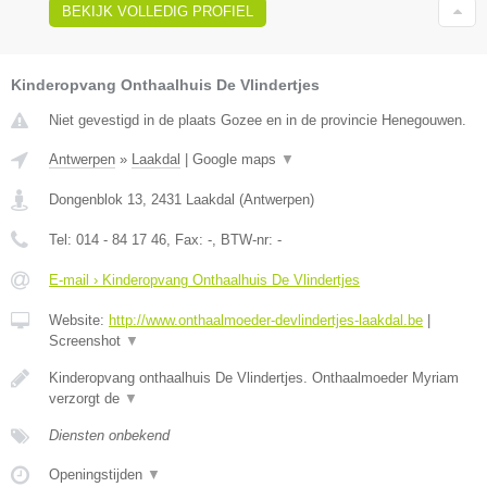
BEKIJK VOLLEDIG PROFIEL
Kinderopvang Onthaalhuis De Vlindertjes
Niet gevestigd in de plaats Gozee en in de provincie Henegouwen.
Antwerpen
»
Laakdal
|
Google maps
▼
Dongenblok 13
,
2431
Laakdal
(
Antwerpen
)
Tel:
014 - 84 17 46
, Fax:
-
, BTW-nr:
-
E-mail › Kinderopvang Onthaalhuis De Vlindertjes
Website:
http://www.onthaalmoeder-devlindertjes-laakdal.be
|
Screenshot
▼
Kinderopvang onthaalhuis De Vlindertjes. Onthaalmoeder Myriam
verzorgt de
▼
Diensten onbekend
Openingstijden
▼