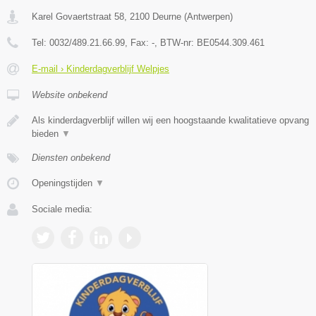
Karel Govaertstraat 58
,
2100
Deurne
(
Antwerpen
)
Tel:
0032/489.21.66.99
, Fax:
-
, BTW-nr:
BE0544.309.461
E-mail › Kinderdagverblijf Welpjes
Website onbekend
Als kinderdagverblijf willen wij een hoogstaande kwalitatieve opvang
bieden
▼
Diensten onbekend
Openingstijden
▼
Sociale media: