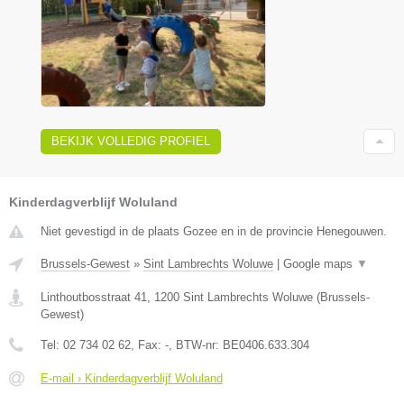
BEKIJK VOLLEDIG PROFIEL
Kinderdagverblijf Woluland
Niet gevestigd in de plaats Gozee en in de provincie Henegouwen.
Brussels-Gewest
»
Sint Lambrechts Woluwe
|
Google maps
▼
Linthoutbosstraat 41
,
1200
Sint Lambrechts Woluwe
(
Brussels-
Gewest
)
Tel:
02 734 02 62
, Fax:
-
, BTW-nr:
BE0406.633.304
E-mail › Kinderdagverblijf Woluland