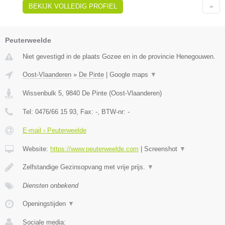
BEKIJK VOLLEDIG PROFIEL
Peuterweelde
Niet gevestigd in de plaats Gozee en in de provincie Henegouwen.
Oost-Vlaanderen
»
De Pinte
|
Google maps
▼
Wissenbulk 5
,
9840
De Pinte
(
Oost-Vlaanderen
)
Tel:
0476/66 15 93
, Fax:
-
, BTW-nr:
-
E-mail › Peuterweelde
Website:
https://www.peuterweelde.com
|
Screenshot
▼
Zelfstandige Gezinsopvang met vrije prijs.
▼
Diensten onbekend
Openingstijden
▼
Sociale media: