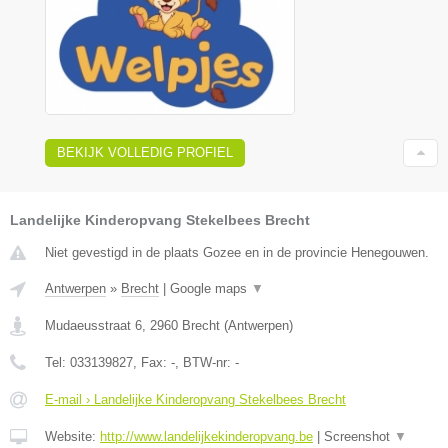
BEKIJK VOLLEDIG PROFIEL
Landelijke Kinderopvang Stekelbees Brecht
Niet gevestigd in de plaats Gozee en in de provincie Henegouwen.
Antwerpen
»
Brecht
|
Google maps
▼
Mudaeusstraat 6
,
2960
Brecht
(
Antwerpen
)
Tel:
033139827
, Fax:
-
, BTW-nr:
-
E-mail › Landelijke Kinderopvang Stekelbees Brecht
Website:
http://www.landelijkekinderopvang.be
|
Screenshot
▼