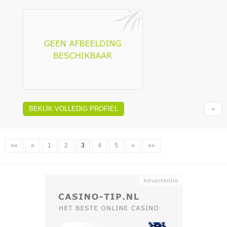
BEKIJK VOLLEDIG PROFIEL
««
«
1
2
3
4
5
»
»»