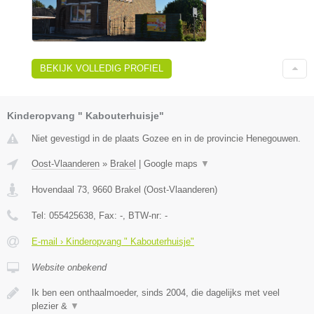
BEKIJK VOLLEDIG PROFIEL
Kinderopvang " Kabouterhuisje"
Niet gevestigd in de plaats Gozee en in de provincie Henegouwen.
Oost-Vlaanderen
»
Brakel
|
Google maps
▼
Hovendaal 73
,
9660
Brakel
(
Oost-Vlaanderen
)
Tel:
055425638
, Fax:
-
, BTW-nr:
-
E-mail › Kinderopvang " Kabouterhuisje"
Website onbekend
Ik ben een onthaalmoeder, sinds 2004, die dagelijks met veel
plezier &
▼