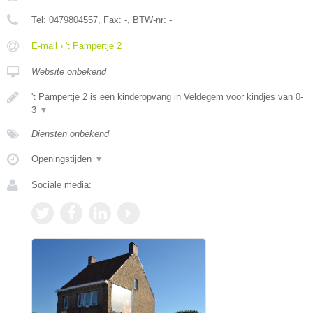
Tel:
0479804557
, Fax:
-
, BTW-nr:
-
E-mail › 't Pampertje 2
Website onbekend
't Pampertje 2 is een kinderopvang in Veldegem voor kindjes van 0-
3
▼
Diensten onbekend
Openingstijden
▼
Sociale media: