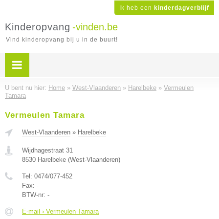
Ik heb een
kinderdagverblijf
Kinderopvang
-vinden.be
Vind kinderopvang bij u in de buurt!
U bent nu hier:
Home
»
West-Vlaanderen
»
Harelbeke
»
Vermeulen
Tamara
Vermeulen Tamara
West-Vlaanderen
»
Harelbeke
Wijdhagestraat 31
8530
Harelbeke
(
West-Vlaanderen
)
Tel:
0474/077-452
Fax:
-
BTW-nr:
-
E-mail › Vermeulen Tamara