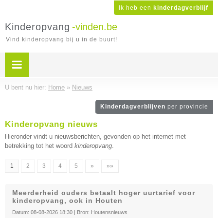
Ik heb een
kinderdagverblijf
Kinderopvang
-vinden.be
Vind kinderopvang bij u in de buurt!
U bent nu hier:
Home
»
Nieuws
Kinderdagverblijven
per provincie
Kinderopvang nieuws
Hieronder vindt u nieuwsberichten, gevonden op het internet met
betrekking tot het woord
kinderopvang
.
1
2
3
4
5
»
»»
Meerderheid ouders betaalt hoger uurtarief voor
kinderopvang, ook in Houten
Datum:
08-08-2026 18:30
| Bron:
Houtensnieuws