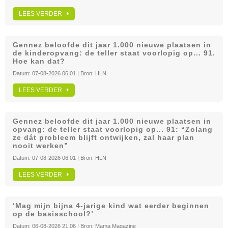
LEES VERDER
Gennez beloofde dit jaar 1.000 nieuwe plaatsen in
de kinderopvang: de teller staat voorlopig op... 91.
Hoe kan dat?
Datum:
07-08-2026 06:01
| Bron:
HLN
LEES VERDER
Gennez beloofde dit jaar 1.000 nieuwe plaatsen in
opvang: de teller staat voorlopig op... 91: “Zolang
ze dát probleem blijft ontwijken, zal haar plan
nooit werken”
Datum:
07-08-2026 06:01
| Bron:
HLN
LEES VERDER
‘Mag mijn bijna 4-jarige kind wat eerder beginnen
op de basisschool?’
Datum:
06-08-2026 21:06
| Bron:
Mama Magazine