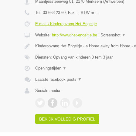
Maantjessteenweg 81
,
2170
Merksem
(
Antwerpen
)
Tel:
03 663 23 60
, Fax:
-
, BTW-nr:
-
E-mail › Kinderopvang Het Engeltje
Website:
http://www.het-engeltje.be
|
Screenshot
▼
Kinderopvang Het Engeltje - a Home away from Home - 
Diensten: Opvang van kinderen 0 tem 3 jaar
Openingstijden
▼
Laatste facebook posts
▼
Sociale media:
BEKIJK VOLLEDIG PROFIEL