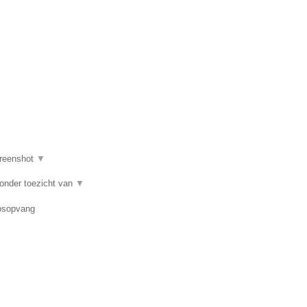
reenshot
▼
 onder toezicht van
▼
epsopvang