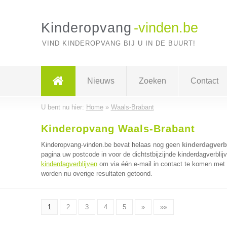
Kinderopvang
-vinden.be
VIND KINDEROPVANG BIJ U IN DE BUURT!
Nieuws
Zoeken
Contact
U bent nu hier:
Home
»
Waals-Brabant
Kinderopvang Waals-Brabant
Kinderopvang-vinden.be bevat helaas nog geen
kinderdagverb
pagina uw postcode in voor de dichtstbijzijnde kinderdagverblij
kinderdagverblijven
om via één e-mail in contact te komen met m
worden nu overige resultaten getoond.
1
2
3
4
5
»
»»