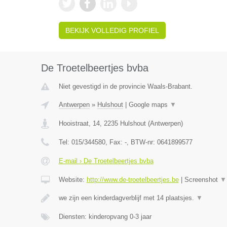
BEKIJK VOLLEDIG PROFIEL
De Troetelbeertjes bvba
Niet gevestigd in de provincie Waals-Brabant.
Antwerpen
»
Hulshout
|
Google maps
▼
Hooistraat, 14
,
2235
Hulshout
(
Antwerpen
)
Tel:
015/344580
, Fax:
-
, BTW-nr:
0641899577
E-mail › De Troetelbeertjes bvba
Website:
http://www.de-troetelbeertjes.be
|
Screenshot
▼
we zijn een kinderdagverblijf met 14 plaatsjes.
▼
Diensten: kinderopvang 0-3 jaar