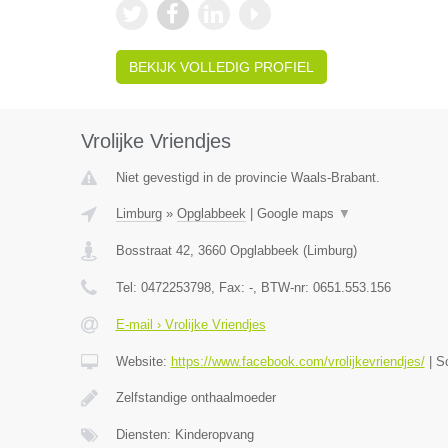
BEKIJK VOLLEDIG PROFIEL
Vrolijke Vriendjes
Niet gevestigd in de provincie Waals-Brabant.
Limburg
»
Opglabbeek
|
Google maps
▼
Bosstraat 42
,
3660
Opglabbeek
(
Limburg
)
Tel:
0472253798
, Fax:
-
, BTW-nr:
0651.553.156
E-mail › Vrolijke Vriendjes
Website:
https://www.facebook.com/vrolijkevriendjes/
|
S
Zelfstandige onthaalmoeder
Diensten: Kinderopvang