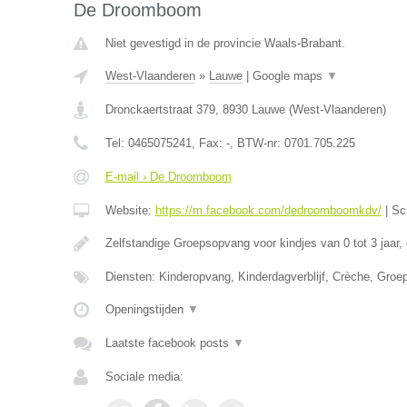
De Droomboom
Niet gevestigd in de provincie Waals-Brabant.
West-Vlaanderen
»
Lauwe
|
Google maps
▼
Dronckaertstraat 379
,
8930
Lauwe
(
West-Vlaanderen
)
Tel:
0465075241
, Fax:
-
, BTW-nr:
0701.705.225
E-mail › De Droomboom
Website:
https://m.facebook.com/dedroomboomkdv/
|
Sc
Zelfstandige Groepsopvang voor kindjes van 0 tot 3 jaar,
Diensten: Kinderopvang, Kinderdagverblijf, Crèche, Gro
Openingstijden
▼
Laatste facebook posts
▼
Sociale media: