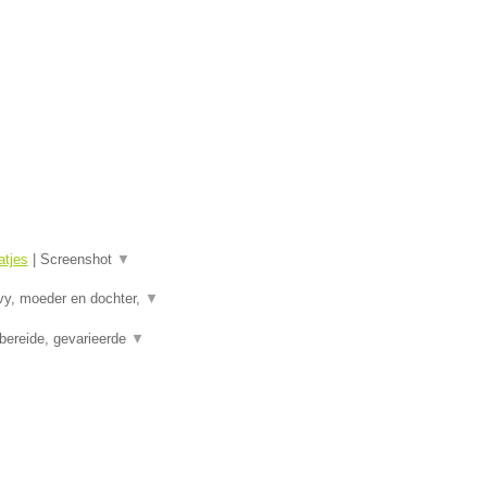
tjes
|
Screenshot
▼
vy, moeder en dochter,
▼
bereide, gevarieerde
▼