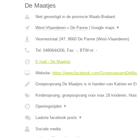
De Maatjes
Niet gevestigd in de provincie Waals-Brabant.
West-Vlaanderen
»
De Panne
|
Google maps
▼
Veurnestraat 247
,
8660
De Panne
(
West-Vlaanderen
)
Tel:
0480644206
, Fax:
-
, BTW-nr:
-
E-mail › De Maatjes
Website:
https://www.facebook.com/GroepsopvangDeMaa
Groepsopvang De Maatjes is in handen van Katrien en E
Kinderopvang, groepsopvang voor max 18 kinderen, Huis
Openingstijden
▼
Laatste facebook posts
▼
Sociale media: