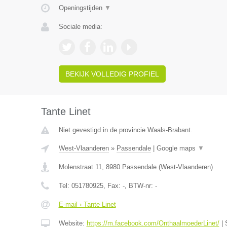
Openingstijden
▼
Sociale media:
BEKIJK VOLLEDIG PROFIEL
Tante Linet
Niet gevestigd in de provincie Waals-Brabant.
West-Vlaanderen
»
Passendale
|
Google maps
▼
Molenstraat 11
,
8980
Passendale
(
West-Vlaanderen
)
Tel:
051780925
, Fax:
-
, BTW-nr:
-
E-mail › Tante Linet
Website:
https://m.facebook.com/OnthaalmoederLinet/
|