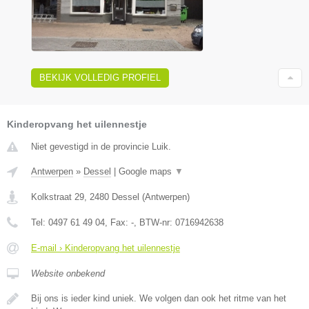
BEKIJK VOLLEDIG PROFIEL
Kinderopvang het uilennestje
Niet gevestigd in de provincie Luik.
Antwerpen
»
Dessel
|
Google maps
▼
Kolkstraat 29
,
2480
Dessel
(
Antwerpen
)
Tel:
0497 61 49 04
, Fax:
-
, BTW-nr:
0716942638
E-mail › Kinderopvang het uilennestje
Website onbekend
Bij ons is ieder kind uniek. We volgen dan ook het ritme van het