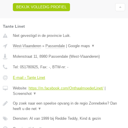
BEKIJK VOLLEDIG PROFIEL
Tante Linet
Niet gevestigd in de provincie Luik.
West-Vlaanderen
»
Passendale
|
Google maps
▼
Molenstraat 11
,
8980
Passendale
(
West-Vlaanderen
)
Tel:
051780925
, Fax:
-
, BTW-nr:
-
E-mail › Tante Linet
Website:
https://m.facebook.com/OnthaalmoederLinet/
|
Screenshot
▼
Op zoek naar een speelse opvang in de regio Zonnebeke? Dan
heeft u die net
▼
Diensten: Al van 1999 bij Reddie Teddy, Kind & gezin