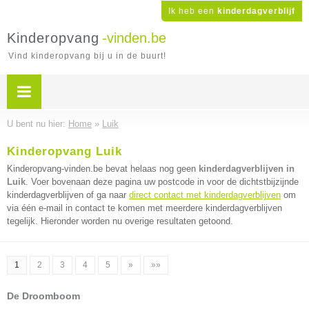
Ik heb een
kinderdagverblijf
Kinderopvang
-vinden.be
Vind kinderopvang bij u in de buurt!
U bent nu hier:
Home
»
Luik
Kinderopvang Luik
Kinderopvang-vinden.be bevat helaas nog geen
kinderdagverblijven in
Luik
. Voer bovenaan deze pagina uw postcode in voor de dichtstbijzijnde
kinderdagverblijven of ga naar
direct contact met kinderdagverblijven
om
via één e-mail in contact te komen met meerdere kinderdagverblijven
tegelijk. Hieronder worden nu overige resultaten getoond.
1
2
3
4
5
»
»»
De Droomboom