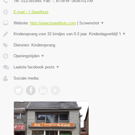
Tel:
011/391949
, Fax:
-
, BTW-nr:
0836701709
E-mail › 't Speelhuis
Website:
http://www.tspeelhuis.com
|
Screenshot
▼
Kinderopvang voor 32 kindjes van 0-3 jaar. Kinderdagverblijf 't
▼
Diensten: Kinderopvang
Openingstijden
▼
Laatste facebook posts
▼
Sociale media: