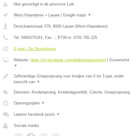
Niet gevestigd in de provincie Luik.
West-Vlaanderen
»
Lauwe
|
Google maps
▼
Dronckaertstraat 379
,
8930
Lauwe
(
West-Vlaanderen
)
Tel:
0465075241
, Fax:
-
, BTW-nr:
0701.705.225
E-mail › De Droomboom
Website:
https://m.facebook.com/dedroomboomkdv/
|
Screenshot
▼
Zelfstandige Groepsopvang voor kindjes van 0 tot 3 jaar, onder
toezicht van
▼
Diensten: Kinderopvang, Kinderdagverblijf, Crèche, Groepsopvang
Openingstijden
▼
Laatste facebook posts
▼
Sociale media: