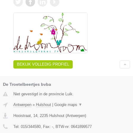
BEKIJK VOLLEDIG PROFIEL
De Troetelbeertjes bvba
Niet gevestigd in de provincie Luik.
Antwerpen
»
Hulshout
|
Google maps
▼
Hooistraat, 14
,
2235
Hulshout
(
Antwerpen
)
Tel:
015/344580
, Fax:
-
, BTW-nr:
0641899577