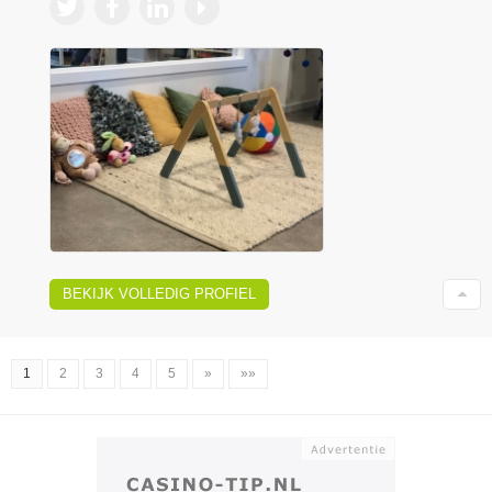
BEKIJK VOLLEDIG PROFIEL
1
2
3
4
5
»
»»