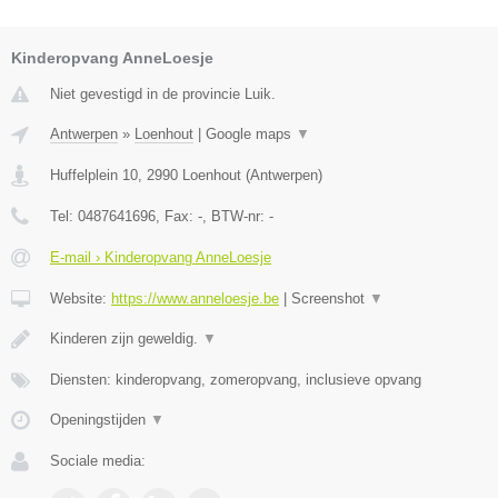
Kinderopvang AnneLoesje
Niet gevestigd in de provincie Luik.
Antwerpen
»
Loenhout
|
Google maps
▼
Huffelplein 10
,
2990
Loenhout
(
Antwerpen
)
Tel:
0487641696
, Fax:
-
, BTW-nr:
-
E-mail › Kinderopvang AnneLoesje
Website:
https://www.anneloesje.be
|
Screenshot
▼
Kinderen zijn geweldig.
▼
Diensten: kinderopvang, zomeropvang, inclusieve opvang
Openingstijden
▼
Sociale media: