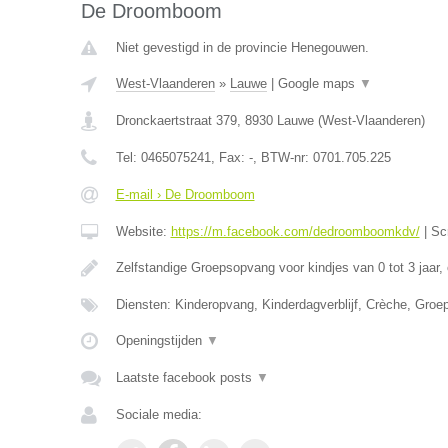
De Droomboom
Niet gevestigd in de provincie Henegouwen.
West-Vlaanderen
»
Lauwe
|
Google maps
▼
Dronckaertstraat 379
,
8930
Lauwe
(
West-Vlaanderen
)
Tel:
0465075241
, Fax:
-
, BTW-nr:
0701.705.225
E-mail › De Droomboom
Website:
https://m.facebook.com/dedroomboomkdv/
|
Sc
Zelfstandige Groepsopvang voor kindjes van 0 tot 3 jaar,
Diensten: Kinderopvang, Kinderdagverblijf, Crèche, Gro
Openingstijden
▼
Laatste facebook posts
▼
Sociale media: