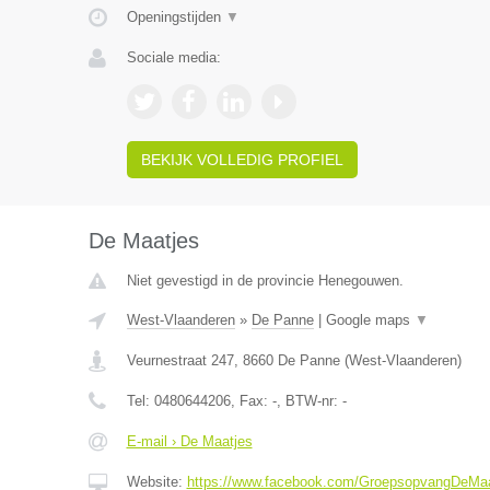
Openingstijden
▼
Sociale media:
BEKIJK VOLLEDIG PROFIEL
De Maatjes
Niet gevestigd in de provincie Henegouwen.
West-Vlaanderen
»
De Panne
|
Google maps
▼
Veurnestraat 247
,
8660
De Panne
(
West-Vlaanderen
)
Tel:
0480644206
, Fax:
-
, BTW-nr:
-
E-mail › De Maatjes
Website:
https://www.facebook.com/GroepsopvangDeMaa