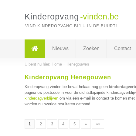
Kinderopvang
-vinden.be
VIND KINDEROPVANG BIJ U IN DE BUURT!
Nieuws
Zoeken
Contact
U bent nu hier:
Home
»
Henegouwen
Kinderopvang Henegouwen
Kinderopvang-vinden.be bevat helaas nog geen
kinderdagverb
pagina uw postcode in voor de dichtstbijzijnde kinderdagverblij
kinderdagverblijven
om via één e-mail in contact te komen met m
worden nu overige resultaten getoond.
1
2
3
4
5
»
»»