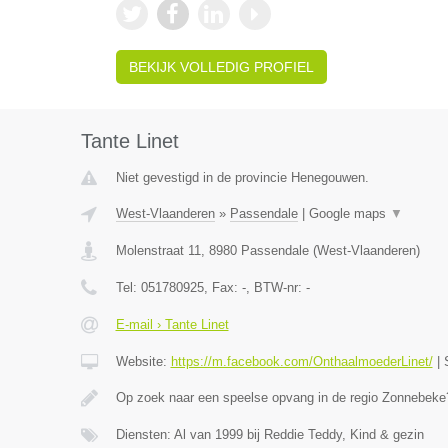
BEKIJK VOLLEDIG PROFIEL
Tante Linet
Niet gevestigd in de provincie Henegouwen.
West-Vlaanderen
»
Passendale
|
Google maps
▼
Molenstraat 11
,
8980
Passendale
(
West-Vlaanderen
)
Tel:
051780925
, Fax:
-
, BTW-nr:
-
E-mail › Tante Linet
Website:
https://m.facebook.com/OnthaalmoederLinet/
|
Op zoek naar een speelse opvang in de regio Zonnebeke?
Diensten: Al van 1999 bij Reddie Teddy, Kind & gezin