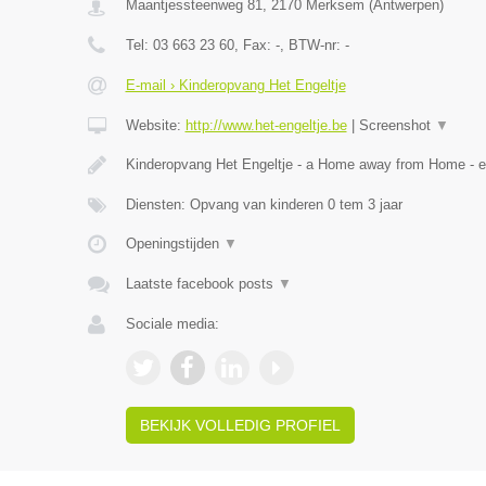
Maantjessteenweg 81
,
2170
Merksem
(
Antwerpen
)
Tel:
03 663 23 60
, Fax:
-
, BTW-nr:
-
E-mail › Kinderopvang Het Engeltje
Website:
http://www.het-engeltje.be
|
Screenshot
▼
Kinderopvang Het Engeltje - a Home away from Home - 
Diensten: Opvang van kinderen 0 tem 3 jaar
Openingstijden
▼
Laatste facebook posts
▼
Sociale media:
BEKIJK VOLLEDIG PROFIEL