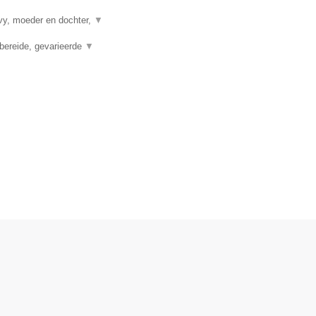
vy, moeder en dochter,
▼
bereide, gevarieerde
▼