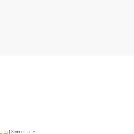
tjes
|
Screenshot
▼