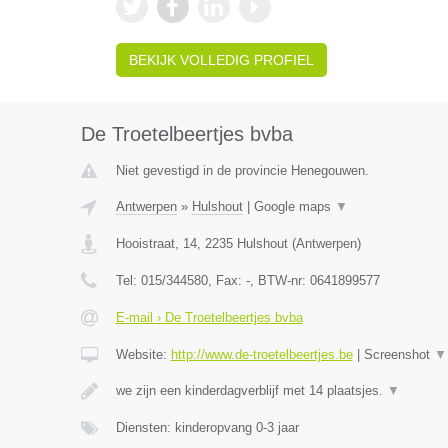
BEKIJK VOLLEDIG PROFIEL
De Troetelbeertjes bvba
Niet gevestigd in de provincie Henegouwen.
Antwerpen
»
Hulshout
|
Google maps
▼
Hooistraat, 14
,
2235
Hulshout
(
Antwerpen
)
Tel:
015/344580
, Fax:
-
, BTW-nr:
0641899577
E-mail › De Troetelbeertjes bvba
Website:
http://www.de-troetelbeertjes.be
|
Screenshot
▼
we zijn een kinderdagverblijf met 14 plaatsjes.
▼
Diensten: kinderopvang 0-3 jaar