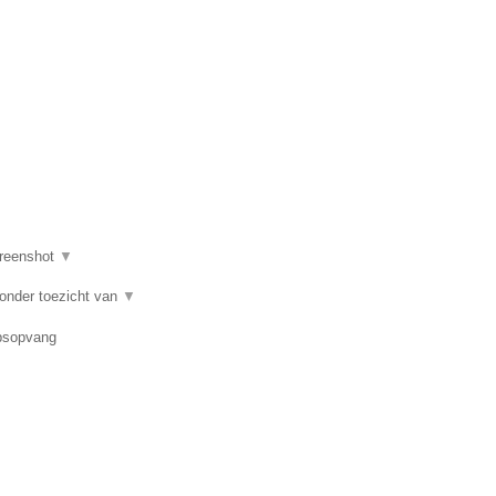
reenshot
▼
 onder toezicht van
▼
epsopvang