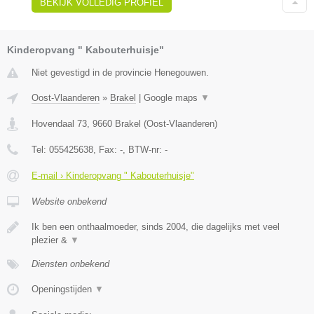
BEKIJK VOLLEDIG PROFIEL
Kinderopvang " Kabouterhuisje"
Niet gevestigd in de provincie Henegouwen.
Oost-Vlaanderen
»
Brakel
|
Google maps
▼
Hovendaal 73
,
9660
Brakel
(
Oost-Vlaanderen
)
Tel:
055425638
, Fax:
-
, BTW-nr:
-
E-mail › Kinderopvang " Kabouterhuisje"
Website onbekend
Ik ben een onthaalmoeder, sinds 2004, die dagelijks met veel
plezier &
▼
Diensten onbekend
Openingstijden
▼