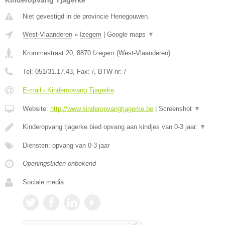
Kinderopvang Tjagerke
Niet gevestigd in de provincie Henegouwen.
West-Vlaanderen
»
Izegem
|
Google maps
▼
Krommestraat 20
,
8870
Izegem
(
West-Vlaanderen
)
Tel:
051/31.17.43
, Fax:
/
, BTW-nr:
/
E-mail › Kinderopvang Tjagerke
Website:
http://www.kinderopvangtjagerke.be
|
Screenshot
▼
Kinderopvang tjagerke bied opvang aan kindjes van 0-3 jaar.
▼
Diensten: opvang van 0-3 jaar
Openingstijden onbekend
Sociale media: