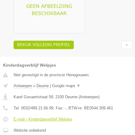
BEKIJK VOLLEDIG PROFIEL
Kinderdagverblijf Welpjes
Niet gevestigd in de provincie Henegouwen.
Antwerpen
»
Deurne
|
Google maps
▼
Karel Govaertstraat 58
,
2100
Deurne
(
Antwerpen
)
Tel:
0032/489.21.66.99
, Fax:
-
, BTW-nr:
BE0544.309.461
E-mail › Kinderdagverblijf Welpjes
Website onbekend