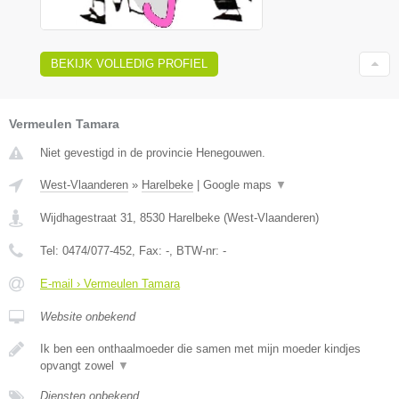
BEKIJK VOLLEDIG PROFIEL
Vermeulen Tamara
Niet gevestigd in de provincie Henegouwen.
West-Vlaanderen
»
Harelbeke
|
Google maps
▼
Wijdhagestraat 31
,
8530
Harelbeke
(
West-Vlaanderen
)
Tel:
0474/077-452
, Fax:
-
, BTW-nr:
-
E-mail › Vermeulen Tamara
Website onbekend
Ik ben een onthaalmoeder die samen met mijn moeder kindjes
opvangt zowel
▼
Diensten onbekend