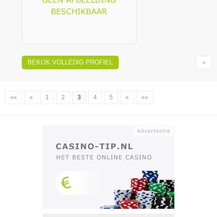
BEKIJK VOLLEDIG PROFIEL
««
«
1
2
3
4
5
»
»»