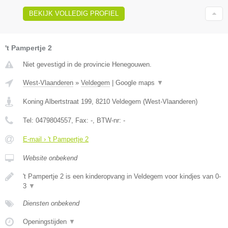
BEKIJK VOLLEDIG PROFIEL
't Pampertje 2
Niet gevestigd in de provincie Henegouwen.
West-Vlaanderen
»
Veldegem
|
Google maps
▼
Koning Albertstraat 199
,
8210
Veldegem
(
West-Vlaanderen
)
Tel:
0479804557
, Fax:
-
, BTW-nr:
-
E-mail › 't Pampertje 2
Website onbekend
't Pampertje 2 is een kinderopvang in Veldegem voor kindjes van 0-
3
▼
Diensten onbekend
Openingstijden
▼