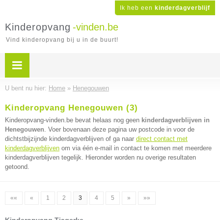
Ik heb een
kinderdagverblijf
Kinderopvang
-vinden.be
Vind kinderopvang bij u in de buurt!
U bent nu hier:
Home
»
Henegouwen
Kinderopvang Henegouwen (3)
Kinderopvang-vinden.be bevat helaas nog geen
kinderdagverblijven in
Henegouwen
. Voer bovenaan deze pagina uw postcode in voor de
dichtstbijzijnde kinderdagverblijven of ga naar
direct contact met
kinderdagverblijven
om via één e-mail in contact te komen met meerdere
kinderdagverblijven tegelijk. Hieronder worden nu overige resultaten
getoond.
««
«
1
2
3
4
5
»
»»