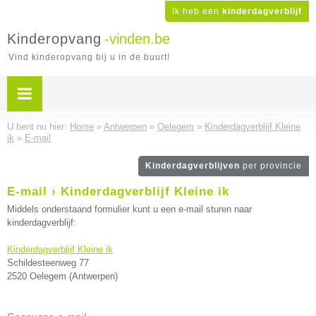
Ik heb een
kinderdagverblijf
Kinderopvang
-vinden.be
Vind kinderopvang bij u in de buurt!
U bent nu hier:
Home
»
Antwerpen
»
Oelegem
»
Kinderdagverblijf Kleine
ik
»
E-mail
Kinderdagverblijven
per provincie
E-mail › Kinderdagverblijf Kleine ik
Middels onderstaand formulier kunt u een e-mail sturen naar
kinderdagverblijf:
Kinderdagverblijf Kleine ik
Schildesteenweg 77
2520 Oelegem (Antwerpen)