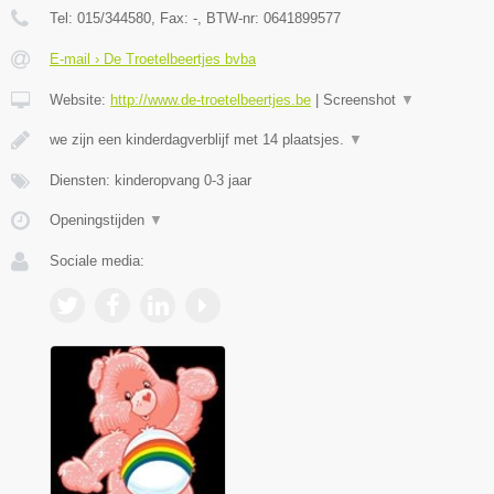
Tel:
015/344580
, Fax:
-
, BTW-nr:
0641899577
E-mail › De Troetelbeertjes bvba
Website:
http://www.de-troetelbeertjes.be
|
Screenshot
▼
we zijn een kinderdagverblijf met 14 plaatsjes.
▼
Diensten: kinderopvang 0-3 jaar
Openingstijden
▼
Sociale media: