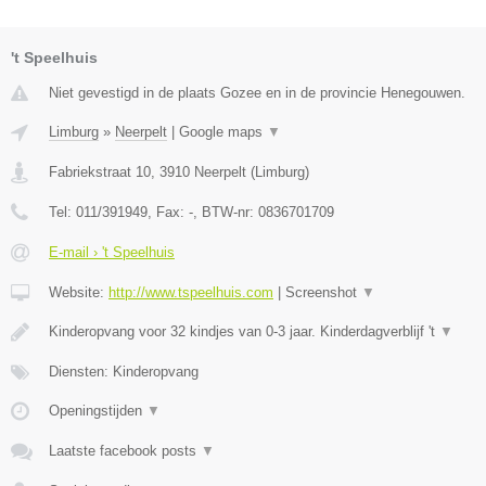
't Speelhuis
Niet gevestigd in de plaats Gozee en in de provincie Henegouwen.
Limburg
»
Neerpelt
|
Google maps
▼
Fabriekstraat 10
,
3910
Neerpelt
(
Limburg
)
Tel:
011/391949
, Fax:
-
, BTW-nr:
0836701709
E-mail › 't Speelhuis
Website:
http://www.tspeelhuis.com
|
Screenshot
▼
Kinderopvang voor 32 kindjes van 0-3 jaar. Kinderdagverblijf 't
▼
Diensten: Kinderopvang
Openingstijden
▼
Laatste facebook posts
▼