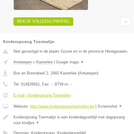
BEKIJK VOLLEDIG PROFIEL
Kinderopvang Toermalijn
Niet gevestigd in de plaats Gozee en in de provincie Henegouwen.
Antwerpen
»
Kasterlee
|
Google maps
▼
Bos en Bremdreef 2
,
2460
Kasterlee
(
Antwerpen
)
Tel:
014828561
, Fax:
-
, BTW-nr:
-
E-mail › Kinderopvang Toermalijn
Website:
http://www.kinderopvangtoermalijn.be
|
Screenshot
▼
Kinderopvang Toermalijn is een kinderdagverblijf met dagopvang
voor kindjes
▼
Diensten: Kinderopvang, Kinderdagverblijf