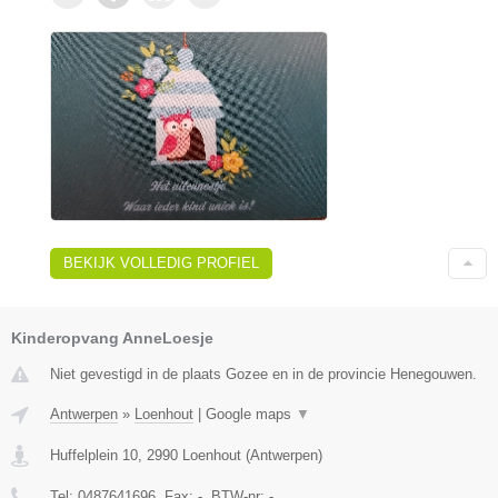
BEKIJK VOLLEDIG PROFIEL
Kinderopvang AnneLoesje
Niet gevestigd in de plaats Gozee en in de provincie Henegouwen.
Antwerpen
»
Loenhout
|
Google maps
▼
Huffelplein 10
,
2990
Loenhout
(
Antwerpen
)
Tel:
0487641696
, Fax:
-
, BTW-nr:
-