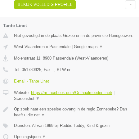
BEKIJK VOLLEDIG PROFIEL
Tante Linet
Niet gevestigd in de plaats Gozee en in de provincie Henegouwen.
West-Vlaanderen
»
Passendale
|
Google maps
▼
Molenstraat 11
,
8980
Passendale
(
West-Vlaanderen
)
Tel:
051780925
, Fax:
-
, BTW-nr:
-
E-mail › Tante Linet
Website:
https://m.facebook.com/OnthaalmoederLinet/
|
Screenshot
▼
Op zoek naar een speelse opvang in de regio Zonnebeke? Dan
heeft u die net
▼
Diensten: Al van 1999 bij Reddie Teddy, Kind & gezin
Openingstijden
▼