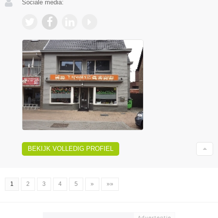
Sociale media:
BEKIJK VOLLEDIG PROFIEL
1
2
3
4
5
»
»»