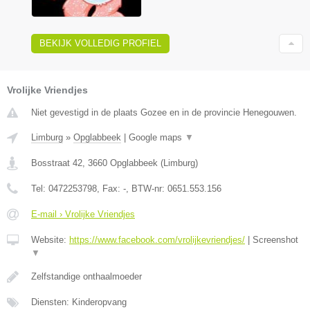
BEKIJK VOLLEDIG PROFIEL
Vrolijke Vriendjes
Niet gevestigd in de plaats Gozee en in de provincie Henegouwen.
Limburg
»
Opglabbeek
|
Google maps
▼
Bosstraat 42
,
3660
Opglabbeek
(
Limburg
)
Tel:
0472253798
, Fax:
-
, BTW-nr:
0651.553.156
E-mail › Vrolijke Vriendjes
Website:
https://www.facebook.com/vrolijkevriendjes/
|
Screenshot
▼
Zelfstandige onthaalmoeder
Diensten: Kinderopvang