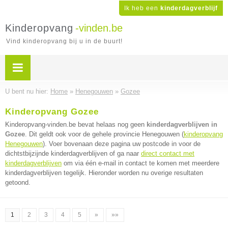
Ik heb een
kinderdagverblijf
Kinderopvang
-vinden.be
Vind kinderopvang bij u in de buurt!
U bent nu hier:
Home
»
Henegouwen
»
Gozee
Kinderopvang Gozee
Kinderopvang-vinden.be bevat helaas nog geen
kinderdagverblijven in
Gozee
. Dit geldt ook voor de gehele provincie Henegouwen (
kinderopvang
Henegouwen
). Voer bovenaan deze pagina uw postcode in voor de
dichtstbijzijnde kinderdagverblijven of ga naar
direct contact met
kinderdagverblijven
om via één e-mail in contact te komen met meerdere
kinderdagverblijven tegelijk. Hieronder worden nu overige resultaten
getoond.
1
2
3
4
5
»
»»