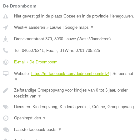
De Droomboom
Niet gevestigd in de plaats Gozee en in de provincie Henegouwen.
West-Vlaanderen
»
Lauwe
|
Google maps
▼
Dronckaertstraat 379
,
8930
Lauwe
(
West-Vlaanderen
)
Tel:
0465075241
, Fax:
-
, BTW-nr:
0701.705.225
E-mail › De Droomboom
Website:
https://m.facebook.com/dedroomboomkdv/
|
Screenshot
▼
Zelfstandige Groepsopvang voor kindjes van 0 tot 3 jaar, onder
toezicht van
▼
Diensten: Kinderopvang, Kinderdagverblijf, Crèche, Groepsopvang
Openingstijden
▼
Laatste facebook posts
▼