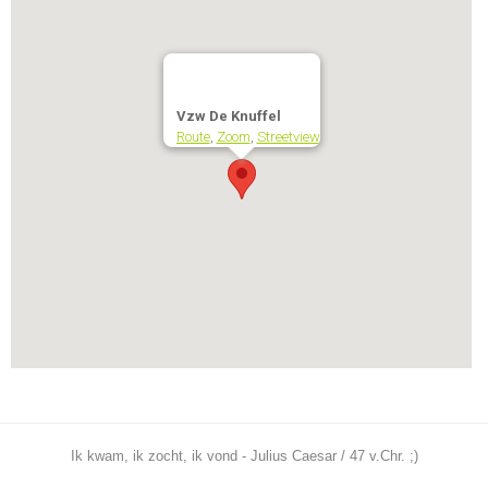
Vzw De Knuffel
Route
,
Zoom
,
Streetview
Ik kwam, ik zocht, ik vond - Julius Caesar / 47 v.Chr. ;)