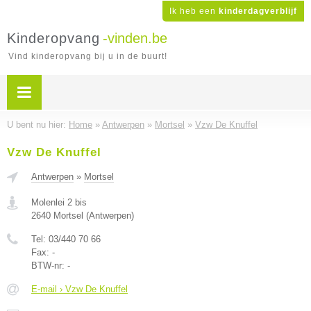
Ik heb een
kinderdagverblijf
Kinderopvang
-vinden.be
Vind kinderopvang bij u in de buurt!
U bent nu hier:
Home
»
Antwerpen
»
Mortsel
»
Vzw De Knuffel
Vzw De Knuffel
Antwerpen
»
Mortsel
Molenlei 2 bis
2640
Mortsel
(
Antwerpen
)
Tel:
03/440 70 66
Fax:
-
BTW-nr:
-
E-mail › Vzw De Knuffel