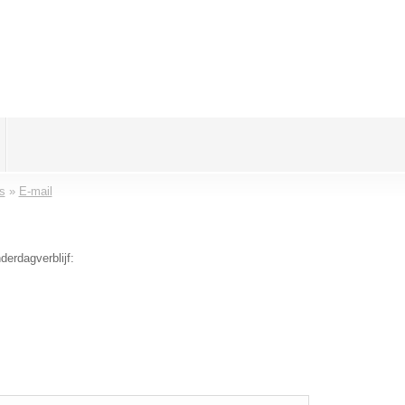
s
»
E-mail
derdagverblijf: