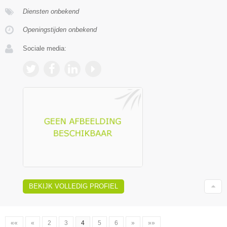
Diensten onbekend
Openingstijden onbekend
Sociale media:
BEKIJK VOLLEDIG PROFIEL
««
«
2
3
4
5
6
»
»»