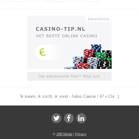
Uw advertentie hier? Mail ons
Ik kwam, ik zocht, ik vond - Julius Caesar / 47 v.Chr. ;)
©
JBB Media
|
Privacy