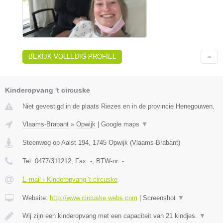
BEKIJK VOLLEDIG PROFIEL
Kinderopvang 't circuske
Niet gevestigd in de plaats Riezes en in de provincie Henegouwen.
Vlaams-Brabant
»
Opwijk
|
Google maps
▼
Steenweg op Aalst 194
,
1745
Opwijk
(
Vlaams-Brabant
)
Tel:
0477/311212
, Fax:
-
, BTW-nr:
-
E-mail › Kinderopvang 't circuske
Website:
http://www.circuske.webs.com
|
Screenshot
▼
Wij zijn een kinderopvang met een capaciteit van 21 kindjes.
▼