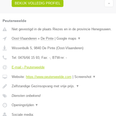
BEKIJK VOLLEDIG PROFIEL
Peuterweelde
Niet gevestigd in de plaats Riezes en in de provincie Henegouwen.
Oost-Vlaanderen
»
De Pinte
|
Google maps
▼
Wissenbulk 5
,
9840
De Pinte
(
Oost-Vlaanderen
)
Tel:
0476/66 15 93
, Fax:
-
, BTW-nr:
-
E-mail › Peuterweelde
Website:
https://www.peuterweelde.com
|
Screenshot
▼
Zelfstandige Gezinsopvang met vrije prijs.
▼
Diensten onbekend
Openingstijden
▼
Sociale media: