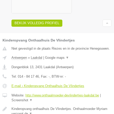
BEKIJK VOLLEDIG PROFIEL
Kinderopvang Onthaalhuis De Vlindertjes
Niet gevestigd in de plaats Riezes en in de provincie Henegouwen.
Antwerpen
»
Laakdal
|
Google maps
▼
Dongenblok 13
,
2431
Laakdal
(
Antwerpen
)
Tel:
014 - 84 17 46
, Fax:
-
, BTW-nr:
-
E-mail › Kinderopvang Onthaalhuis De Vlindertjes
Website:
http://www.onthaalmoeder-devlindertjes-laakdal.be
|
Screenshot
▼
Kinderopvang onthaalhuis De Vlindertjes. Onthaalmoeder Myriam
verzorgt de
▼