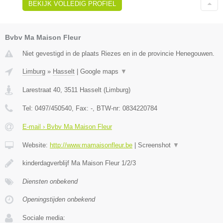
BEKIJK VOLLEDIG PROFIEL
Bvbv Ma Maison Fleur
Niet gevestigd in de plaats Riezes en in de provincie Henegouwen.
Limburg
»
Hasselt
|
Google maps
▼
Larestraat 40
,
3511
Hasselt
(
Limburg
)
Tel:
0497/450540
, Fax:
-
, BTW-nr:
0834220784
E-mail › Bvbv Ma Maison Fleur
Website:
http://www.mamaisonfleur.be
|
Screenshot
▼
kinderdagverblijf Ma Maison Fleur 1/2/3
Diensten onbekend
Openingstijden onbekend
Sociale media: