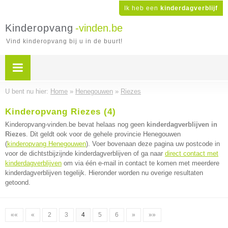
Ik heb een
kinderdagverblijf
Kinderopvang
-vinden.be
Vind kinderopvang bij u in de buurt!
U bent nu hier:
Home
»
Henegouwen
»
Riezes
Kinderopvang Riezes (4)
Kinderopvang-vinden.be bevat helaas nog geen
kinderdagverblijven in
Riezes
. Dit geldt ook voor de gehele provincie Henegouwen
(
kinderopvang Henegouwen
). Voer bovenaan deze pagina uw postcode in
voor de dichtstbijzijnde kinderdagverblijven of ga naar
direct contact met
kinderdagverblijven
om via één e-mail in contact te komen met meerdere
kinderdagverblijven tegelijk. Hieronder worden nu overige resultaten
getoond.
««
«
2
3
4
5
6
»
»»