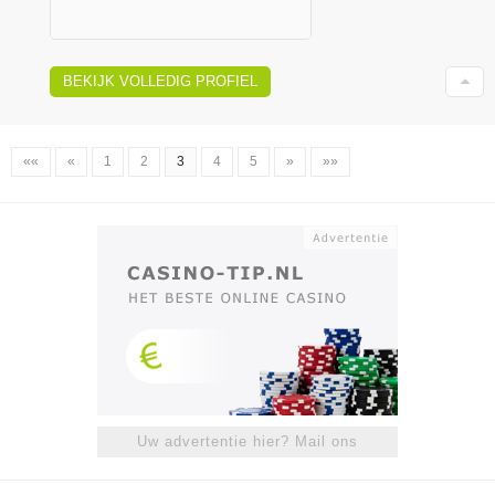
BEKIJK VOLLEDIG PROFIEL
««
«
1
2
3
4
5
»
»»
Uw advertentie hier? Mail ons