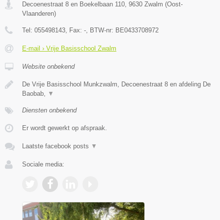
Decoenestraat 8 en Boekelbaan 110
,
9630
Zwalm
(
Oost-
Vlaanderen
)
Tel:
055498143
, Fax:
-
, BTW-nr:
BE0433708972
E-mail › Vrije Basisschool Zwalm
Website onbekend
De Vrije Basisschool Munkzwalm, Decoenestraat 8 en afdeling De
Baobab,
▼
Diensten onbekend
Er wordt gewerkt op afspraak.
Laatste facebook posts
▼
Sociale media: