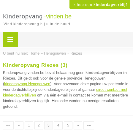
Ik heb een
kinderdagverblijf
Kinderopvang
-vinden.be
Vind kinderopvang bij u in de buurt!
U bent nu hier:
Home
»
Henegouwen
»
Riezes
Kinderopvang Riezes (3)
Kinderopvang-vinden.be bevat helaas nog geen
kinderdagverblijven in
Riezes
. Dit geldt ook voor de gehele provincie Henegouwen
(
kinderopvang Henegouwen
). Voer bovenaan deze pagina uw postcode in
voor de dichtstbijzijnde kinderdagverblijven of ga naar
direct contact met
kinderdagverblijven
om via één e-mail in contact te komen met meerdere
kinderdagverblijven tegelijk. Hieronder worden nu overige resultaten
getoond.
««
«
1
2
3
4
5
»
»»