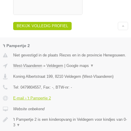
BEKIJK VOLLEDIG PROFIEL
't Pampertje 2
Niet gevestigd in de plaats Riezes en in de provincie Henegouwen.
West-Vlaanderen
»
Veldegem
|
Google maps
▼
Koning Albertstraat 199
,
8210
Veldegem
(
West-Vlaanderen
)
Tel:
0479804557
, Fax:
-
, BTW-nr:
-
E-mail › 't Pampertje 2
Website onbekend
't Pampertje 2 is een kinderopvang in Veldegem voor kindjes van 0-
3
▼