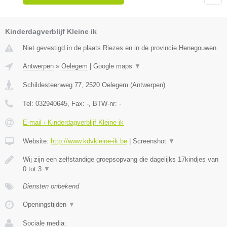
Kinderdagverblijf Kleine ik
Niet gevestigd in de plaats Riezes en in de provincie Henegouwen.
Antwerpen
»
Oelegem
|
Google maps
▼
Schildesteenweg 77
,
2520
Oelegem
(
Antwerpen
)
Tel:
032940645
, Fax:
-
, BTW-nr:
-
E-mail › Kinderdagverblijf Kleine ik
Website:
http://www.kdvkleine-ik.be
|
Screenshot
▼
Wij zijn een zelfstandige groepsopvang die dagelijks 17kindjes van
0 tot 3
▼
Diensten onbekend
Openingstijden
▼
Sociale media: