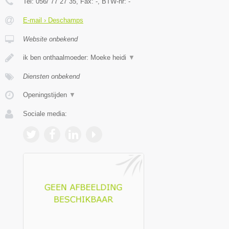
Tel:
056/ 77 27 35
, Fax:
-
, BTW-nr:
-
E-mail › Deschamps
Website onbekend
ik ben onthaalmoeder: Moeke heidi
▼
Diensten onbekend
Openingstijden
▼
Sociale media: