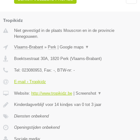
Tropikidz
Niet gevestigd in de plaats Mouscron en in de provincie
Henegouwen.
Vlaams-Brabant
»
Perk
|
Google maps
▼
Boektsestraat 30A
,
1820
Perk
(
Vlaams-Brabant
)
Tel:
023080953
, Fax:
-
, BTW-nr:
-
E-mail › Tropikidz
Website:
http://www.tropikidz.be
|
Screenshot
▼
Kinderdagverblijf voor 14 kindjes van 0 tot 3 jaar
Diensten onbekend
Openingstijden onbekend
Sociale media: