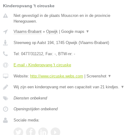
Kinderopvang 't circuske
Niet gevestigd in de plaats Mouscron en in de provincie
Henegouwen.
Vlaams-Brabant
»
Opwijk
|
Google maps
▼
Steenweg op Aalst 194
,
1745
Opwijk
(
Vlaams-Brabant
)
Tel:
0477/311212
, Fax:
-
, BTW-nr:
-
E-mail › Kinderopvang 't circuske
Website:
http://www.circuske.webs.com
|
Screenshot
▼
Wij zijn een kinderopvang met een capaciteit van 21 kindjes.
▼
Diensten onbekend
Openingstijden onbekend
Sociale media: