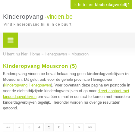
Ik heb een
kinderdagverblijf
Kinderopvang
-vinden.be
Vind kinderopvang bij u in de buurt!
U bent nu hier:
Home
»
Henegouwen
»
Mouscron
Kinderopvang Mouscron (5)
Kinderopvang-vinden.be bevat helaas nog geen
kinderdagverblijven in
Mouscron
. Dit geldt ook voor de gehele provincie Henegouwen
(
kinderopvang Henegouwen
). Voer bovenaan deze pagina uw postcode in
voor de dichtstbijzijnde kinderdagverblijven of ga naar
direct contact met
kinderdagverblijven
om via één e-mail in contact te komen met meerdere
kinderdagverblijven tegelijk. Hieronder worden nu overige resultaten
getoond.
««
«
3
4
5
6
7
»
»»