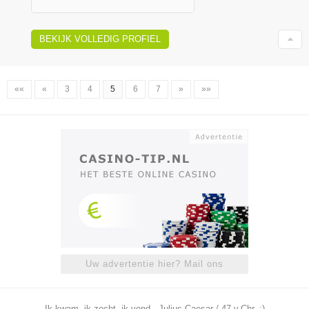
BEKIJK VOLLEDIG PROFIEL
««
«
3
4
5
6
7
»
»»
Uw advertentie hier? Mail ons
Ik kwam, ik zocht, ik vond - Julius Caesar / 47 v.Chr. ;)