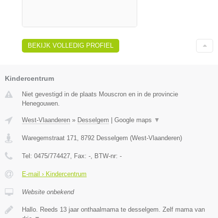
BEKIJK VOLLEDIG PROFIEL
Kindercentrum
Niet gevestigd in de plaats Mouscron en in de provincie
Henegouwen.
West-Vlaanderen
»
Desselgem
|
Google maps
▼
Waregemstraat 171
,
8792
Desselgem
(
West-Vlaanderen
)
Tel:
0475/774427
, Fax:
-
, BTW-nr:
-
E-mail › Kindercentrum
Website onbekend
Hallo. Reeds 13 jaar onthaalmama te desselgem. Zelf mama van