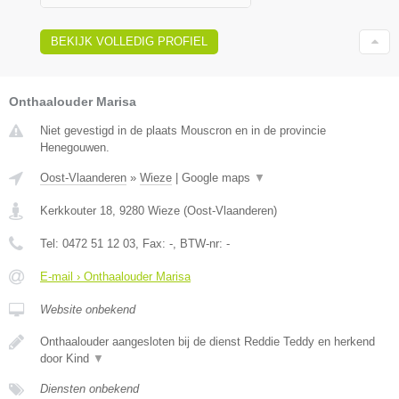
BEKIJK VOLLEDIG PROFIEL
Onthaalouder Marisa
Niet gevestigd in de plaats Mouscron en in de provincie
Henegouwen.
Oost-Vlaanderen
»
Wieze
|
Google maps
▼
Kerkkouter 18
,
9280
Wieze
(
Oost-Vlaanderen
)
Tel:
0472 51 12 03
, Fax:
-
, BTW-nr:
-
E-mail › Onthaalouder Marisa
Website onbekend
Onthaalouder aangesloten bij de dienst Reddie Teddy en herkend
door Kind
▼
Diensten onbekend