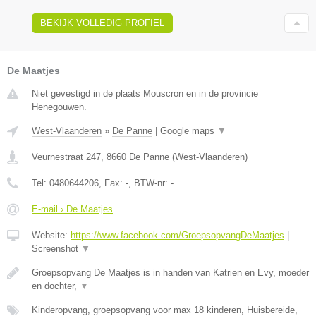
BEKIJK VOLLEDIG PROFIEL
De Maatjes
Niet gevestigd in de plaats Mouscron en in de provincie
Henegouwen.
West-Vlaanderen
»
De Panne
|
Google maps
▼
Veurnestraat 247
,
8660
De Panne
(
West-Vlaanderen
)
Tel:
0480644206
, Fax:
-
, BTW-nr:
-
E-mail › De Maatjes
Website:
https://www.facebook.com/GroepsopvangDeMaatjes
|
Screenshot
▼
Groepsopvang De Maatjes is in handen van Katrien en Evy, moeder
en dochter,
▼
Kinderopvang, groepsopvang voor max 18 kinderen, Huisbereide,