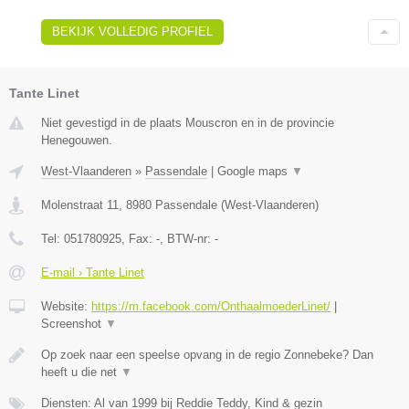
BEKIJK VOLLEDIG PROFIEL
Tante Linet
Niet gevestigd in de plaats Mouscron en in de provincie
Henegouwen.
West-Vlaanderen
»
Passendale
|
Google maps
▼
Molenstraat 11
,
8980
Passendale
(
West-Vlaanderen
)
Tel:
051780925
, Fax:
-
, BTW-nr:
-
E-mail › Tante Linet
Website:
https://m.facebook.com/OnthaalmoederLinet/
|
Screenshot
▼
Op zoek naar een speelse opvang in de regio Zonnebeke? Dan
heeft u die net
▼
Diensten: Al van 1999 bij Reddie Teddy, Kind & gezin