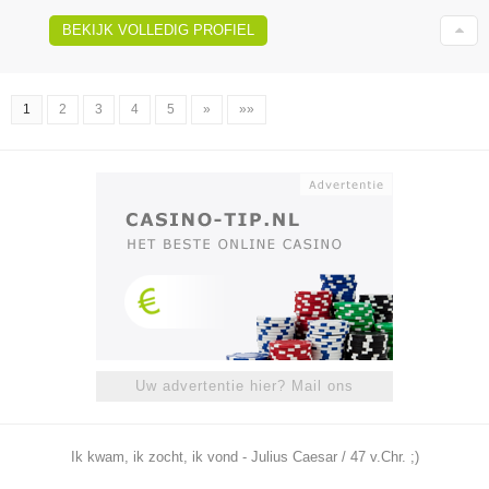
BEKIJK VOLLEDIG PROFIEL
1
2
3
4
5
»
»»
Uw advertentie hier? Mail ons
Ik kwam, ik zocht, ik vond - Julius Caesar / 47 v.Chr. ;)