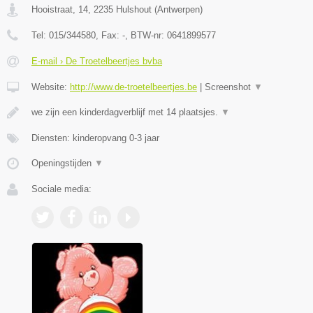
Hooistraat, 14
,
2235
Hulshout
(
Antwerpen
)
Tel:
015/344580
, Fax:
-
, BTW-nr:
0641899577
E-mail › De Troetelbeertjes bvba
Website:
http://www.de-troetelbeertjes.be
|
Screenshot
▼
we zijn een kinderdagverblijf met 14 plaatsjes.
▼
Diensten: kinderopvang 0-3 jaar
Openingstijden
▼
Sociale media: