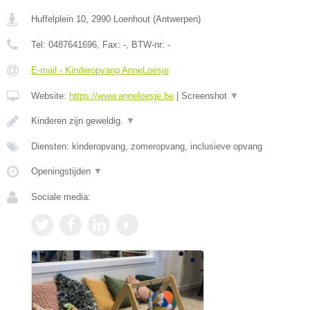
Huffelplein 10
,
2990
Loenhout
(
Antwerpen
)
Tel:
0487641696
, Fax:
-
, BTW-nr:
-
E-mail › Kinderopvang AnneLoesje
Website:
https://www.anneloesje.be
|
Screenshot
▼
Kinderen zijn geweldig.
▼
Diensten: kinderopvang, zomeropvang, inclusieve opvang
Openingstijden
▼
Sociale media: