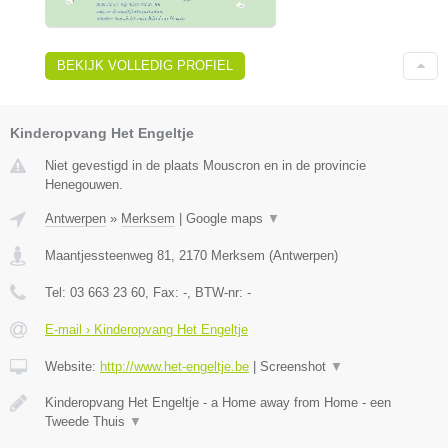
BEKIJK VOLLEDIG PROFIEL
Kinderopvang Het Engeltje
Niet gevestigd in de plaats Mouscron en in de provincie
Henegouwen.
Antwerpen
»
Merksem
|
Google maps
▼
Maantjessteenweg 81
,
2170
Merksem
(
Antwerpen
)
Tel:
03 663 23 60
, Fax:
-
, BTW-nr:
-
E-mail › Kinderopvang Het Engeltje
Website:
http://www.het-engeltje.be
|
Screenshot
▼
Kinderopvang Het Engeltje - a Home away from Home - een
Tweede Thuis
▼