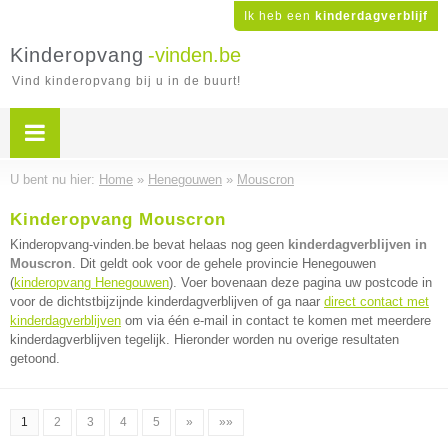
Ik heb een
kinderdagverblijf
Kinderopvang
-vinden.be
Vind kinderopvang bij u in de buurt!
U bent nu hier:
Home
»
Henegouwen
»
Mouscron
Kinderopvang Mouscron
Kinderopvang-vinden.be bevat helaas nog geen
kinderdagverblijven in
Mouscron
. Dit geldt ook voor de gehele provincie Henegouwen
(
kinderopvang Henegouwen
). Voer bovenaan deze pagina uw postcode in
voor de dichtstbijzijnde kinderdagverblijven of ga naar
direct contact met
kinderdagverblijven
om via één e-mail in contact te komen met meerdere
kinderdagverblijven tegelijk. Hieronder worden nu overige resultaten
getoond.
1
2
3
4
5
»
»»