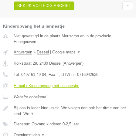
BEKIJK VOLLEDIG PROFIEL
Kinderopvang het uilennestje
Niet gevestigd in de plaats Mouscron en in de provincie
Henegouwen.
Antwerpen
»
Dessel
|
Google maps
▼
Kolkstraat 29
,
2480
Dessel
(
Antwerpen
)
Tel:
0497 61 49 04
, Fax:
-
, BTW-nr:
0716942638
E-mail › Kinderopvang het uilennestje
Website onbekend
Bij ons is ieder kind uniek. We volgen dan ook het ritme van het
kind. We
▼
Diensten: Opvang kinderen 0-2,5 jaar.
Openingstijden
▼