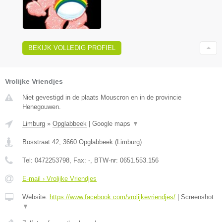
BEKIJK VOLLEDIG PROFIEL
Vrolijke Vriendjes
Niet gevestigd in de plaats Mouscron en in de provincie
Henegouwen.
Limburg
»
Opglabbeek
|
Google maps
▼
Bosstraat 42
,
3660
Opglabbeek
(
Limburg
)
Tel:
0472253798
, Fax:
-
, BTW-nr:
0651.553.156
E-mail › Vrolijke Vriendjes
Website:
https://www.facebook.com/vrolijkevriendjes/
|
Screenshot
▼