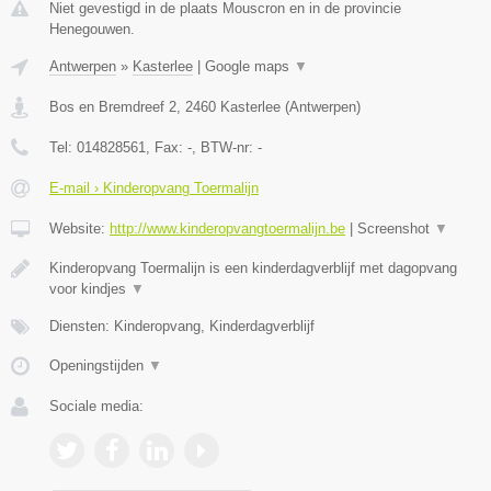
Niet gevestigd in de plaats Mouscron en in de provincie
Henegouwen.
Antwerpen
»
Kasterlee
|
Google maps
▼
Bos en Bremdreef 2
,
2460
Kasterlee
(
Antwerpen
)
Tel:
014828561
, Fax:
-
, BTW-nr:
-
E-mail › Kinderopvang Toermalijn
Website:
http://www.kinderopvangtoermalijn.be
|
Screenshot
▼
Kinderopvang Toermalijn is een kinderdagverblijf met dagopvang
voor kindjes
▼
Diensten: Kinderopvang, Kinderdagverblijf
Openingstijden
▼
Sociale media: