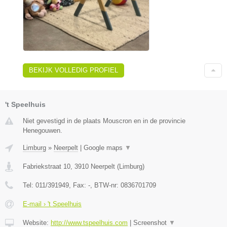
BEKIJK VOLLEDIG PROFIEL
't Speelhuis
Niet gevestigd in de plaats Mouscron en in de provincie
Henegouwen.
Limburg
»
Neerpelt
|
Google maps
▼
Fabriekstraat 10
,
3910
Neerpelt
(
Limburg
)
Tel:
011/391949
, Fax:
-
, BTW-nr:
0836701709
E-mail › 't Speelhuis
Website:
http://www.tspeelhuis.com
|
Screenshot
▼