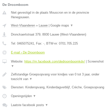
De Droomboom
Niet gevestigd in de plaats Mouscron en in de provincie
Henegouwen.
West-Vlaanderen
»
Lauwe
|
Google maps
▼
Dronckaertstraat 379
,
8930
Lauwe
(
West-Vlaanderen
)
Tel:
0465075241
, Fax:
-
, BTW-nr:
0701.705.225
E-mail › De Droomboom
Website:
https://m.facebook.com/dedroomboomkdv/
|
Screenshot
▼
Zelfstandige Groepsopvang voor kindjes van 0 tot 3 jaar, onder
toezicht van
▼
Diensten: Kinderopvang, Kinderdagverblijf, Crèche, Groepsopvang
Openingstijden
▼
Laatste facebook posts
▼