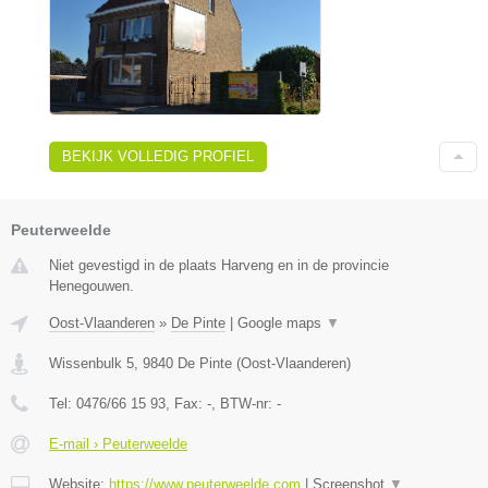
BEKIJK VOLLEDIG PROFIEL
Peuterweelde
Niet gevestigd in de plaats Harveng en in de provincie
Henegouwen.
Oost-Vlaanderen
»
De Pinte
|
Google maps
▼
Wissenbulk 5
,
9840
De Pinte
(
Oost-Vlaanderen
)
Tel:
0476/66 15 93
, Fax:
-
, BTW-nr:
-
E-mail › Peuterweelde
Website:
https://www.peuterweelde.com
|
Screenshot
▼