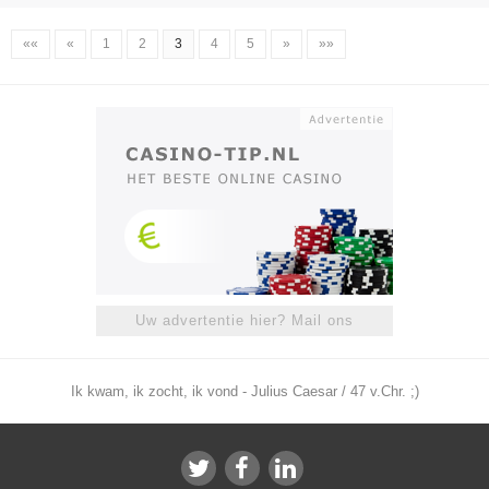
««
«
1
2
3
4
5
»
»»
Uw advertentie hier? Mail ons
Ik kwam, ik zocht, ik vond - Julius Caesar / 47 v.Chr. ;)