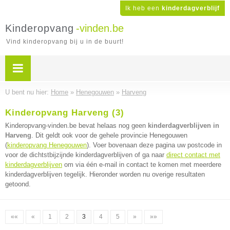
Ik heb een
kinderdagverblijf
Kinderopvang
-vinden.be
Vind kinderopvang bij u in de buurt!
U bent nu hier:
Home
»
Henegouwen
»
Harveng
Kinderopvang Harveng (3)
Kinderopvang-vinden.be bevat helaas nog geen
kinderdagverblijven in
Harveng
. Dit geldt ook voor de gehele provincie Henegouwen
(
kinderopvang Henegouwen
). Voer bovenaan deze pagina uw postcode in
voor de dichtstbijzijnde kinderdagverblijven of ga naar
direct contact met
kinderdagverblijven
om via één e-mail in contact te komen met meerdere
kinderdagverblijven tegelijk. Hieronder worden nu overige resultaten
getoond.
««
«
1
2
3
4
5
»
»»