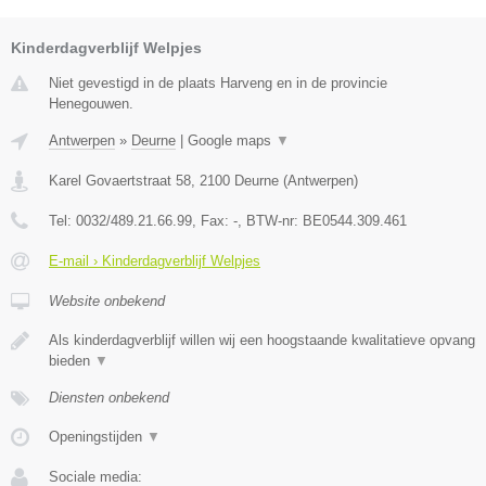
Kinderdagverblijf Welpjes
Niet gevestigd in de plaats Harveng en in de provincie
Henegouwen.
Antwerpen
»
Deurne
|
Google maps
▼
Karel Govaertstraat 58
,
2100
Deurne
(
Antwerpen
)
Tel:
0032/489.21.66.99
, Fax:
-
, BTW-nr:
BE0544.309.461
E-mail › Kinderdagverblijf Welpjes
Website onbekend
Als kinderdagverblijf willen wij een hoogstaande kwalitatieve opvang
bieden
▼
Diensten onbekend
Openingstijden
▼
Sociale media: