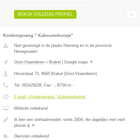
BEKIJK VOLLEDIG PROFIEL
Kinderopvang " Kabouterhuisje"
Niet gevestigd in de plaats Harveng en in de provincie
Henegouwen.
Oost-Vlaanderen
»
Brakel
|
Google maps
▼
Hovendaal 73
,
9660
Brakel
(
Oost-Vlaanderen
)
Tel:
055425638
, Fax:
-
, BTW-nr:
-
E-mail › Kinderopvang " Kabouterhuisje"
Website onbekend
Ik ben een onthaalmoeder, sinds 2004, die dagelijks met veel
plezier &
▼
Diensten onbekend