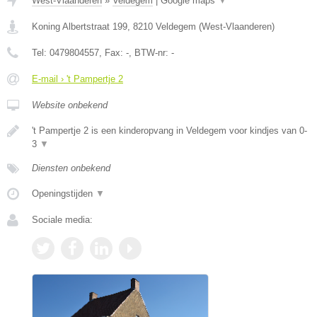
West-Vlaanderen
»
Veldegem
|
Google maps
▼
Koning Albertstraat 199
,
8210
Veldegem
(
West-Vlaanderen
)
Tel:
0479804557
, Fax:
-
, BTW-nr:
-
E-mail › 't Pampertje 2
Website onbekend
't Pampertje 2 is een kinderopvang in Veldegem voor kindjes van 0-
3
▼
Diensten onbekend
Openingstijden
▼
Sociale media: