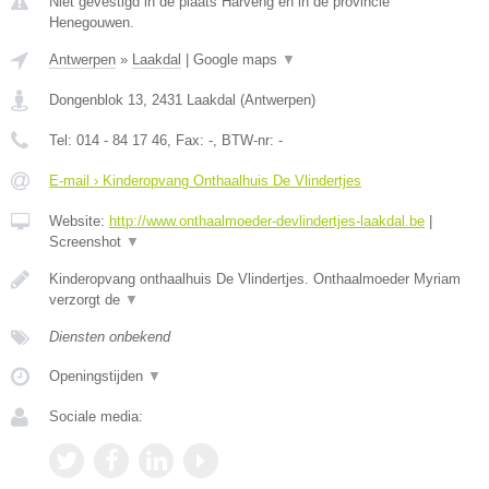
Niet gevestigd in de plaats Harveng en in de provincie
Henegouwen.
Antwerpen
»
Laakdal
|
Google maps
▼
Dongenblok 13
,
2431
Laakdal
(
Antwerpen
)
Tel:
014 - 84 17 46
, Fax:
-
, BTW-nr:
-
E-mail › Kinderopvang Onthaalhuis De Vlindertjes
Website:
http://www.onthaalmoeder-devlindertjes-laakdal.be
|
Screenshot
▼
Kinderopvang onthaalhuis De Vlindertjes. Onthaalmoeder Myriam
verzorgt de
▼
Diensten onbekend
Openingstijden
▼
Sociale media: