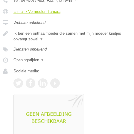
Tel:
0474/077-452
, Fax:
-
, BTW-nr:
-
E-mail › Vermeulen Tamara
Website onbekend
Ik ben een onthaalmoeder die samen met mijn moeder kindjes
opvangt zowel
▼
Diensten onbekend
Openingstijden
▼
Sociale media: