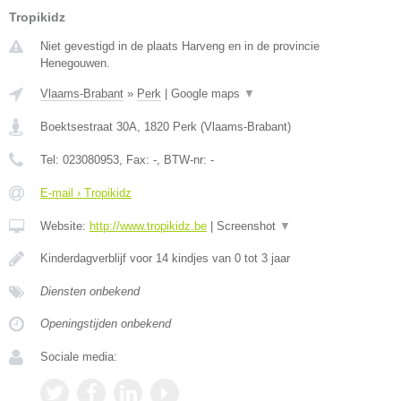
Tropikidz
Niet gevestigd in de plaats Harveng en in de provincie
Henegouwen.
Vlaams-Brabant
»
Perk
|
Google maps
▼
Boektsestraat 30A
,
1820
Perk
(
Vlaams-Brabant
)
Tel:
023080953
, Fax:
-
, BTW-nr:
-
E-mail › Tropikidz
Website:
http://www.tropikidz.be
|
Screenshot
▼
Kinderdagverblijf voor 14 kindjes van 0 tot 3 jaar
Diensten onbekend
Openingstijden onbekend
Sociale media: