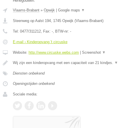
Henegouwen.
Vlaams-Brabant
»
Opwijk
|
Google maps
▼
Steenweg op Aalst 194
,
1745
Opwijk
(
Vlaams-Brabant
)
Tel:
0477/311212
, Fax:
-
, BTW-nr:
-
E-mail › Kinderopvang 't circuske
Website:
http://www.circuske.webs.com
|
Screenshot
▼
Wij zijn een kinderopvang met een capaciteit van 21 kindjes.
▼
Diensten onbekend
Openingstijden onbekend
Sociale media: