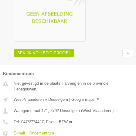
BEKIJK VOLLEDIG PROFIEL
Kindercentrum
Niet gevestigd in de plaats Harveng en in de provincie
Henegouwen.
West-Vlaanderen
»
Desselgem
|
Google maps
▼
Waregemstraat 171
,
8792
Desselgem
(
West-Vlaanderen
)
Tel:
0475/774427
, Fax:
-
, BTW-nr:
-
E-mail › Kindercentrum