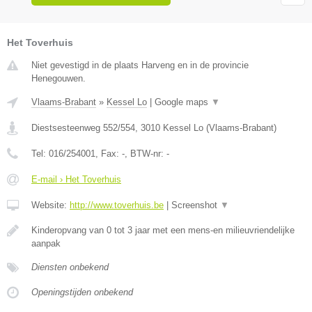
Het Toverhuis
Niet gevestigd in de plaats Harveng en in de provincie
Henegouwen.
Vlaams-Brabant
»
Kessel Lo
|
Google maps
▼
Diestsesteenweg 552/554
,
3010
Kessel Lo
(
Vlaams-Brabant
)
Tel:
016/254001
, Fax:
-
, BTW-nr:
-
E-mail › Het Toverhuis
Website:
http://www.toverhuis.be
|
Screenshot
▼
Kinderopvang van 0 tot 3 jaar met een mens-en milieuvriendelijke
aanpak
Diensten onbekend
Openingstijden onbekend