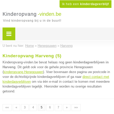
Ik heb een
kinderdagverblijf
Kinderopvang
-vinden.be
Vind kinderopvang bij u in de buurt!
U bent nu hier:
Home
»
Henegouwen
»
Harveng
Kinderopvang Harveng (5)
Kinderopvang-vinden.be bevat helaas nog geen
kinderdagverblijven in
Harveng
. Dit geldt ook voor de gehele provincie Henegouwen
(
kinderopvang Henegouwen
). Voer bovenaan deze pagina uw postcode in
voor de dichtstbijzijnde kinderdagverblijven of ga naar
direct contact met
kinderdagverblijven
om via één e-mail in contact te komen met meerdere
kinderdagverblijven tegelijk. Hieronder worden nu overige resultaten
getoond.
««
«
3
4
5
6
7
»
»»