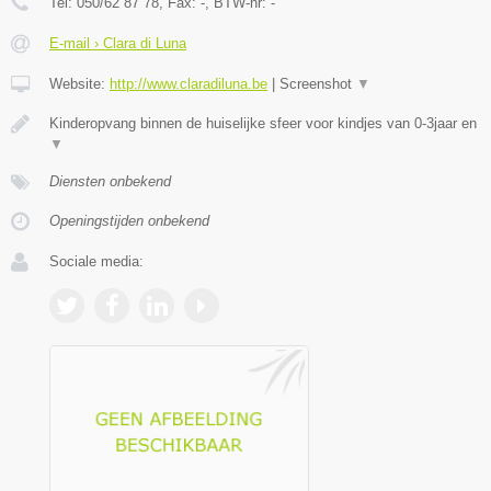
Tel:
050/62 87 78
, Fax:
-
, BTW-nr:
-
E-mail › Clara di Luna
Website:
http://www.claradiluna.be
|
Screenshot
▼
Kinderopvang binnen de huiselijke sfeer voor kindjes van 0-3jaar en
▼
Diensten onbekend
Openingstijden onbekend
Sociale media: