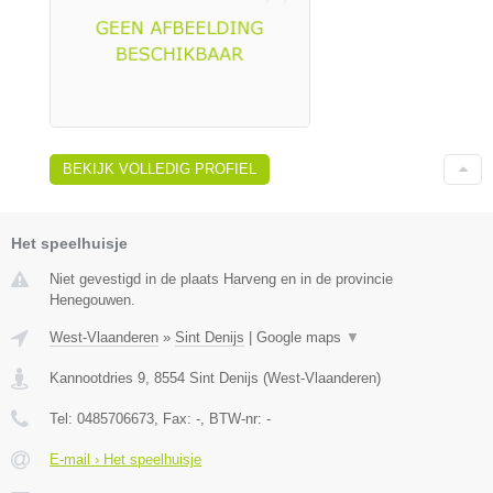
BEKIJK VOLLEDIG PROFIEL
Het speelhuisje
Niet gevestigd in de plaats Harveng en in de provincie
Henegouwen.
West-Vlaanderen
»
Sint Denijs
|
Google maps
▼
Kannootdries 9
,
8554
Sint Denijs
(
West-Vlaanderen
)
Tel:
0485706673
, Fax:
-
, BTW-nr:
-
E-mail › Het speelhuisje