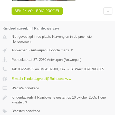
BEKIJK VOLLEDIG PROFIEL
Kinderdagverblijf Rainbows vzw
Niet gevestigd in de plaats Harveng en in de provincie
Henegouwen.
Antwerpen
»
Antwerpen
|
Google maps
▼
Pothoekstraat 37
,
2060
Antwerpen
(
Antwerpen
)
Tel:
032959462 en 0484102200
, Fax:
-
, BTW-nr:
0890.993.005
E-mail › Kinderdagverblijf Rainbows vzw
Website onbekend
Kinderdagverblijf Rainbows is gestart op 10 oktober 2005. Hoge
kwaliteit
▼
Diensten onbekend