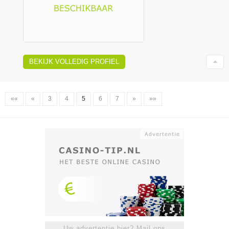
BEKIJK VOLLEDIG PROFIEL
««
«
3
4
5
6
7
»
»»
Uw advertentie hier? Mail ons