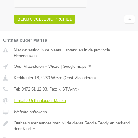
BEKIJK VOLLEDIG PROFIEL
Onthaalouder Marisa
Niet gevestigd in de plaats Harveng en in de provincie
Henegouwen.
Oost-Vlaanderen
»
Wieze
|
Google maps
▼
Kerkkouter 18
,
9280
Wieze
(
Oost-Vlaanderen
)
Tel:
0472 51 12 03
, Fax:
-
, BTW-nr:
-
E-mail › Onthaalouder Marisa
Website onbekend
Onthaalouder aangesloten bij de dienst Reddie Teddy en herkend
door Kind
▼