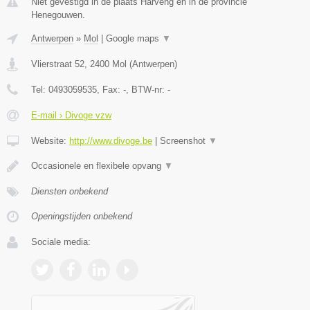
Niet gevestigd in de plaats Harveng en in de provincie
Henegouwen.
Antwerpen
»
Mol
|
Google maps
▼
Vlierstraat 52
,
2400
Mol
(
Antwerpen
)
Tel:
0493059535
, Fax:
-
, BTW-nr:
-
E-mail › Divoge vzw
Website:
http://www.divoge.be
|
Screenshot
▼
Occasionele en flexibele opvang
▼
Diensten onbekend
Openingstijden onbekend
Sociale media: