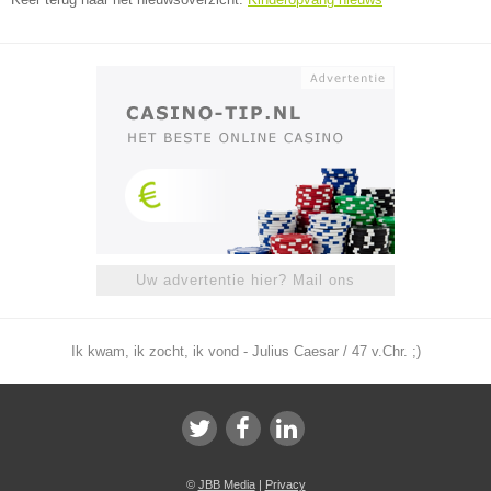
Uw advertentie hier? Mail ons
Ik kwam, ik zocht, ik vond - Julius Caesar / 47 v.Chr. ;)
©
JBB Media
|
Privacy