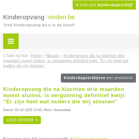
Ik heb een
kinderdagverblijf
Kinderopvang
-vinden.be
Vind kinderopvang bij u in de buurt!
U bent nu hier:
Home
»
Nieuws
»
Kinderopvang die na klachten drie
maanden moest sluiten, is vergunning definitief kwijt: “Er zijn heel wat
ouders die mij steunen”
Kinderdagverblijven
per provincie
Kinderopvang die na klachten drie maanden
moest sluiten, is vergunning definitief kwijt:
“Er zijn heel wat ouders die mij steunen”
Datum:
03-10-2025 13:46
| Bron: Nieuwsblad
LEES VERDER
Keer terug naar het nieuwsoverzicht:
Kinderopvang nieuws