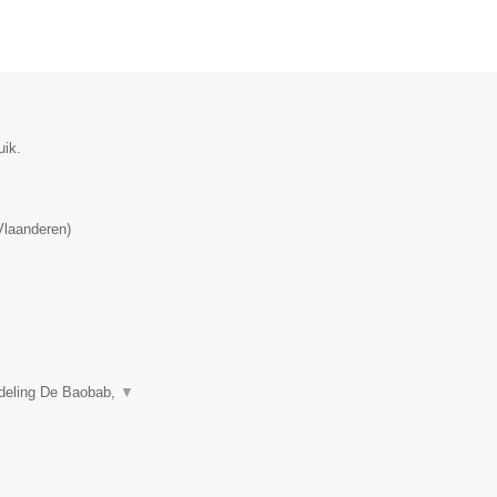
uik.
Vlaanderen
)
fdeling De Baobab,
▼