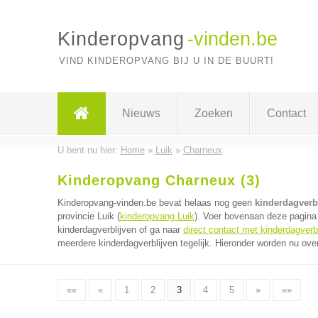
Kinderopvang
-vinden.be
VIND KINDEROPVANG BIJ U IN DE BUURT!
Nieuws
Zoeken
Contact
U bent nu hier:
Home
»
Luik
»
Charneux
Kinderopvang Charneux (3)
Kinderopvang-vinden.be bevat helaas nog geen
kinderdagverb
provincie Luik (
kinderopvang Luik
). Voer bovenaan deze pagina 
kinderdagverblijven of ga naar
direct contact met kinderdagverb
meerdere kinderdagverblijven tegelijk. Hieronder worden nu over
««
«
1
2
3
4
5
»
»»