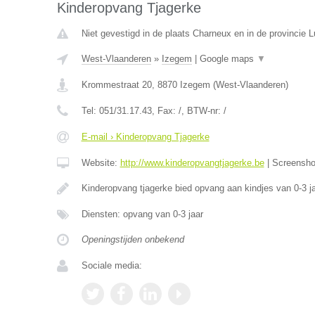
Kinderopvang Tjagerke
Niet gevestigd in de plaats Charneux en in de provincie L
West-Vlaanderen
»
Izegem
|
Google maps
▼
Krommestraat 20
,
8870
Izegem
(
West-Vlaanderen
)
Tel:
051/31.17.43
, Fax:
/
, BTW-nr:
/
E-mail › Kinderopvang Tjagerke
Website:
http://www.kinderopvangtjagerke.be
|
Screensh
Kinderopvang tjagerke bied opvang aan kindjes van 0-3 j
Diensten: opvang van 0-3 jaar
Openingstijden onbekend
Sociale media: