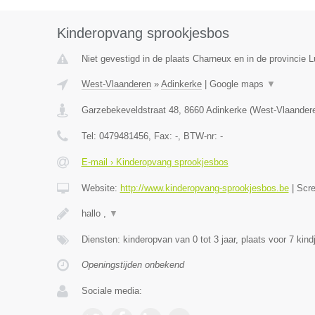
Kinderopvang sprookjesbos
Niet gevestigd in de plaats Charneux en in de provincie L
West-Vlaanderen
»
Adinkerke
|
Google maps
▼
Garzebekeveldstraat 48
,
8660
Adinkerke
(
West-Vlaander
Tel:
0479481456
, Fax:
-
, BTW-nr:
-
E-mail › Kinderopvang sprookjesbos
Website:
http://www.kinderopvang-sprookjesbos.be
|
Scr
hallo ,
▼
Diensten: kinderopvan van 0 tot 3 jaar, plaats voor 7 kind
Openingstijden onbekend
Sociale media: