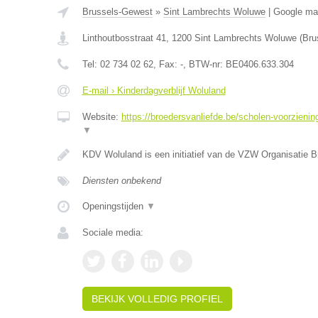
Brussels-Gewest
»
Sint Lambrechts Woluwe
|
Google m
Linthoutbosstraat 41
,
1200
Sint Lambrechts Woluwe
(
Bru
Tel:
02 734 02 62
, Fax:
-
, BTW-nr:
BE0406.633.304
E-mail › Kinderdagverblijf Woluland
Website:
https://broedersvanliefde.be/scholen-voorzieni
▼
KDV Woluland is een initiatief van de VZW Organisatie B
Diensten onbekend
Openingstijden
▼
Sociale media:
BEKIJK VOLLEDIG PROFIEL