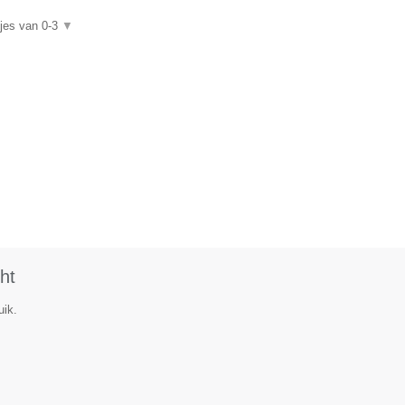
djes van 0-3
▼
ht
uik.