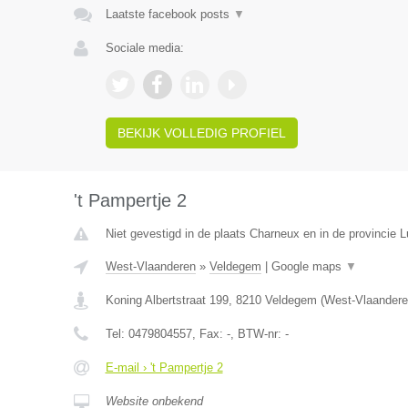
Laatste facebook posts
▼
Sociale media:
BEKIJK VOLLEDIG PROFIEL
't Pampertje 2
Niet gevestigd in de plaats Charneux en in de provincie L
West-Vlaanderen
»
Veldegem
|
Google maps
▼
Koning Albertstraat 199
,
8210
Veldegem
(
West-Vlaandere
Tel:
0479804557
, Fax:
-
, BTW-nr:
-
E-mail › 't Pampertje 2
Website onbekend