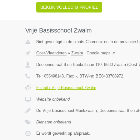
BEKIJK VOLLEDIG PROFIEL
Vrije Basisschool Zwalm
Niet gevestigd in de plaats Charneux en in de provincie L
Oost-Vlaanderen
»
Zwalm
|
Google maps
▼
Decoenestraat 8 en Boekelbaan 110
,
9630
Zwalm
(
Oost-
Tel:
055498143
, Fax:
-
, BTW-nr:
BE0433708972
E-mail › Vrije Basisschool Zwalm
Website onbekend
De Vrije Basisschool Munkzwalm, Decoenestraat 8 en a
Diensten onbekend
Er wordt gewerkt op afspraak.