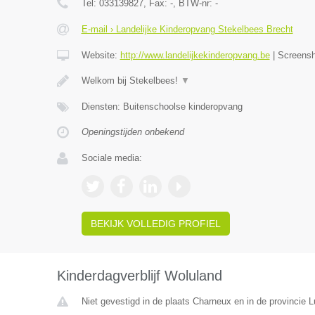
Tel:
033139827
, Fax:
-
, BTW-nr:
-
E-mail › Landelijke Kinderopvang Stekelbees Brecht
Website:
http://www.landelijkekinderopvang.be
|
Screens
Welkom bij Stekelbees!
▼
Diensten: Buitenschoolse kinderopvang
Openingstijden onbekend
Sociale media:
BEKIJK VOLLEDIG PROFIEL
Kinderdagverblijf Woluland
Niet gevestigd in de plaats Charneux en in de provincie L