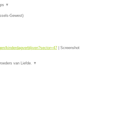
aps
▼
ssels-Gewest
)
ngen/kinderdagverblijven?sector=47
|
Screenshot
roeders van Liefde.
▼