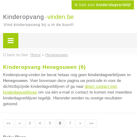
Ik heb een
kinderdagverblijf
Kinderopvang
-vinden.be
Vind kinderopvang bij u in de buurt!
U bent nu hier:
Home
»
Henegouwen
Kinderopvang Henegouwen (6)
Kinderopvang-vinden.be bevat helaas nog geen
kinderdagverblijven in
Henegouwen
. Voer bovenaan deze pagina uw postcode in voor de
dichtstbijzijnde kinderdagverblijven of ga naar
direct contact met
kinderdagverblijven
om via één e-mail in contact te komen met meerdere
kinderdagverblijven tegelijk. Hieronder worden nu overige resultaten
getoond.
««
«
3
4
5
6
7
»
»»