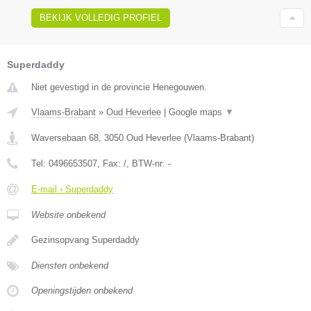
BEKIJK VOLLEDIG PROFIEL
Superdaddy
Niet gevestigd in de provincie Henegouwen.
Vlaams-Brabant
»
Oud Heverlee
|
Google maps
▼
Waversebaan 68
,
3050
Oud Heverlee
(
Vlaams-Brabant
)
Tel:
0496653507
, Fax:
/
, BTW-nr:
-
E-mail › Superdaddy
Website onbekend
Gezinsopvang Superdaddy
Diensten onbekend
Openingstijden onbekend