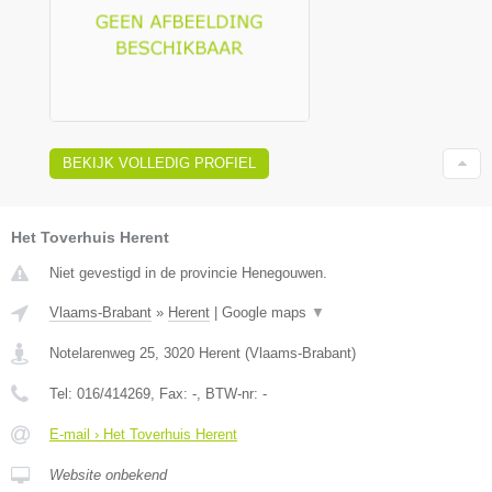
BEKIJK VOLLEDIG PROFIEL
Het Toverhuis Herent
Niet gevestigd in de provincie Henegouwen.
Vlaams-Brabant
»
Herent
|
Google maps
▼
Notelarenweg 25
,
3020
Herent
(
Vlaams-Brabant
)
Tel:
016/414269
, Fax:
-
, BTW-nr:
-
E-mail › Het Toverhuis Herent
Website onbekend