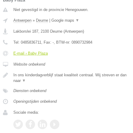
Baby Plaza
Niet gevestigd in de provincie Henegouwen.
Antwerpen
»
Deurne
|
Google maps
▼
Lakborslei 187
,
2100
Deurne
(
Antwerpen
)
Tel:
0485836711
, Fax:
-
, BTW-nr:
0890732984
E-mail › Baby Plaza
Website onbekend
In ons kinderdagverblijf staat kwaliteit centraal. Wij streven er dan
naar
▼
Diensten onbekend
Openingstijden onbekend
Sociale media: