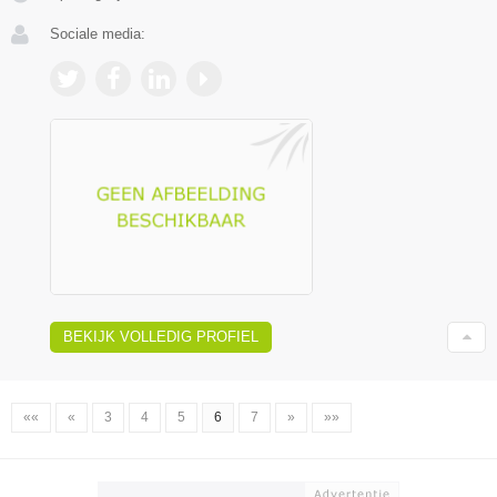
Sociale media:
BEKIJK VOLLEDIG PROFIEL
««
«
3
4
5
6
7
»
»»