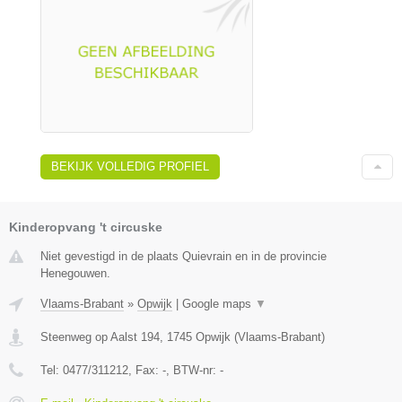
BEKIJK VOLLEDIG PROFIEL
Kinderopvang 't circuske
Niet gevestigd in de plaats Quievrain en in de provincie
Henegouwen.
Vlaams-Brabant
»
Opwijk
|
Google maps
▼
Steenweg op Aalst 194
,
1745
Opwijk
(
Vlaams-Brabant
)
Tel:
0477/311212
, Fax:
-
, BTW-nr:
-