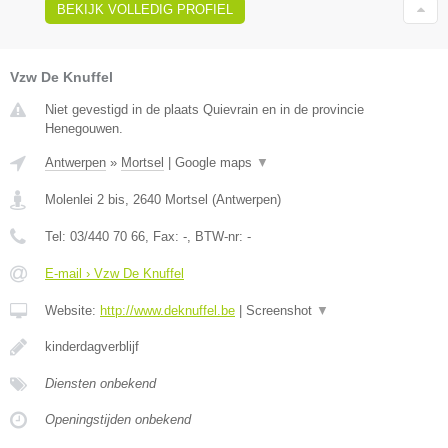
BEKIJK VOLLEDIG PROFIEL
Vzw De Knuffel
Niet gevestigd in de plaats Quievrain en in de provincie
Henegouwen.
Antwerpen
»
Mortsel
|
Google maps
▼
Molenlei 2 bis
,
2640
Mortsel
(
Antwerpen
)
Tel:
03/440 70 66
, Fax:
-
, BTW-nr:
-
E-mail › Vzw De Knuffel
Website:
http://www.deknuffel.be
|
Screenshot
▼
kinderdagverblijf
Diensten onbekend
Openingstijden onbekend