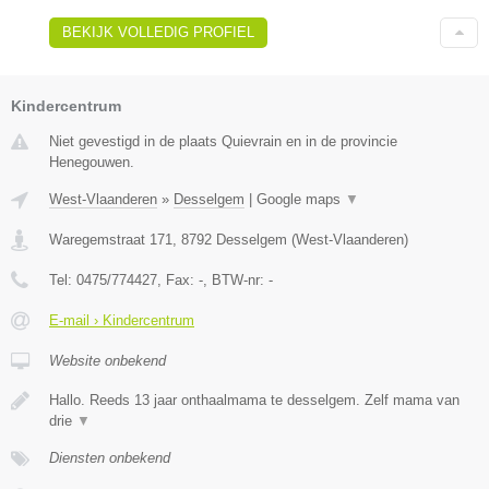
BEKIJK VOLLEDIG PROFIEL
Kindercentrum
Niet gevestigd in de plaats Quievrain en in de provincie
Henegouwen.
West-Vlaanderen
»
Desselgem
|
Google maps
▼
Waregemstraat 171
,
8792
Desselgem
(
West-Vlaanderen
)
Tel:
0475/774427
, Fax:
-
, BTW-nr:
-
E-mail › Kindercentrum
Website onbekend
Hallo. Reeds 13 jaar onthaalmama te desselgem. Zelf mama van
drie
▼
Diensten onbekend