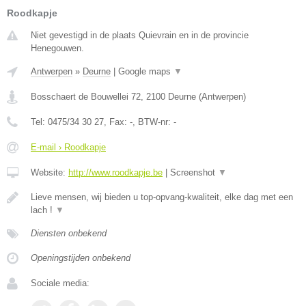
Roodkapje
Niet gevestigd in de plaats Quievrain en in de provincie
Henegouwen.
Antwerpen
»
Deurne
|
Google maps
▼
Bosschaert de Bouwellei 72
,
2100
Deurne
(
Antwerpen
)
Tel:
0475/34 30 27
, Fax:
-
, BTW-nr:
-
E-mail › Roodkapje
Website:
http://www.roodkapje.be
|
Screenshot
▼
Lieve mensen, wij bieden u top-opvang-kwaliteit, elke dag met een
lach !
▼
Diensten onbekend
Openingstijden onbekend
Sociale media: