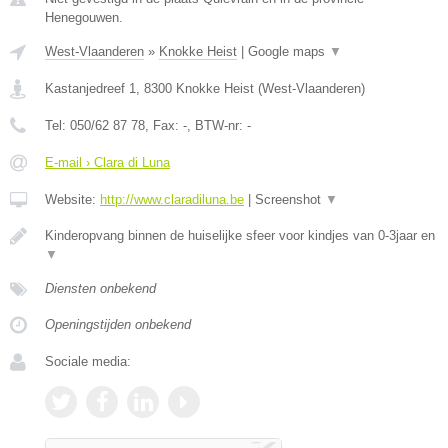
Henegouwen.
West-Vlaanderen
»
Knokke Heist
|
Google maps
▼
Kastanjedreef 1
,
8300
Knokke Heist
(
West-Vlaanderen
)
Tel:
050/62 87 78
, Fax:
-
, BTW-nr:
-
E-mail › Clara di Luna
Website:
http://www.claradiluna.be
|
Screenshot
▼
Kinderopvang binnen de huiselijke sfeer voor kindjes van 0-3jaar en
▼
Diensten onbekend
Openingstijden onbekend
Sociale media: