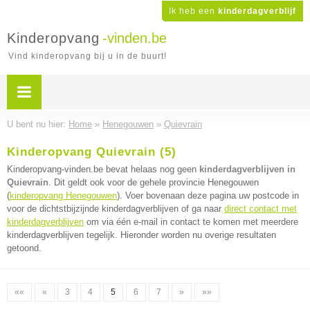
Ik heb een
kinderdagverblijf
Kinderopvang
-vinden.be
Vind kinderopvang bij u in de buurt!
U bent nu hier:
Home
»
Henegouwen
»
Quievrain
Kinderopvang Quievrain (5)
Kinderopvang-vinden.be bevat helaas nog geen
kinderdagverblijven in
Quievrain
. Dit geldt ook voor de gehele provincie Henegouwen
(
kinderopvang Henegouwen
). Voer bovenaan deze pagina uw postcode in
voor de dichtstbijzijnde kinderdagverblijven of ga naar
direct contact met
kinderdagverblijven
om via één e-mail in contact te komen met meerdere
kinderdagverblijven tegelijk. Hieronder worden nu overige resultaten
getoond.
««
«
3
4
5
6
7
»
»»