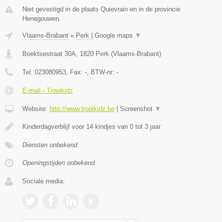
Niet gevestigd in de plaats Quievrain en in de provincie
Henegouwen.
Vlaams-Brabant
»
Perk
|
Google maps
▼
Boektsestraat 30A
,
1820
Perk
(
Vlaams-Brabant
)
Tel:
023080953
, Fax:
-
, BTW-nr:
-
E-mail › Tropikidz
Website:
http://www.tropikidz.be
|
Screenshot
▼
Kinderdagverblijf voor 14 kindjes van 0 tot 3 jaar
Diensten onbekend
Openingstijden onbekend
Sociale media: