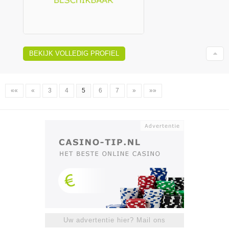
BEKIJK VOLLEDIG PROFIEL
««
«
3
4
5
6
7
»
»»
Uw advertentie hier? Mail ons