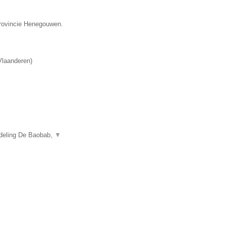
provincie Henegouwen.
Vlaanderen
)
fdeling De Baobab,
▼