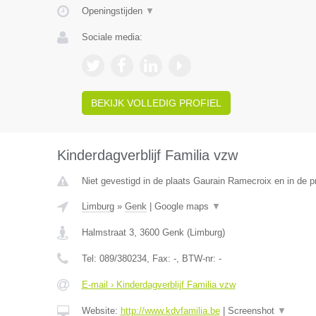
Openingstijden
▼
Sociale media:
BEKIJK VOLLEDIG PROFIEL
Kinderdagverblijf Familia vzw
Niet gevestigd in de plaats Gaurain Ramecroix en in de 
Limburg
»
Genk
|
Google maps
▼
Halmstraat 3
,
3600
Genk
(
Limburg
)
Tel:
089/380234
, Fax:
-
, BTW-nr:
-
E-mail › Kinderdagverblijf Familia vzw
Website:
http://www.kdvfamilia.be
|
Screenshot
▼