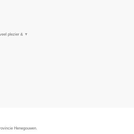
veel plezier &
▼
provincie Henegouwen.