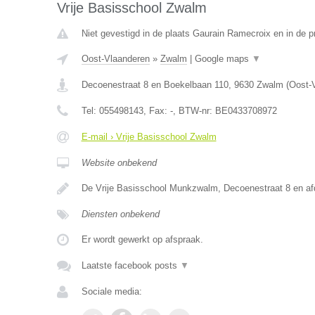
Vrije Basisschool Zwalm
Niet gevestigd in de plaats Gaurain Ramecroix en in de 
Oost-Vlaanderen
»
Zwalm
|
Google maps
▼
Decoenestraat 8 en Boekelbaan 110
,
9630
Zwalm
(
Oost-
Tel:
055498143
, Fax:
-
, BTW-nr:
BE0433708972
E-mail › Vrije Basisschool Zwalm
Website onbekend
De Vrije Basisschool Munkzwalm, Decoenestraat 8 en a
Diensten onbekend
Er wordt gewerkt op afspraak.
Laatste facebook posts
▼
Sociale media: