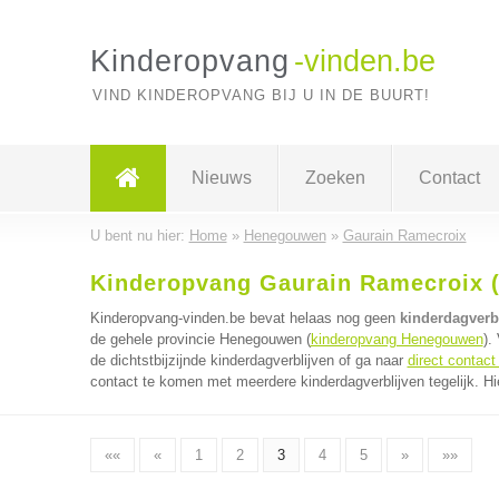
Kinderopvang
-vinden.be
VIND KINDEROPVANG BIJ U IN DE BUURT!
Nieuws
Zoeken
Contact
U bent nu hier:
Home
»
Henegouwen
»
Gaurain Ramecroix
Kinderopvang Gaurain Ramecroix (
Kinderopvang-vinden.be bevat helaas nog geen
kinderdagverb
de gehele provincie Henegouwen (
kinderopvang Henegouwen
).
de dichtstbijzijnde kinderdagverblijven of ga naar
direct contact
contact te komen met meerdere kinderdagverblijven tegelijk. Hi
««
«
1
2
3
4
5
»
»»