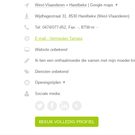
West-Vlaanderen
»
Harelbeke
|
Google maps
▼
Wijdhagestraat 31
,
8530
Harelbeke
(
West-Vlaanderen
)
Tel:
0474/077-452
, Fax:
-
, BTW-nr:
-
E-mail › Vermeulen Tamara
Website onbekend
Ik ben een onthaalmoeder die samen met mijn moeder ki
Diensten onbekend
Openingstijden
▼
Sociale media:
BEKIJK VOLLEDIG PROFIEL