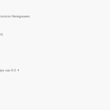
provincie Henegouwen.
n
)
djes van 0-3
▼