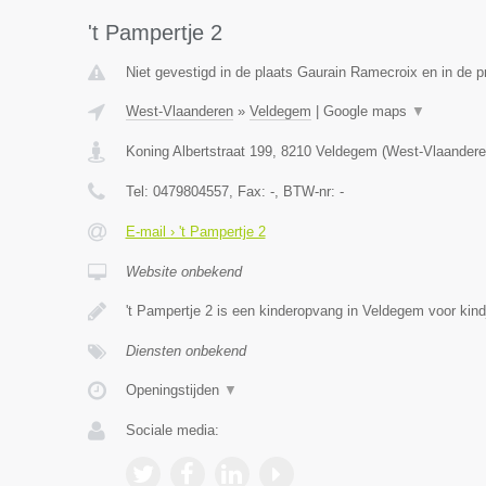
't Pampertje 2
Niet gevestigd in de plaats Gaurain Ramecroix en in de 
West-Vlaanderen
»
Veldegem
|
Google maps
▼
Koning Albertstraat 199
,
8210
Veldegem
(
West-Vlaandere
Tel:
0479804557
, Fax:
-
, BTW-nr:
-
E-mail › 't Pampertje 2
Website onbekend
't Pampertje 2 is een kinderopvang in Veldegem voor kin
Diensten onbekend
Openingstijden
▼
Sociale media: