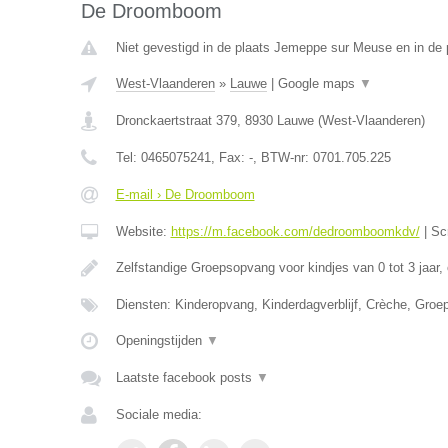
De Droomboom
Niet gevestigd in de plaats Jemeppe sur Meuse en in de p
West-Vlaanderen
»
Lauwe
|
Google maps
▼
Dronckaertstraat 379
,
8930
Lauwe
(
West-Vlaanderen
)
Tel:
0465075241
, Fax:
-
, BTW-nr:
0701.705.225
E-mail › De Droomboom
Website:
https://m.facebook.com/dedroomboomkdv/
|
Sc
Zelfstandige Groepsopvang voor kindjes van 0 tot 3 jaar,
Diensten: Kinderopvang, Kinderdagverblijf, Crèche, Gro
Openingstijden
▼
Laatste facebook posts
▼
Sociale media: