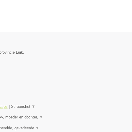
rovincie Luik.
tjes
|
Screenshot
▼
vy, moeder en dochter,
▼
bereide, gevarieerde
▼