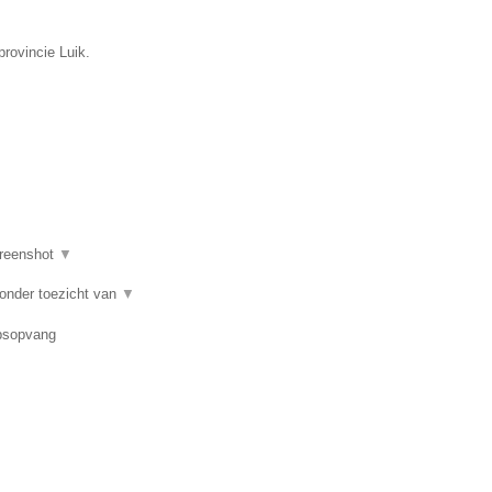
rovincie Luik.
reenshot
▼
 onder toezicht van
▼
epsopvang