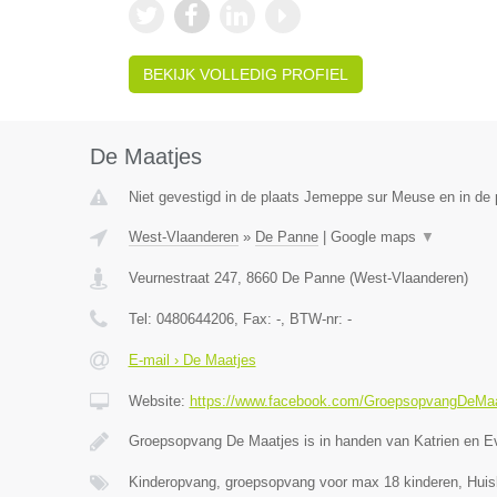
BEKIJK VOLLEDIG PROFIEL
De Maatjes
Niet gevestigd in de plaats Jemeppe sur Meuse en in de p
West-Vlaanderen
»
De Panne
|
Google maps
▼
Veurnestraat 247
,
8660
De Panne
(
West-Vlaanderen
)
Tel:
0480644206
, Fax:
-
, BTW-nr:
-
E-mail › De Maatjes
Website:
https://www.facebook.com/GroepsopvangDeMaa
Groepsopvang De Maatjes is in handen van Katrien en E
Kinderopvang, groepsopvang voor max 18 kinderen, Huis