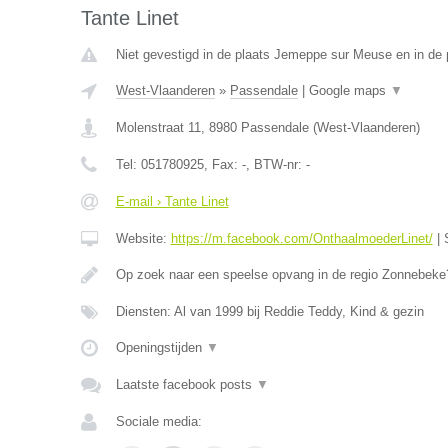
Tante Linet
Niet gevestigd in de plaats Jemeppe sur Meuse en in de p
West-Vlaanderen
»
Passendale
|
Google maps
▼
Molenstraat 11
,
8980
Passendale
(
West-Vlaanderen
)
Tel:
051780925
, Fax:
-
, BTW-nr:
-
E-mail › Tante Linet
Website:
https://m.facebook.com/OnthaalmoederLinet/
|
Op zoek naar een speelse opvang in de regio Zonnebeke?
Diensten: Al van 1999 bij Reddie Teddy, Kind & gezin
Openingstijden
▼
Laatste facebook posts
▼
Sociale media: