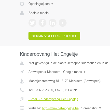
Openingstijden
▼
Sociale media:
BEKIJK VOLLEDIG PROFIEL
Kinderopvang Het Engeltje
Niet gevestigd in de plaats Jemeppe sur Meuse en in de p
Antwerpen
»
Merksem
|
Google maps
▼
Maantjessteenweg 81
,
2170
Merksem
(
Antwerpen
)
Tel:
03 663 23 60
, Fax:
-
, BTW-nr:
-
E-mail › Kinderopvang Het Engeltje
Website:
http://www.het-engeltje.be
|
Screenshot
▼