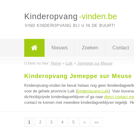
Kinderopvang
-vinden.be
VIND KINDEROPVANG BIJ U IN DE BUURT!
Nieuws
Zoeken
Contact
U bent nu hier:
Home
»
Luik
»
Jemeppe sur Meuse
Kinderopvang Jemeppe sur Meuse
Kinderopvang-vinden.be bevat helaas nog geen
kinderdagverb
voor de gehele provincie Luik (
kinderopvang Luik
). Voer bovena
dichtstbijzijnde kinderdagverblijven of ga naar
direct contact me
contact te komen met meerdere kinderdagverblijven tegelijk. Hi
1
2
3
4
5
»
»»