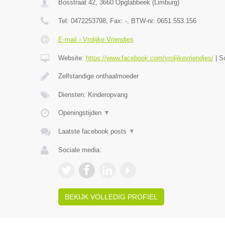
Bosstraat 42
,
3660
Opglabbeek
(
Limburg
)
Tel:
0472253798
, Fax:
-
, BTW-nr:
0651.553.156
E-mail › Vrolijke Vriendjes
Website:
https://www.facebook.com/vrolijkevriendjes/
|
S
Zelfstandige onthaalmoeder
Diensten: Kinderopvang
Openingstijden
▼
Laatste facebook posts
▼
Sociale media:
BEKIJK VOLLEDIG PROFIEL