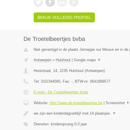
BEKIJK VOLLEDIG PROFIEL
De Troetelbeertjes bvba
Niet gevestigd in de plaats Jemeppe sur Meuse en in de p
Antwerpen
»
Hulshout
|
Google maps
▼
Hooistraat, 14
,
2235
Hulshout
(
Antwerpen
)
Tel:
015/344580
, Fax:
-
, BTW-nr:
0641899577
E-mail › De Troetelbeertjes bvba
Website:
http://www.de-troetelbeertjes.be
|
Screenshot
▼
we zijn een kinderdagverblijf met 14 plaatsjes.
▼
Diensten: kinderopvang 0-3 jaar