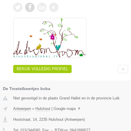
BEKIJK VOLLEDIG PROFIEL
De Troetelbeertjes bvba
Niet gevestigd in de plaats Grand Hallet en in de provincie Luik.
Antwerpen
»
Hulshout
|
Google maps
▼
Hooistraat, 14
,
2235
Hulshout
(
Antwerpen
)
Tel:
015/344580
, Fax:
-
, BTW-nr:
0641899577