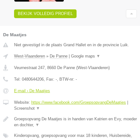
BEKIJK VOLLEDIG PROFIEL
De Maatjes
Niet gevestigd in de plaats Grand Hallet en in de provincie Luik.
West-Vlaanderen
»
De Panne
|
Google maps
▼
Veurnestraat 247
,
8660
De Panne
(
West-Vlaanderen
)
Tel:
0480644206
, Fax:
-
, BTW-nr:
-
E-mail › De Maatjes
Website:
https://www.facebook.com/GroepsopvangDeMaatjes
|
Screenshot
▼
Groepsopvang De Maatjes is in handen van Katrien en Evy, moeder
en dochter,
▼
Kinderopvang, groepsopvang voor max 18 kinderen, Huisbereide,