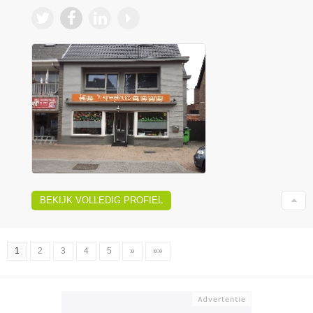
BEKIJK VOLLEDIG PROFIEL
1
2
3
4
5
»
»»