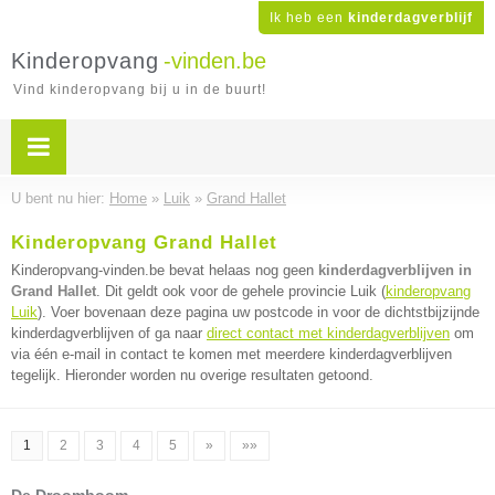
Ik heb een
kinderdagverblijf
Kinderopvang
-vinden.be
Vind kinderopvang bij u in de buurt!
U bent nu hier:
Home
»
Luik
»
Grand Hallet
Kinderopvang Grand Hallet
Kinderopvang-vinden.be bevat helaas nog geen
kinderdagverblijven in
Grand Hallet
. Dit geldt ook voor de gehele provincie Luik (
kinderopvang
Luik
). Voer bovenaan deze pagina uw postcode in voor de dichtstbijzijnde
kinderdagverblijven of ga naar
direct contact met kinderdagverblijven
om
via één e-mail in contact te komen met meerdere kinderdagverblijven
tegelijk. Hieronder worden nu overige resultaten getoond.
1
2
3
4
5
»
»»