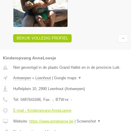
BEKIJK VOLLEDIG PROFIEL
Kinderopvang AnneLoesje
Niet gevestigd in de plaats Grand Hallet en in de provincie Luik.
Antwerpen
»
Loenhout
|
Google maps
▼
Huffelplein 10
,
2990
Loenhout
(
Antwerpen
)
Tel:
0487641696
, Fax:
-
, BTW-nr:
-
E-mail › Kinderopvang AnneLoesje
Website:
https://www.anneloesje.be
|
Screenshot
▼