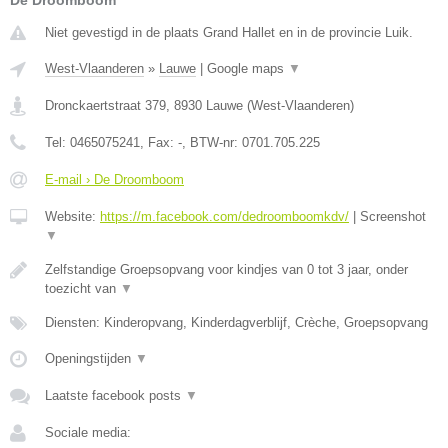
De Droomboom
Niet gevestigd in de plaats Grand Hallet en in de provincie Luik.
West-Vlaanderen
»
Lauwe
|
Google maps
▼
Dronckaertstraat 379
,
8930
Lauwe
(
West-Vlaanderen
)
Tel:
0465075241
, Fax:
-
, BTW-nr:
0701.705.225
E-mail › De Droomboom
Website:
https://m.facebook.com/dedroomboomkdv/
|
Screenshot
▼
Zelfstandige Groepsopvang voor kindjes van 0 tot 3 jaar, onder
toezicht van
▼
Diensten: Kinderopvang, Kinderdagverblijf, Crèche, Groepsopvang
Openingstijden
▼
Laatste facebook posts
▼
Sociale media: