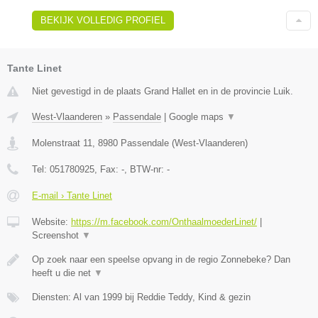
BEKIJK VOLLEDIG PROFIEL
Tante Linet
Niet gevestigd in de plaats Grand Hallet en in de provincie Luik.
West-Vlaanderen
»
Passendale
|
Google maps
▼
Molenstraat 11
,
8980
Passendale
(
West-Vlaanderen
)
Tel:
051780925
, Fax:
-
, BTW-nr:
-
E-mail › Tante Linet
Website:
https://m.facebook.com/OnthaalmoederLinet/
|
Screenshot
▼
Op zoek naar een speelse opvang in de regio Zonnebeke? Dan
heeft u die net
▼
Diensten: Al van 1999 bij Reddie Teddy, Kind & gezin