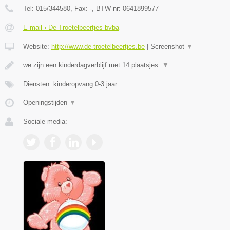
Tel:
015/344580
, Fax:
-
, BTW-nr:
0641899577
E-mail › De Troetelbeertjes bvba
Website:
http://www.de-troetelbeertjes.be
|
Screenshot
▼
we zijn een kinderdagverblijf met 14 plaatsjes.
▼
Diensten: kinderopvang 0-3 jaar
Openingstijden
▼
Sociale media: