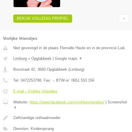
BEKIJK VOLLEDIG PROFIEL
Vrolijke Vriendjes
Niet gevestigd in de plaats Flemalle Haute en in de provincie Luik.
Limburg
»
Opglabbeek
|
Google maps
▼
Bosstraat 42
,
3660
Opglabbeek
(
Limburg
)
Tel:
0472253798
, Fax:
-
, BTW-nr:
0651.553.156
E-mail › Vrolijke Vriendjes
Website:
https://www.facebook.com/vrolijkevriendjes/
|
Screenshot
▼
Zelfstandige onthaalmoeder
Diensten: Kinderopvang