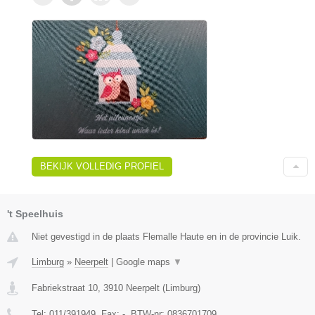
BEKIJK VOLLEDIG PROFIEL
't Speelhuis
Niet gevestigd in de plaats Flemalle Haute en in de provincie Luik.
Limburg
»
Neerpelt
|
Google maps
▼
Fabriekstraat 10
,
3910
Neerpelt
(
Limburg
)
Tel:
011/391949
, Fax:
-
, BTW-nr:
0836701709