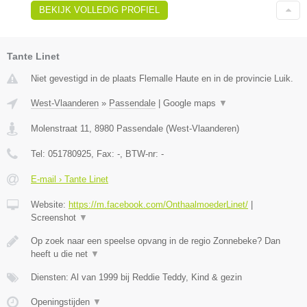
BEKIJK VOLLEDIG PROFIEL
Tante Linet
Niet gevestigd in de plaats Flemalle Haute en in de provincie Luik.
West-Vlaanderen
»
Passendale
|
Google maps
▼
Molenstraat 11
,
8980
Passendale
(
West-Vlaanderen
)
Tel:
051780925
, Fax:
-
, BTW-nr:
-
E-mail › Tante Linet
Website:
https://m.facebook.com/OnthaalmoederLinet/
|
Screenshot
▼
Op zoek naar een speelse opvang in de regio Zonnebeke? Dan
heeft u die net
▼
Diensten: Al van 1999 bij Reddie Teddy, Kind & gezin
Openingstijden
▼