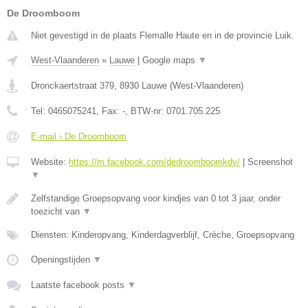
De Droomboom
Niet gevestigd in de plaats Flemalle Haute en in de provincie Luik.
West-Vlaanderen
»
Lauwe
|
Google maps
▼
Dronckaertstraat 379
,
8930
Lauwe
(
West-Vlaanderen
)
Tel:
0465075241
, Fax:
-
, BTW-nr:
0701.705.225
E-mail › De Droomboom
Website:
https://m.facebook.com/dedroomboomkdv/
|
Screenshot
▼
Zelfstandige Groepsopvang voor kindjes van 0 tot 3 jaar, onder
toezicht van
▼
Diensten: Kinderopvang, Kinderdagverblijf, Crèche, Groepsopvang
Openingstijden
▼
Laatste facebook posts
▼