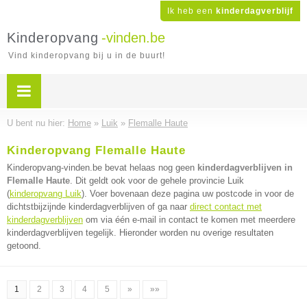
Ik heb een
kinderdagverblijf
Kinderopvang
-vinden.be
Vind kinderopvang bij u in de buurt!
U bent nu hier:
Home
»
Luik
»
Flemalle Haute
Kinderopvang Flemalle Haute
Kinderopvang-vinden.be bevat helaas nog geen
kinderdagverblijven in
Flemalle Haute
. Dit geldt ook voor de gehele provincie Luik
(
kinderopvang Luik
). Voer bovenaan deze pagina uw postcode in voor de
dichtstbijzijnde kinderdagverblijven of ga naar
direct contact met
kinderdagverblijven
om via één e-mail in contact te komen met meerdere
kinderdagverblijven tegelijk. Hieronder worden nu overige resultaten
getoond.
1
2
3
4
5
»
»»