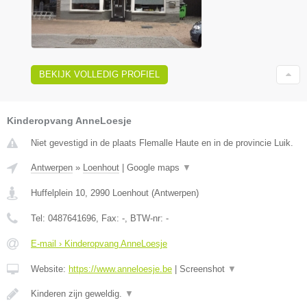
BEKIJK VOLLEDIG PROFIEL
Kinderopvang AnneLoesje
Niet gevestigd in de plaats Flemalle Haute en in de provincie Luik.
Antwerpen
»
Loenhout
|
Google maps
▼
Huffelplein 10
,
2990
Loenhout
(
Antwerpen
)
Tel:
0487641696
, Fax:
-
, BTW-nr:
-
E-mail › Kinderopvang AnneLoesje
Website:
https://www.anneloesje.be
|
Screenshot
▼
Kinderen zijn geweldig.
▼