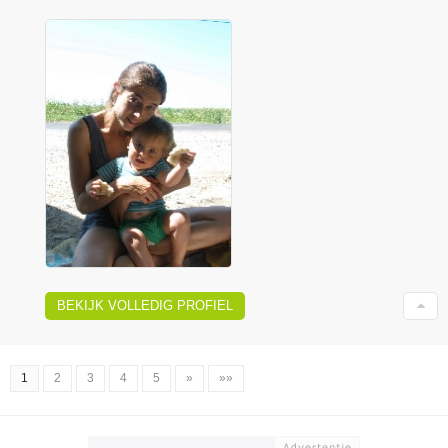
BEKIJK VOLLEDIG PROFIEL
1
2
3
4
5
»
»»