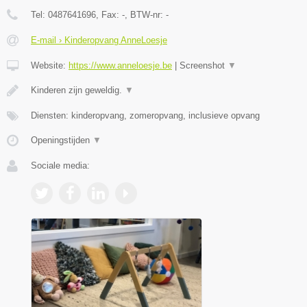
Tel:
0487641696
, Fax:
-
, BTW-nr:
-
E-mail › Kinderopvang AnneLoesje
Website:
https://www.anneloesje.be
|
Screenshot
▼
Kinderen zijn geweldig.
▼
Diensten: kinderopvang, zomeropvang, inclusieve opvang
Openingstijden
▼
Sociale media: