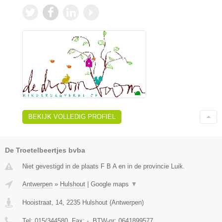
BEKIJK VOLLEDIG PROFIEL
De Troetelbeertjes bvba
Niet gevestigd in de plaats F B A en in de provincie Luik.
Antwerpen
»
Hulshout
|
Google maps
▼
Hooistraat, 14
,
2235
Hulshout
(
Antwerpen
)
Tel:
015/344580
, Fax:
-
, BTW-nr:
0641899577