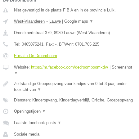
De Droomboom
Niet gevestigd in de plaats F B A en in de provincie Luik.
West-Vlaanderen
»
Lauwe
|
Google maps
▼
Dronckaertstraat 379
,
8930
Lauwe
(
West-Vlaanderen
)
Tel:
0465075241
, Fax:
-
, BTW-nr:
0701.705.225
E-mail › De Droomboom
Website:
https://m.facebook.com/dedroomboomkdv/
|
Screenshot
▼
Zelfstandige Groepsopvang voor kindjes van 0 tot 3 jaar, onder
toezicht van
▼
Diensten: Kinderopvang, Kinderdagverblijf, Crèche, Groepsopvang
Openingstijden
▼
Laatste facebook posts
▼
Sociale media: