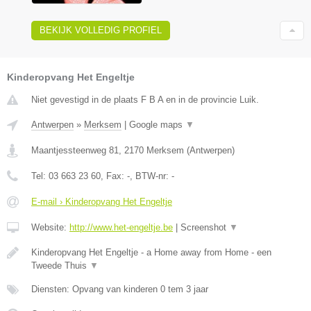
BEKIJK VOLLEDIG PROFIEL
Kinderopvang Het Engeltje
Niet gevestigd in de plaats F B A en in de provincie Luik.
Antwerpen
»
Merksem
|
Google maps
▼
Maantjessteenweg 81
,
2170
Merksem
(
Antwerpen
)
Tel:
03 663 23 60
, Fax:
-
, BTW-nr:
-
E-mail › Kinderopvang Het Engeltje
Website:
http://www.het-engeltje.be
|
Screenshot
▼
Kinderopvang Het Engeltje - a Home away from Home - een
Tweede Thuis
▼
Diensten: Opvang van kinderen 0 tem 3 jaar