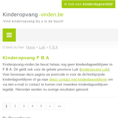
Ik heb een
kinderdagverblijf
Kinderopvang
-vinden.be
Vind kinderopvang bij u in de buurt!
U bent nu hier:
Home
»
Luik
»
F B A
Kinderopvang F B A
Kinderopvang-vinden.be bevat helaas nog geen
kinderdagverblijven in
F B A
. Dit geldt ook voor de gehele provincie Luik (
kinderopvang Luik
).
Voer bovenaan deze pagina uw postcode in voor de dichtstbijzijnde
kinderdagverblijven of ga naar
direct contact met kinderdagverblijven
om
via één e-mail in contact te komen met meerdere kinderdagverblijven
tegelijk. Hieronder worden nu overige resultaten getoond.
1
2
3
4
5
»
»»