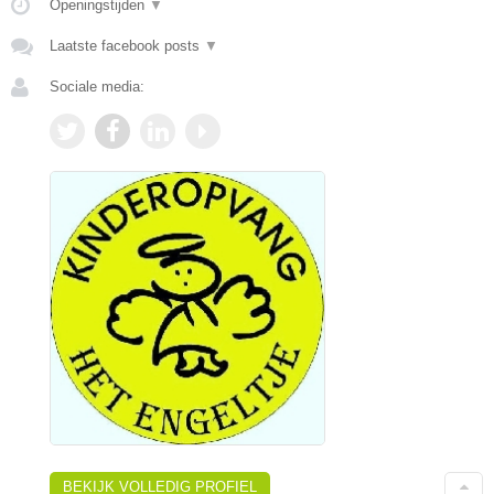
Openingstijden
▼
Laatste facebook posts
▼
Sociale media:
BEKIJK VOLLEDIG PROFIEL