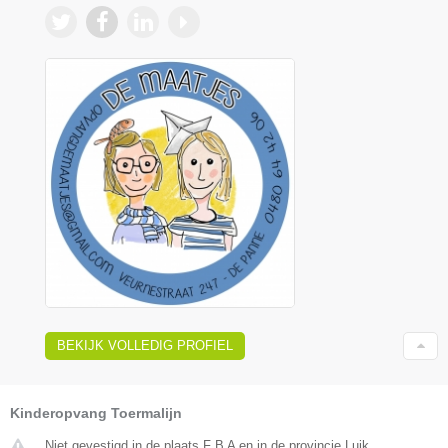
BEKIJK VOLLEDIG PROFIEL
Kinderopvang Toermalijn
Niet gevestigd in de plaats F B A en in de provincie Luik.