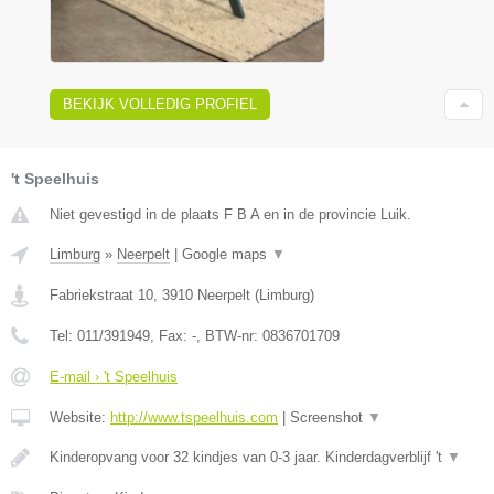
BEKIJK VOLLEDIG PROFIEL
't Speelhuis
Niet gevestigd in de plaats F B A en in de provincie Luik.
Limburg
»
Neerpelt
|
Google maps
▼
Fabriekstraat 10
,
3910
Neerpelt
(
Limburg
)
Tel:
011/391949
, Fax:
-
, BTW-nr:
0836701709
E-mail › 't Speelhuis
Website:
http://www.tspeelhuis.com
|
Screenshot
▼
Kinderopvang voor 32 kindjes van 0-3 jaar. Kinderdagverblijf 't
▼