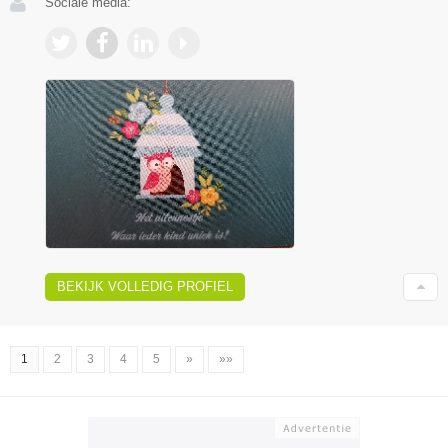
Sociale media:
BEKIJK VOLLEDIG PROFIEL
1
2
3
4
5
»
»»