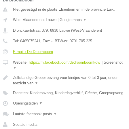
De Droomboom
Niet gevestigd in de plaats Elsenborn en in de provincie Luik.
West-Vlaanderen
»
Lauwe
|
Google maps
▼
Dronckaertstraat 379
,
8930
Lauwe
(
West-Vlaanderen
)
Tel:
0465075241
, Fax:
-
, BTW-nr:
0701.705.225
E-mail › De Droomboom
Website:
https://m.facebook.com/dedroomboomkdv/
|
Screenshot
▼
Zelfstandige Groepsopvang voor kindjes van 0 tot 3 jaar, onder
toezicht van
▼
Diensten: Kinderopvang, Kinderdagverblijf, Crèche, Groepsopvang
Openingstijden
▼
Laatste facebook posts
▼
Sociale media: