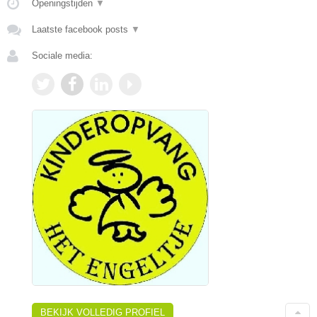
Openingstijden
▼
Laatste facebook posts
▼
Sociale media:
BEKIJK VOLLEDIG PROFIEL