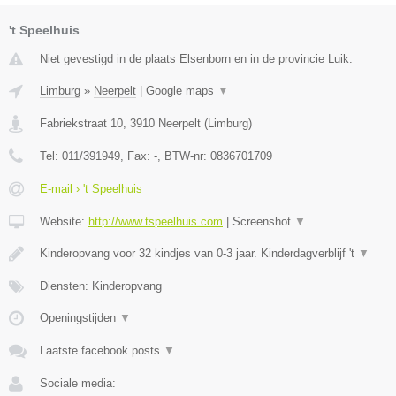
't Speelhuis
Niet gevestigd in de plaats Elsenborn en in de provincie Luik.
Limburg
»
Neerpelt
|
Google maps
▼
Fabriekstraat 10
,
3910
Neerpelt
(
Limburg
)
Tel:
011/391949
, Fax:
-
, BTW-nr:
0836701709
E-mail › 't Speelhuis
Website:
http://www.tspeelhuis.com
|
Screenshot
▼
Kinderopvang voor 32 kindjes van 0-3 jaar. Kinderdagverblijf 't
▼
Diensten: Kinderopvang
Openingstijden
▼
Laatste facebook posts
▼
Sociale media: