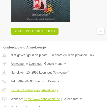
BEKIJK VOLLEDIG PROFIEL
Kinderopvang AnneLoesje
Niet gevestigd in de plaats Elsenborn en in de provincie Luik.
Antwerpen
»
Loenhout
|
Google maps
▼
Huffelplein 10
,
2990
Loenhout
(
Antwerpen
)
Tel:
0487641696
, Fax:
-
, BTW-nr:
-
E-mail › Kinderopvang AnneLoesje
Website:
https://www.anneloesje.be
|
Screenshot
▼