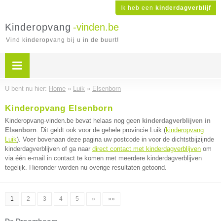
Ik heb een
kinderdagverblijf
Kinderopvang
-vinden.be
Vind kinderopvang bij u in de buurt!
U bent nu hier:
Home
»
Luik
»
Elsenborn
Kinderopvang Elsenborn
Kinderopvang-vinden.be bevat helaas nog geen
kinderdagverblijven in
Elsenborn
. Dit geldt ook voor de gehele provincie Luik (
kinderopvang
Luik
). Voer bovenaan deze pagina uw postcode in voor de dichtstbijzijnde
kinderdagverblijven of ga naar
direct contact met kinderdagverblijven
om
via één e-mail in contact te komen met meerdere kinderdagverblijven
tegelijk. Hieronder worden nu overige resultaten getoond.
1
2
3
4
5
»
»»