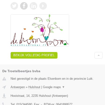
BEKIJK VOLLEDIG PROFIEL
De Troetelbeertjes bvba
Niet gevestigd in de plaats Elsenborn en in de provincie Luik.
Antwerpen
»
Hulshout
|
Google maps
▼
Hooistraat, 14
,
2235
Hulshout
(
Antwerpen
)
Tel:
015/344580
, Fax:
-
, BTW-nr:
0641899577