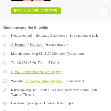
BEKIJK VOLLEDIG PROFIEL
Kinderopvang Het Engeltje
Niet gevestigd in de plaats Elsenborn en in de provincie Luik.
Antwerpen
»
Merksem
|
Google maps
▼
Maantjessteenweg 81
,
2170
Merksem
(
Antwerpen
)
Tel:
03 663 23 60
, Fax:
-
, BTW-nr:
-
E-mail › Kinderopvang Het Engeltje
Website:
http://www.het-engeltje.be
|
Screenshot
▼
Kinderopvang Het Engeltje - a Home away from Home - een
Tweede Thuis
▼
Diensten: Opvang van kinderen 0 tem 3 jaar