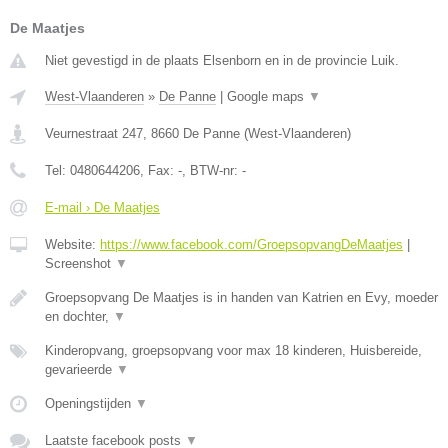
De Maatjes
Niet gevestigd in de plaats Elsenborn en in de provincie Luik.
West-Vlaanderen
»
De Panne
|
Google maps
▼
Veurnestraat 247
,
8660
De Panne
(
West-Vlaanderen
)
Tel:
0480644206
, Fax:
-
, BTW-nr:
-
E-mail › De Maatjes
Website:
https://www.facebook.com/GroepsopvangDeMaatjes
|
Screenshot
▼
Groepsopvang De Maatjes is in handen van Katrien en Evy, moeder
en dochter,
▼
Kinderopvang, groepsopvang voor max 18 kinderen, Huisbereide,
gevarieerde
▼
Openingstijden
▼
Laatste facebook posts
▼