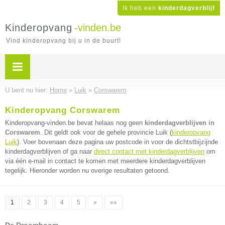
Ik heb een
kinderdagverblijf
Kinderopvang
-vinden.be
Vind kinderopvang bij u in de buurt!
U bent nu hier:
Home
»
Luik
»
Corswarem
Kinderopvang Corswarem
Kinderopvang-vinden.be bevat helaas nog geen
kinderdagverblijven in
Corswarem
. Dit geldt ook voor de gehele provincie Luik (
kinderopvang
Luik
). Voer bovenaan deze pagina uw postcode in voor de dichtstbijzijnde
kinderdagverblijven of ga naar
direct contact met kinderdagverblijven
om
via één e-mail in contact te komen met meerdere kinderdagverblijven
tegelijk. Hieronder worden nu overige resultaten getoond.
1
2
3
4
5
»
»»