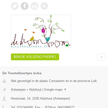
BEKIJK VOLLEDIG PROFIEL
De Troetelbeertjes bvba
Niet gevestigd in de plaats Corswarem en in de provincie Luik.
Antwerpen
»
Hulshout
|
Google maps
▼
Hooistraat, 14
,
2235
Hulshout
(
Antwerpen
)
Tel:
015/344580
, Fax:
-
, BTW-nr:
0641899577