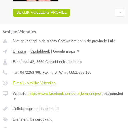
BEKIJK VOLLEDIG PROFIEL
Vrolijke Vriendjes
Niet gevestigd in de plaats Corswarem en in de provincie Luik.
Limburg
»
Opglabbeek
|
Google maps
▼
Bosstraat 42
,
3660
Opglabbeek
(
Limburg
)
Tel:
0472253798
, Fax:
-
, BTW-nr:
0651.553.156
E-mail › Vrolijke Vriendjes
Website:
https://www.facebook.com/vrolijkevriendjes/
|
Screenshot
▼
Zelfstandige onthaalmoeder
Diensten: Kinderopvang