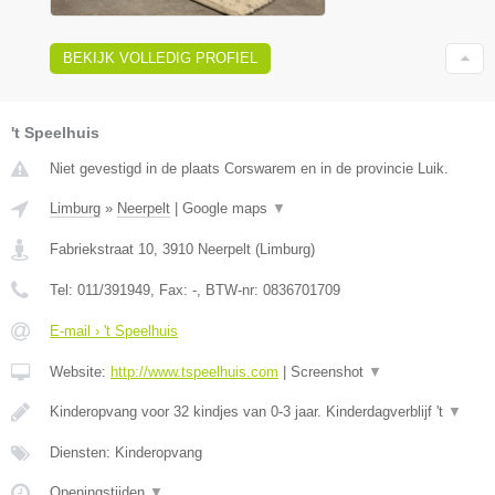
BEKIJK VOLLEDIG PROFIEL
't Speelhuis
Niet gevestigd in de plaats Corswarem en in de provincie Luik.
Limburg
»
Neerpelt
|
Google maps
▼
Fabriekstraat 10
,
3910
Neerpelt
(
Limburg
)
Tel:
011/391949
, Fax:
-
, BTW-nr:
0836701709
E-mail › 't Speelhuis
Website:
http://www.tspeelhuis.com
|
Screenshot
▼
Kinderopvang voor 32 kindjes van 0-3 jaar. Kinderdagverblijf 't
▼
Diensten: Kinderopvang
Openingstijden
▼