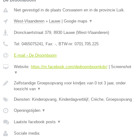
De Droomboom
Niet gevestigd in de plaats Corswarem en in de provincie Luik.
West-Vlaanderen
»
Lauwe
|
Google maps
▼
Dronckaertstraat 379
,
8930
Lauwe
(
West-Vlaanderen
)
Tel:
0465075241
, Fax:
-
, BTW-nr:
0701.705.225
E-mail › De Droomboom
Website:
https://m.facebook.com/dedroomboomkdv/
|
Screenshot
▼
Zelfstandige Groepsopvang voor kindjes van 0 tot 3 jaar, onder
toezicht van
▼
Diensten: Kinderopvang, Kinderdagverblijf, Crèche, Groepsopvang
Openingstijden
▼
Laatste facebook posts
▼
Sociale media: