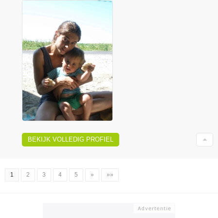
BEKIJK VOLLEDIG PROFIEL
1
2
3
4
5
»
»»