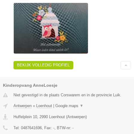
BEKIJK VOLLEDIG PROFIEL
Kinderopvang AnneLoesje
Niet gevestigd in de plaats Corswarem en in de provincie Luik.
Antwerpen
»
Loenhout
|
Google maps
▼
Huffelplein 10
,
2990
Loenhout
(
Antwerpen
)
Tel:
0487641696
, Fax:
-
, BTW-nr:
-