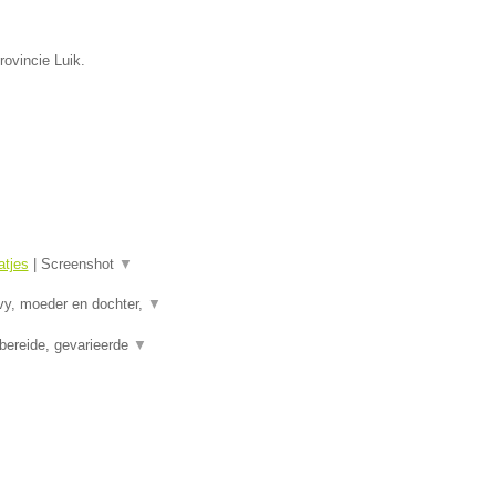
rovincie Luik.
tjes
|
Screenshot
▼
vy, moeder en dochter,
▼
bereide, gevarieerde
▼