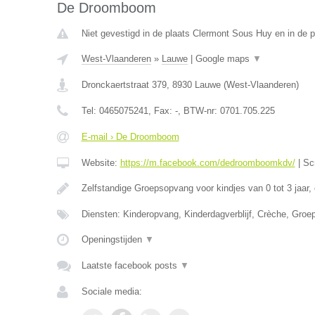
De Droomboom
Niet gevestigd in de plaats Clermont Sous Huy en in de p
West-Vlaanderen
»
Lauwe
|
Google maps
▼
Dronckaertstraat 379
,
8930
Lauwe
(
West-Vlaanderen
)
Tel:
0465075241
, Fax:
-
, BTW-nr:
0701.705.225
E-mail › De Droomboom
Website:
https://m.facebook.com/dedroomboomkdv/
|
Sc
Zelfstandige Groepsopvang voor kindjes van 0 tot 3 jaar,
Diensten: Kinderopvang, Kinderdagverblijf, Crèche, Gro
Openingstijden
▼
Laatste facebook posts
▼
Sociale media: