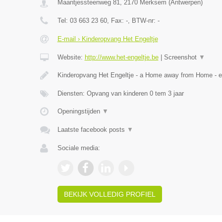
Maantjessteenweg 81
,
2170
Merksem
(
Antwerpen
)
Tel:
03 663 23 60
, Fax:
-
, BTW-nr:
-
E-mail › Kinderopvang Het Engeltje
Website:
http://www.het-engeltje.be
|
Screenshot
▼
Kinderopvang Het Engeltje - a Home away from Home - 
Diensten: Opvang van kinderen 0 tem 3 jaar
Openingstijden
▼
Laatste facebook posts
▼
Sociale media:
BEKIJK VOLLEDIG PROFIEL