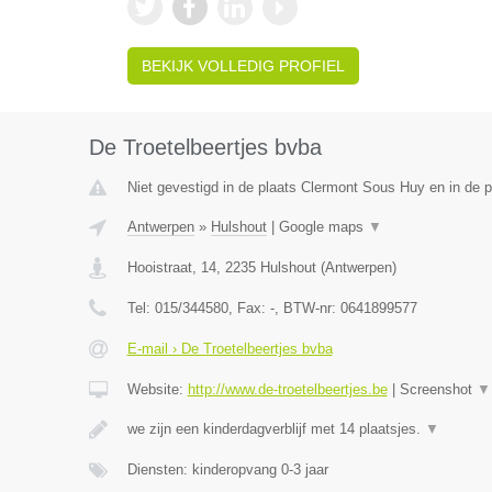
BEKIJK VOLLEDIG PROFIEL
De Troetelbeertjes bvba
Niet gevestigd in de plaats Clermont Sous Huy en in de p
Antwerpen
»
Hulshout
|
Google maps
▼
Hooistraat, 14
,
2235
Hulshout
(
Antwerpen
)
Tel:
015/344580
, Fax:
-
, BTW-nr:
0641899577
E-mail › De Troetelbeertjes bvba
Website:
http://www.de-troetelbeertjes.be
|
Screenshot
▼
we zijn een kinderdagverblijf met 14 plaatsjes.
▼
Diensten: kinderopvang 0-3 jaar