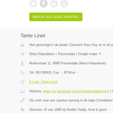
BEKIJK VOLLEDIG PROFIEL
Tante Linet
Niet gevestigd in de plaats Clermont Sous Huy en in de p
West-Vlaanderen
»
Passendale
|
Google maps
▼
Molenstraat 11
,
8980
Passendale
(
West-Vlaanderen
)
Tel:
051780925
, Fax:
-
, BTW-nr:
-
E-mail › Tante Linet
Website:
https://m.facebook.com/OnthaalmoederLinet/
|
Op zoek naar een speelse opvang in de regio Zonnebeke?
Diensten: Al van 1999 bij Reddie Teddy, Kind & gezin