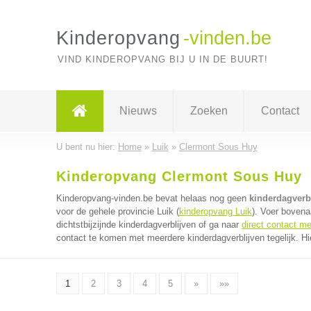
Kinderopvang
-vinden.be
VIND KINDEROPVANG BIJ U IN DE BUURT!
Nieuws
Zoeken
Contact
U bent nu hier:
Home
»
Luik
»
Clermont Sous Huy
Kinderopvang Clermont Sous Huy
Kinderopvang-vinden.be bevat helaas nog geen
kinderdagverb
voor de gehele provincie Luik (
kinderopvang Luik
). Voer bovena
dichtstbijzijnde kinderdagverblijven of ga naar
direct contact me
contact te komen met meerdere kinderdagverblijven tegelijk. Hi
1
2
3
4
5
»
»»