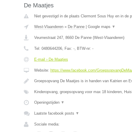
De Maatjes
Niet gevestigd in de plaats Clermont Sous Huy en in de p
West-Vlaanderen
»
De Panne
|
Google maps
▼
Veurnestraat 247
,
8660
De Panne
(
West-Vlaanderen
)
Tel:
0480644206
, Fax:
-
, BTW-nr:
-
E-mail › De Maatjes
Website:
https://www.facebook.com/GroepsopvangDeMaa
Groepsopvang De Maatjes is in handen van Katrien en E
Kinderopvang, groepsopvang voor max 18 kinderen, Huis
Openingstijden
▼
Laatste facebook posts
▼
Sociale media: