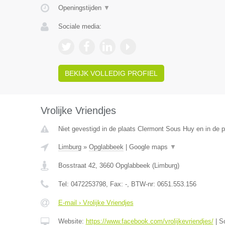
Openingstijden
▼
Sociale media:
BEKIJK VOLLEDIG PROFIEL
Vrolijke Vriendjes
Niet gevestigd in de plaats Clermont Sous Huy en in de p
Limburg
»
Opglabbeek
|
Google maps
▼
Bosstraat 42
,
3660
Opglabbeek
(
Limburg
)
Tel:
0472253798
, Fax:
-
, BTW-nr:
0651.553.156
E-mail › Vrolijke Vriendjes
Website:
https://www.facebook.com/vrolijkevriendjes/
|
S