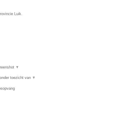
rovincie Luik.
reenshot
▼
 onder toezicht van
▼
epsopvang