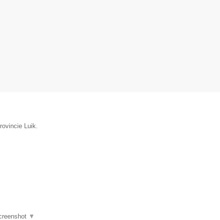
rovincie Luik.
creenshot
▼