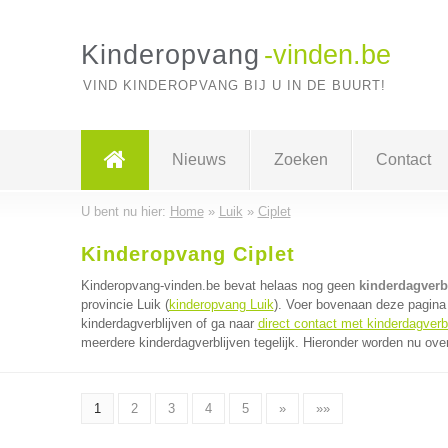
Kinderopvang
-vinden.be
VIND KINDEROPVANG BIJ U IN DE BUURT!
Nieuws
Zoeken
Contact
U bent nu hier:
Home
»
Luik
»
Ciplet
Kinderopvang Ciplet
Kinderopvang-vinden.be bevat helaas nog geen
kinderdagverbl
provincie Luik (
kinderopvang Luik
). Voer bovenaan deze pagina 
kinderdagverblijven of ga naar
direct contact met kinderdagverb
meerdere kinderdagverblijven tegelijk. Hieronder worden nu over
1
2
3
4
5
»
»»