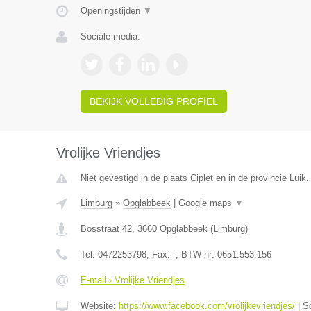
Openingstijden
▼
Sociale media:
BEKIJK VOLLEDIG PROFIEL
Vrolijke Vriendjes
Niet gevestigd in de plaats Ciplet en in de provincie Luik.
Limburg
»
Opglabbeek
|
Google maps
▼
Bosstraat 42
,
3660
Opglabbeek
(
Limburg
)
Tel:
0472253798
, Fax:
-
, BTW-nr:
0651.553.156
E-mail › Vrolijke Vriendjes
Website:
https://www.facebook.com/vrolijkevriendjes/
|
S