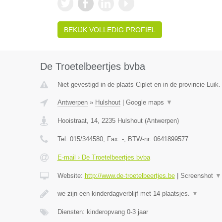
BEKIJK VOLLEDIG PROFIEL
De Troetelbeertjes bvba
Niet gevestigd in de plaats Ciplet en in de provincie Luik.
Antwerpen
»
Hulshout
|
Google maps
▼
Hooistraat, 14
,
2235
Hulshout
(
Antwerpen
)
Tel:
015/344580
, Fax:
-
, BTW-nr:
0641899577
E-mail › De Troetelbeertjes bvba
Website:
http://www.de-troetelbeertjes.be
|
Screenshot
▼
we zijn een kinderdagverblijf met 14 plaatsjes.
▼
Diensten: kinderopvang 0-3 jaar