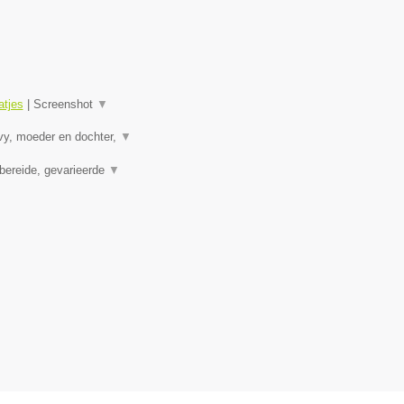
tjes
|
Screenshot
▼
vy, moeder en dochter,
▼
bereide, gevarieerde
▼