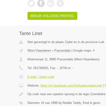
BEKIJK VOLLEDIG PROFIEL
Tante Linet
Niet gevestigd in de plaats Ciplet en in de provincie Luik.
West-Vlaanderen
»
Passendale
|
Google maps
▼
Molenstraat 11
,
8980
Passendale
(
West-Vlaanderen
)
Tel:
051780925
, Fax:
-
, BTW-nr:
-
E-mail › Tante Linet
Website:
https://m.facebook.com/OnthaalmoederLinet/
|
Op zoek naar een speelse opvang in de regio Zonnebeke?
Diensten: Al van 1999 bij Reddie Teddy, Kind & gezin