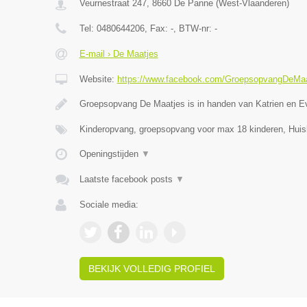
Veurnestraat 247
,
8660
De Panne
(
West-Vlaanderen
)
Tel:
0480644206
, Fax:
-
, BTW-nr:
-
E-mail › De Maatjes
Website:
https://www.facebook.com/GroepsopvangDeMaa
Groepsopvang De Maatjes is in handen van Katrien en E
Kinderopvang, groepsopvang voor max 18 kinderen, Huis
Openingstijden
▼
Laatste facebook posts
▼
Sociale media:
BEKIJK VOLLEDIG PROFIEL