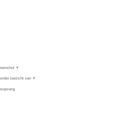
reenshot
▼
 onder toezicht van
▼
epsopvang