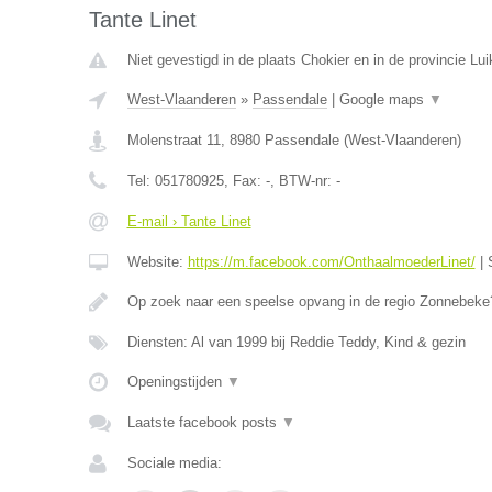
Tante Linet
Niet gevestigd in de plaats Chokier en in de provincie Lui
West-Vlaanderen
»
Passendale
|
Google maps
▼
Molenstraat 11
,
8980
Passendale
(
West-Vlaanderen
)
Tel:
051780925
, Fax:
-
, BTW-nr:
-
E-mail › Tante Linet
Website:
https://m.facebook.com/OnthaalmoederLinet/
|
Op zoek naar een speelse opvang in de regio Zonnebeke?
Diensten: Al van 1999 bij Reddie Teddy, Kind & gezin
Openingstijden
▼
Laatste facebook posts
▼
Sociale media: