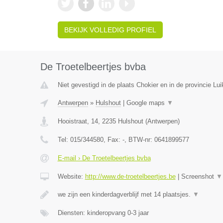
BEKIJK VOLLEDIG PROFIEL
De Troetelbeertjes bvba
Niet gevestigd in de plaats Chokier en in de provincie Lui
Antwerpen
»
Hulshout
|
Google maps
▼
Hooistraat, 14
,
2235
Hulshout
(
Antwerpen
)
Tel:
015/344580
, Fax:
-
, BTW-nr:
0641899577
E-mail › De Troetelbeertjes bvba
Website:
http://www.de-troetelbeertjes.be
|
Screenshot
▼
we zijn een kinderdagverblijf met 14 plaatsjes.
▼
Diensten: kinderopvang 0-3 jaar