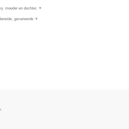
vy, moeder en dochter,
▼
bereide, gevarieerde
▼
k.