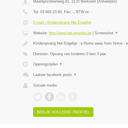
Maantjessteenweg 81
,
2170
Merksem
(
Antwerpen
)
Tel:
03 663 23 60
, Fax:
-
, BTW-nr:
-
E-mail › Kinderopvang Het Engeltje
Website:
http://www.het-engeltje.be
|
Screenshot
▼
Kinderopvang Het Engeltje - a Home away from Home - 
Diensten: Opvang van kinderen 0 tem 3 jaar
Openingstijden
▼
Laatste facebook posts
▼
Sociale media:
BEKIJK VOLLEDIG PROFIEL