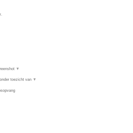
k.
reenshot
▼
 onder toezicht van
▼
epsopvang