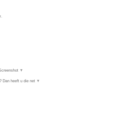
k.
Screenshot
▼
 Dan heeft u die net
▼