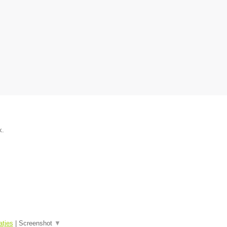
k.
tjes
|
Screenshot
▼