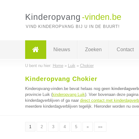
Kinderopvang
-vinden.be
VIND KINDEROPVANG BIJ U IN DE BUURT!
Nieuws
Zoeken
Contact
U bent nu hier:
Home
»
Luik
»
Chokier
Kinderopvang Chokier
Kinderopvang-vinden.be bevat helaas nog geen
kinderdagverbl
provincie Luik (
kinderopvang Luik
). Voer bovenaan deze pagina 
kinderdagverblijven of ga naar
direct contact met kinderdagverb
meerdere kinderdagverblijven tegelijk. Hieronder worden nu over
1
2
3
4
5
»
»»