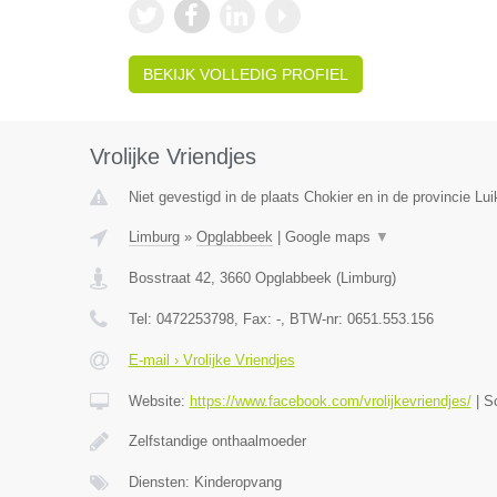
BEKIJK VOLLEDIG PROFIEL
Vrolijke Vriendjes
Niet gevestigd in de plaats Chokier en in de provincie Lui
Limburg
»
Opglabbeek
|
Google maps
▼
Bosstraat 42
,
3660
Opglabbeek
(
Limburg
)
Tel:
0472253798
, Fax:
-
, BTW-nr:
0651.553.156
E-mail › Vrolijke Vriendjes
Website:
https://www.facebook.com/vrolijkevriendjes/
|
S
Zelfstandige onthaalmoeder
Diensten: Kinderopvang