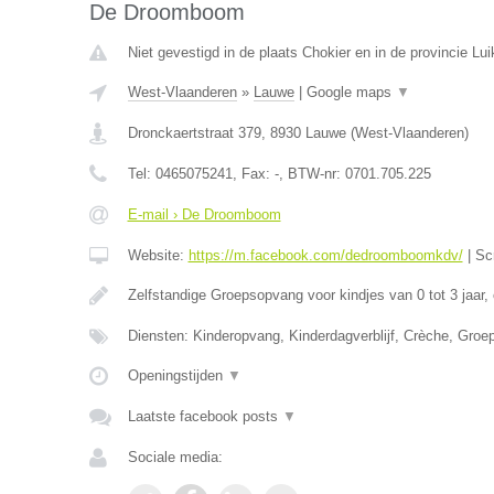
De Droomboom
Niet gevestigd in de plaats Chokier en in de provincie Lui
West-Vlaanderen
»
Lauwe
|
Google maps
▼
Dronckaertstraat 379
,
8930
Lauwe
(
West-Vlaanderen
)
Tel:
0465075241
, Fax:
-
, BTW-nr:
0701.705.225
E-mail › De Droomboom
Website:
https://m.facebook.com/dedroomboomkdv/
|
Sc
Zelfstandige Groepsopvang voor kindjes van 0 tot 3 jaar,
Diensten: Kinderopvang, Kinderdagverblijf, Crèche, Gro
Openingstijden
▼
Laatste facebook posts
▼
Sociale media: