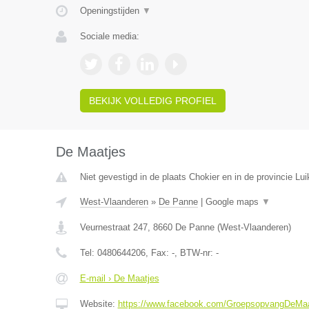
Openingstijden
▼
Sociale media:
BEKIJK VOLLEDIG PROFIEL
De Maatjes
Niet gevestigd in de plaats Chokier en in de provincie Lui
West-Vlaanderen
»
De Panne
|
Google maps
▼
Veurnestraat 247
,
8660
De Panne
(
West-Vlaanderen
)
Tel:
0480644206
, Fax:
-
, BTW-nr:
-
E-mail › De Maatjes
Website:
https://www.facebook.com/GroepsopvangDeMaa