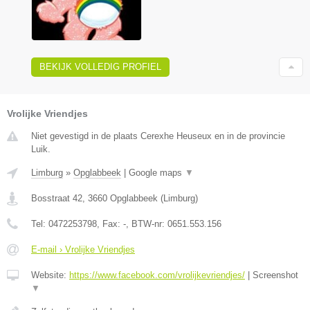
BEKIJK VOLLEDIG PROFIEL
Vrolijke Vriendjes
Niet gevestigd in de plaats Cerexhe Heuseux en in de provincie
Luik.
Limburg
»
Opglabbeek
|
Google maps
▼
Bosstraat 42
,
3660
Opglabbeek
(
Limburg
)
Tel:
0472253798
, Fax:
-
, BTW-nr:
0651.553.156
E-mail › Vrolijke Vriendjes
Website:
https://www.facebook.com/vrolijkevriendjes/
|
Screenshot
▼