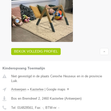
BEKIJK VOLLEDIG PROFIEL
Kinderopvang Toermalijn
Niet gevestigd in de plaats Cerexhe Heuseux en in de provincie
Luik.
Antwerpen
»
Kasterlee
|
Google maps
▼
Bos en Bremdreef 2
,
2460
Kasterlee
(
Antwerpen
)
Tel:
014828561
, Fax:
-
, BTW-nr:
-