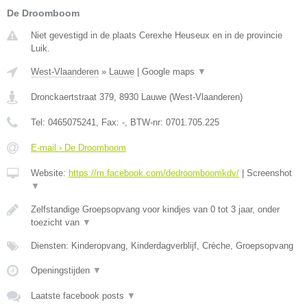
De Droomboom
Niet gevestigd in de plaats Cerexhe Heuseux en in de provincie
Luik.
West-Vlaanderen
»
Lauwe
|
Google maps
▼
Dronckaertstraat 379
,
8930
Lauwe
(
West-Vlaanderen
)
Tel:
0465075241
, Fax:
-
, BTW-nr:
0701.705.225
E-mail › De Droomboom
Website:
https://m.facebook.com/dedroomboomkdv/
|
Screenshot
▼
Zelfstandige Groepsopvang voor kindjes van 0 tot 3 jaar, onder
toezicht van
▼
Diensten: Kinderopvang, Kinderdagverblijf, Crèche, Groepsopvang
Openingstijden
▼
Laatste facebook posts
▼