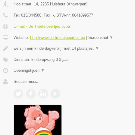
Hooistraat, 14
,
2235
Hulshout
(
Antwerpen
)
Tel:
015/344580
, Fax:
-
, BTW-nr:
0641899577
E-mail › De Troetelbeertjes bvba
Website:
http://www.de-troetelbeertjes.be
|
Screenshot
▼
we zijn een kinderdagverblijf met 14 plaatsjes.
▼
Diensten: kinderopvang 0-3 jaar
Openingstijden
▼
Sociale media: