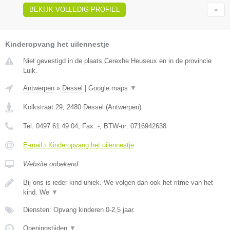
BEKIJK VOLLEDIG PROFIEL
Kinderopvang het uilennestje
Niet gevestigd in de plaats Cerexhe Heuseux en in de provincie
Luik.
Antwerpen
»
Dessel
|
Google maps
▼
Kolkstraat 29
,
2480
Dessel
(
Antwerpen
)
Tel:
0497 61 49 04
, Fax:
-
, BTW-nr:
0716942638
E-mail › Kinderopvang het uilennestje
Website onbekend
Bij ons is ieder kind uniek. We volgen dan ook het ritme van het
kind. We
▼
Diensten: Opvang kinderen 0-2,5 jaar.
Openingstijden
▼