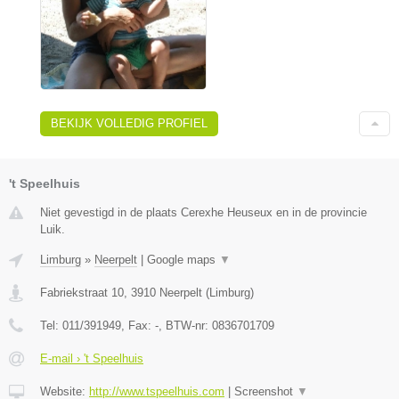
BEKIJK VOLLEDIG PROFIEL
't Speelhuis
Niet gevestigd in de plaats Cerexhe Heuseux en in de provincie
Luik.
Limburg
»
Neerpelt
|
Google maps
▼
Fabriekstraat 10
,
3910
Neerpelt
(
Limburg
)
Tel:
011/391949
, Fax:
-
, BTW-nr:
0836701709
E-mail › 't Speelhuis
Website:
http://www.tspeelhuis.com
|
Screenshot
▼