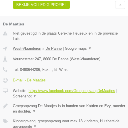
BEKIJK VOLLEDIG PROFIEL
De Maatjes
Niet gevestigd in de plaats Cerexhe Heuseux en in de provincie
Luik.
West-Vlaanderen
»
De Panne
|
Google maps
▼
Veurnestraat 247
,
8660
De Panne
(
West-Vlaanderen
)
Tel:
0480644206
, Fax:
-
, BTW-nr:
-
E-mail › De Maatjes
Website:
https://www.facebook.com/GroepsopvangDeMaatjes
|
Screenshot
▼
Groepsopvang De Maatjes is in handen van Katrien en Evy, moeder
en dochter,
▼
Kinderopvang, groepsopvang voor max 18 kinderen, Huisbereide,
gevarieerde
▼