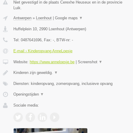
Niet gevestigd in de plaats Cerexhe Heuseux en in de provincie
Luik.
Antwerpen
»
Loenhout
|
Google maps
▼
Huffelplein 10
,
2990
Loenhout
(
Antwerpen
)
Tel:
0487641696
, Fax:
-
, BTW-nr:
-
E-mail › Kinderopvang AnneLoesje
Website:
https://www.anneloesje.be
|
Screenshot
▼
Kinderen zijn geweldig.
▼
Diensten: kinderopvang, zomeropvang, inclusieve opvang
Openingstijden
▼
Sociale media: