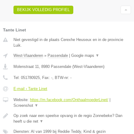
BEKIJK VOLLEDIG PROFIEL
Tante Linet
Niet gevestigd in de plaats Cerexhe Heuseux en in de provincie
Luik.
West-Vlaanderen
»
Passendale
|
Google maps
▼
Molenstraat 11
,
8980
Passendale
(
West-Vlaanderen
)
Tel:
051780925
, Fax:
-
, BTW-nr:
-
E-mail › Tante Linet
Website:
https://m.facebook.com/OnthaalmoederLinet/
|
Screenshot
▼
Op zoek naar een speelse opvang in de regio Zonnebeke? Dan
heeft u die net
▼
Diensten: Al van 1999 bij Reddie Teddy, Kind & gezin