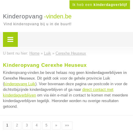
Ik heb een
kinderdagverblijf
Kinderopvang
-vinden.be
Vind kinderopvang bij u in de buurt!
U bent nu hier:
Home
»
Luik
»
Cerexhe Heuseux
Kinderopvang Cerexhe Heuseux
Kinderopvang-vinden.be bevat helaas nog geen
kinderdagverblijven in
Cerexhe Heuseux
. Dit geldt ook voor de gehele provincie Luik
(
kinderopvang Luik
). Voer bovenaan deze pagina uw postcode in voor de
dichtstbijzijnde kinderdagverblijven of ga naar
direct contact met
kinderdagverblijven
om via één e-mail in contact te komen met meerdere
kinderdagverblijven tegelijk. Hieronder worden nu overige resultaten
getoond.
1
2
3
4
5
»
»»