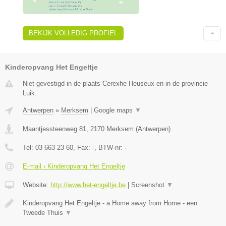
BEKIJK VOLLEDIG PROFIEL
Kinderopvang Het Engeltje
Niet gevestigd in de plaats Cerexhe Heuseux en in de provincie
Luik.
Antwerpen
»
Merksem
|
Google maps
▼
Maantjessteenweg 81
,
2170
Merksem
(
Antwerpen
)
Tel:
03 663 23 60
, Fax:
-
, BTW-nr:
-
E-mail › Kinderopvang Het Engeltje
Website:
http://www.het-engeltje.be
|
Screenshot
▼
Kinderopvang Het Engeltje - a Home away from Home - een
Tweede Thuis
▼