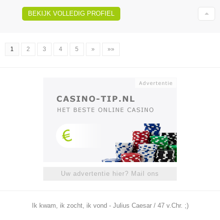
BEKIJK VOLLEDIG PROFIEL
1
2
3
4
5
»
»»
Uw advertentie hier? Mail ons
Ik kwam, ik zocht, ik vond - Julius Caesar / 47 v.Chr. ;)