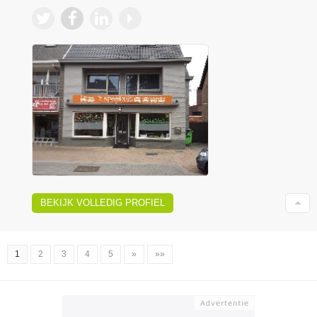
BEKIJK VOLLEDIG PROFIEL
1
2
3
4
5
»
»»