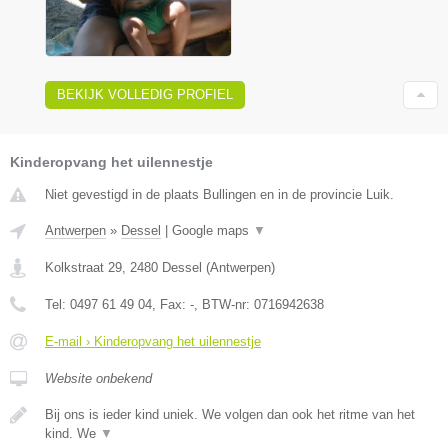
BEKIJK VOLLEDIG PROFIEL
Kinderopvang het uilennestje
Niet gevestigd in de plaats Bullingen en in de provincie Luik.
Antwerpen
»
Dessel
|
Google maps
▼
Kolkstraat 29
,
2480
Dessel
(
Antwerpen
)
Tel:
0497 61 49 04
, Fax:
-
, BTW-nr:
0716942638
E-mail › Kinderopvang het uilennestje
Website onbekend
Bij ons is ieder kind uniek. We volgen dan ook het ritme van het
kind. We
▼