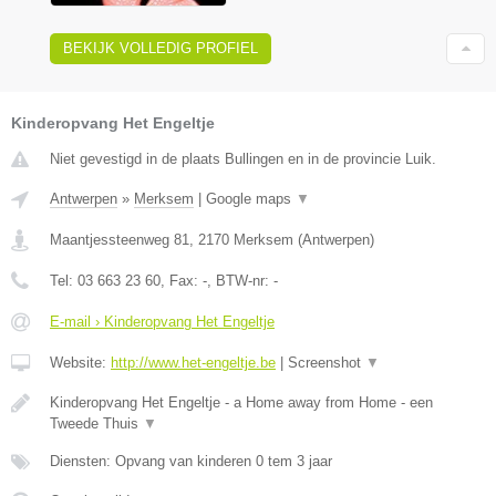
BEKIJK VOLLEDIG PROFIEL
Kinderopvang Het Engeltje
Niet gevestigd in de plaats Bullingen en in de provincie Luik.
Antwerpen
»
Merksem
|
Google maps
▼
Maantjessteenweg 81
,
2170
Merksem
(
Antwerpen
)
Tel:
03 663 23 60
, Fax:
-
, BTW-nr:
-
E-mail › Kinderopvang Het Engeltje
Website:
http://www.het-engeltje.be
|
Screenshot
▼
Kinderopvang Het Engeltje - a Home away from Home - een
Tweede Thuis
▼
Diensten: Opvang van kinderen 0 tem 3 jaar