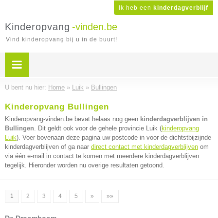
Ik heb een
kinderdagverblijf
Kinderopvang
-vinden.be
Vind kinderopvang bij u in de buurt!
U bent nu hier:
Home
»
Luik
»
Bullingen
Kinderopvang Bullingen
Kinderopvang-vinden.be bevat helaas nog geen
kinderdagverblijven in
Bullingen
. Dit geldt ook voor de gehele provincie Luik (
kinderopvang
Luik
). Voer bovenaan deze pagina uw postcode in voor de dichtstbijzijnde
kinderdagverblijven of ga naar
direct contact met kinderdagverblijven
om
via één e-mail in contact te komen met meerdere kinderdagverblijven
tegelijk. Hieronder worden nu overige resultaten getoond.
1
2
3
4
5
»
»»