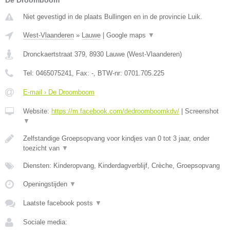
De Droomboom
Niet gevestigd in de plaats Bullingen en in de provincie Luik.
West-Vlaanderen
»
Lauwe
|
Google maps
▼
Dronckaertstraat 379
,
8930
Lauwe
(
West-Vlaanderen
)
Tel:
0465075241
, Fax:
-
, BTW-nr:
0701.705.225
E-mail › De Droomboom
Website:
https://m.facebook.com/dedroomboomkdv/
|
Screenshot
▼
Zelfstandige Groepsopvang voor kindjes van 0 tot 3 jaar, onder
toezicht van
▼
Diensten: Kinderopvang, Kinderdagverblijf, Crèche, Groepsopvang
Openingstijden
▼
Laatste facebook posts
▼
Sociale media: