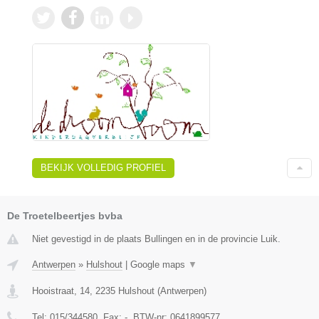
BEKIJK VOLLEDIG PROFIEL
De Troetelbeertjes bvba
Niet gevestigd in de plaats Bullingen en in de provincie Luik.
Antwerpen
»
Hulshout
|
Google maps
▼
Hooistraat, 14
,
2235
Hulshout
(
Antwerpen
)
Tel:
015/344580
, Fax:
-
, BTW-nr:
0641899577