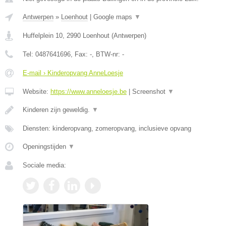
Antwerpen
»
Loenhout
|
Google maps
▼
Huffelplein 10
,
2990
Loenhout
(
Antwerpen
)
Tel:
0487641696
, Fax:
-
, BTW-nr:
-
E-mail › Kinderopvang AnneLoesje
Website:
https://www.anneloesje.be
|
Screenshot
▼
Kinderen zijn geweldig.
▼
Diensten: kinderopvang, zomeropvang, inclusieve opvang
Openingstijden
▼
Sociale media: