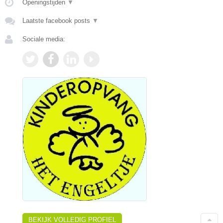
Openingstijden
▼
Laatste facebook posts
▼
Sociale media:
BEKIJK VOLLEDIG PROFIEL