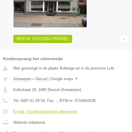
BEKIJK VOLLEDIG PROFIEL
Kinderopvang het uilennestje
Niet gevestigd in de plaats Bullange en in de provincie Luik.
Antwerpen
»
Dessel
|
Google maps
▼
Kolkstraat 29
,
2480
Dessel
(
Antwerpen
)
Tel:
0497 61 49 04
, Fax:
-
, BTW-nr:
0716942638
E-mail › Kinderopvang het uilennestje
Website onbekend