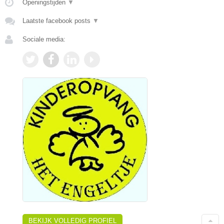
Openingstijden
▼
Laatste facebook posts
▼
Sociale media:
BEKIJK VOLLEDIG PROFIEL