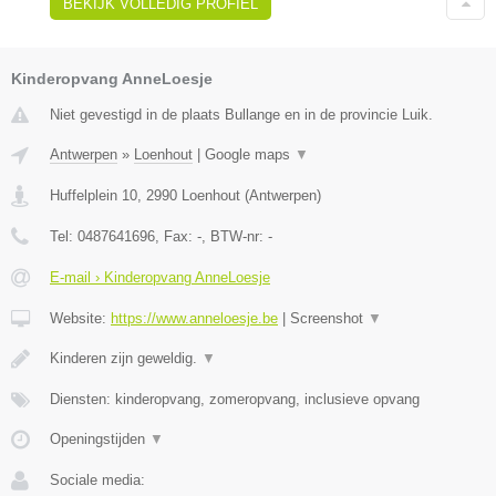
BEKIJK VOLLEDIG PROFIEL
Kinderopvang AnneLoesje
Niet gevestigd in de plaats Bullange en in de provincie Luik.
Antwerpen
»
Loenhout
|
Google maps
▼
Huffelplein 10
,
2990
Loenhout
(
Antwerpen
)
Tel:
0487641696
, Fax:
-
, BTW-nr:
-
E-mail › Kinderopvang AnneLoesje
Website:
https://www.anneloesje.be
|
Screenshot
▼
Kinderen zijn geweldig.
▼
Diensten: kinderopvang, zomeropvang, inclusieve opvang
Openingstijden
▼
Sociale media: