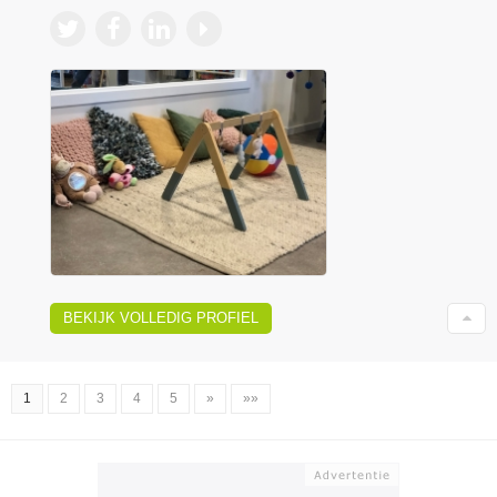
BEKIJK VOLLEDIG PROFIEL
1
2
3
4
5
»
»»