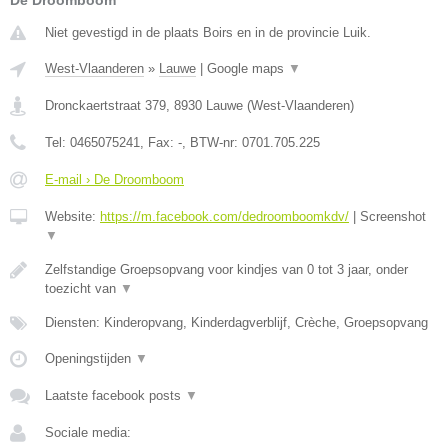
De Droomboom
Niet gevestigd in de plaats Boirs en in de provincie Luik.
West-Vlaanderen
»
Lauwe
|
Google maps
▼
Dronckaertstraat 379
,
8930
Lauwe
(
West-Vlaanderen
)
Tel:
0465075241
, Fax:
-
, BTW-nr:
0701.705.225
E-mail › De Droomboom
Website:
https://m.facebook.com/dedroomboomkdv/
|
Screenshot
▼
Zelfstandige Groepsopvang voor kindjes van 0 tot 3 jaar, onder
toezicht van
▼
Diensten: Kinderopvang, Kinderdagverblijf, Crèche, Groepsopvang
Openingstijden
▼
Laatste facebook posts
▼
Sociale media: