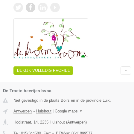
BEKIJK VOLLEDIG PROFIEL
De Troetelbeertjes bvba
Niet gevestigd in de plaats Boirs en in de provincie Luik.
Antwerpen
»
Hulshout
|
Google maps
▼
Hooistraat, 14
,
2235
Hulshout
(
Antwerpen
)
Tel:
015/344580
, Fax:
-
, BTW-nr:
0641899577