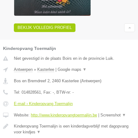
BEKIJK VOLLEDIG PROFIEL
Kinderopvang Toermalijn
Niet gevestigd in de plaats Boirs en in de provincie Luik.
Antwerpen
»
Kasterlee
|
Google maps
▼
Bos en Bremdreef 2
,
2460
Kasterlee
(
Antwerpen
)
Tel:
014828561
, Fax:
-
, BTW-nr:
-
E-mail › Kinderopvang Toermalijn
Website:
http://www.kinderopvangtoermalijn.be
|
Screenshot
▼
Kinderopvang Toermalijn is een kinderdagverblijf met dagopvang
voor kindjes
▼