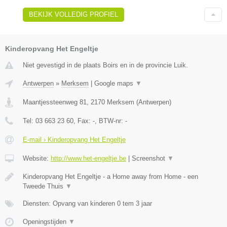
BEKIJK VOLLEDIG PROFIEL
Kinderopvang Het Engeltje
Niet gevestigd in de plaats Boirs en in de provincie Luik.
Antwerpen
»
Merksem
|
Google maps
▼
Maantjessteenweg 81
,
2170
Merksem
(
Antwerpen
)
Tel:
03 663 23 60
, Fax:
-
, BTW-nr:
-
E-mail › Kinderopvang Het Engeltje
Website:
http://www.het-engeltje.be
|
Screenshot
▼
Kinderopvang Het Engeltje - a Home away from Home - een
Tweede Thuis
▼
Diensten: Opvang van kinderen 0 tem 3 jaar
Openingstijden
▼