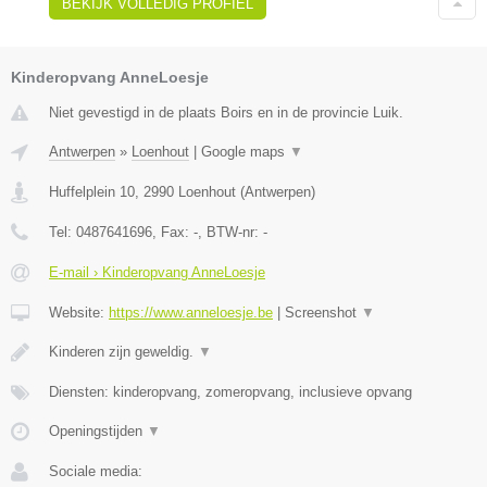
BEKIJK VOLLEDIG PROFIEL
Kinderopvang AnneLoesje
Niet gevestigd in de plaats Boirs en in de provincie Luik.
Antwerpen
»
Loenhout
|
Google maps
▼
Huffelplein 10
,
2990
Loenhout
(
Antwerpen
)
Tel:
0487641696
, Fax:
-
, BTW-nr:
-
E-mail › Kinderopvang AnneLoesje
Website:
https://www.anneloesje.be
|
Screenshot
▼
Kinderen zijn geweldig.
▼
Diensten: kinderopvang, zomeropvang, inclusieve opvang
Openingstijden
▼
Sociale media: