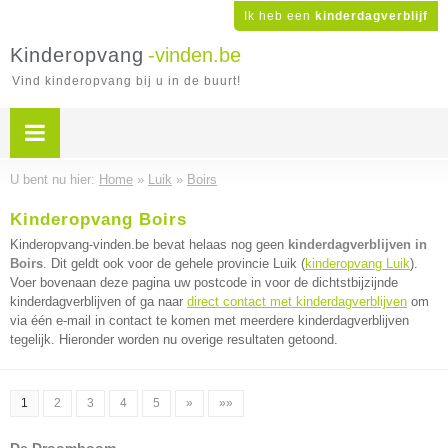
Ik heb een
kinderdagverblijf
Kinderopvang
-vinden.be
Vind kinderopvang bij u in de buurt!
U bent nu hier:
Home
»
Luik
»
Boirs
Kinderopvang Boirs
Kinderopvang-vinden.be bevat helaas nog geen
kinderdagverblijven in
Boirs
. Dit geldt ook voor de gehele provincie Luik (
kinderopvang Luik
).
Voer bovenaan deze pagina uw postcode in voor de dichtstbijzijnde
kinderdagverblijven of ga naar
direct contact met kinderdagverblijven
om
via één e-mail in contact te komen met meerdere kinderdagverblijven
tegelijk. Hieronder worden nu overige resultaten getoond.
1
2
3
4
5
»
»»