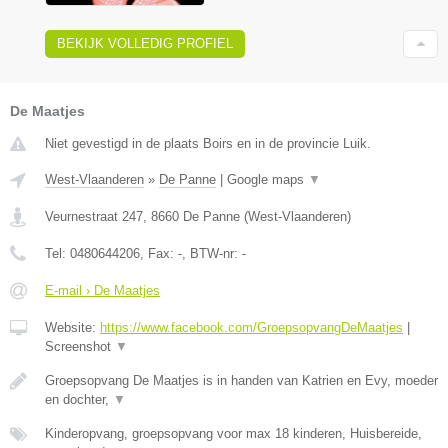
BEKIJK VOLLEDIG PROFIEL
De Maatjes
Niet gevestigd in de plaats Boirs en in de provincie Luik.
West-Vlaanderen
»
De Panne
|
Google maps
▼
Veurnestraat 247
,
8660
De Panne
(
West-Vlaanderen
)
Tel:
0480644206
, Fax:
-
, BTW-nr:
-
E-mail › De Maatjes
Website:
https://www.facebook.com/GroepsopvangDeMaatjes
|
Screenshot
▼
Groepsopvang De Maatjes is in handen van Katrien en Evy, moeder
en dochter,
▼
Kinderopvang, groepsopvang voor max 18 kinderen, Huisbereide,