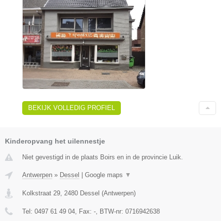
BEKIJK VOLLEDIG PROFIEL
Kinderopvang het uilennestje
Niet gevestigd in de plaats Boirs en in de provincie Luik.
Antwerpen
»
Dessel
|
Google maps
▼
Kolkstraat 29
,
2480
Dessel
(
Antwerpen
)
Tel:
0497 61 49 04
, Fax:
-
, BTW-nr:
0716942638