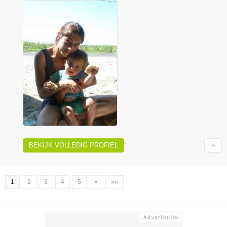
BEKIJK VOLLEDIG PROFIEL
1
2
3
4
5
»
»»