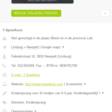
BEKIJK VOLLEDIG PROFIEL
't Speelhuis
Niet gevestigd in de plaats Bleret en in de provincie Luik.
Limburg
»
Neerpelt
|
Google maps
▼
Fabriekstraat 10
,
3910
Neerpelt
(
Limburg
)
Tel:
011/391949
, Fax:
-
, BTW-nr:
0836701709
E-mail › 't Speelhuis
Website:
http://www.tspeelhuis.com
|
Screenshot
▼
Kinderopvang voor 32 kindjes van 0-3 jaar. Kinderdagverblijf 't
▼
Diensten: Kinderopvang
Openingstijden
▼