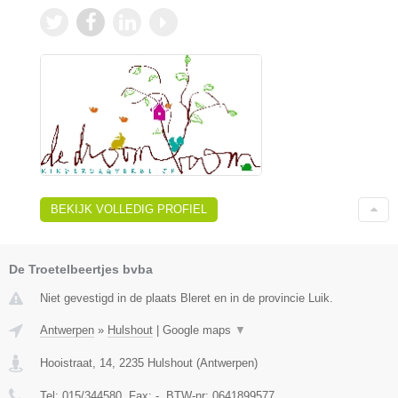
BEKIJK VOLLEDIG PROFIEL
De Troetelbeertjes bvba
Niet gevestigd in de plaats Bleret en in de provincie Luik.
Antwerpen
»
Hulshout
|
Google maps
▼
Hooistraat, 14
,
2235
Hulshout
(
Antwerpen
)
Tel:
015/344580
, Fax:
-
, BTW-nr:
0641899577