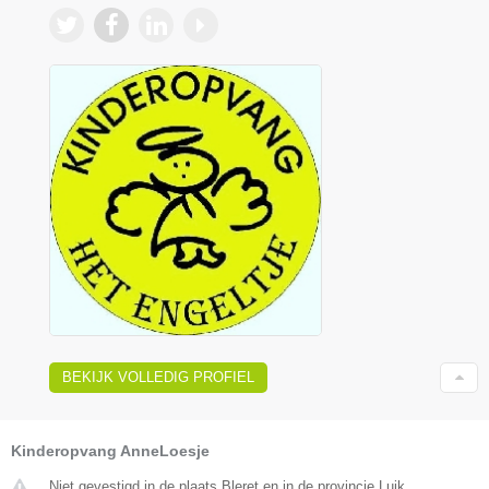
BEKIJK VOLLEDIG PROFIEL
Kinderopvang AnneLoesje
Niet gevestigd in de plaats Bleret en in de provincie Luik.