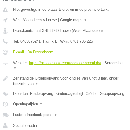
De Droomboom
Niet gevestigd in de plaats Bleret en in de provincie Luik.
West-Vlaanderen
»
Lauwe
|
Google maps
▼
Dronckaertstraat 379
,
8930
Lauwe
(
West-Vlaanderen
)
Tel:
0465075241
, Fax:
-
, BTW-nr:
0701.705.225
E-mail › De Droomboom
Website:
https://m.facebook.com/dedroomboomkdv/
|
Screenshot
▼
Zelfstandige Groepsopvang voor kindjes van 0 tot 3 jaar, onder
toezicht van
▼
Diensten: Kinderopvang, Kinderdagverblijf, Crèche, Groepsopvang
Openingstijden
▼
Laatste facebook posts
▼
Sociale media: