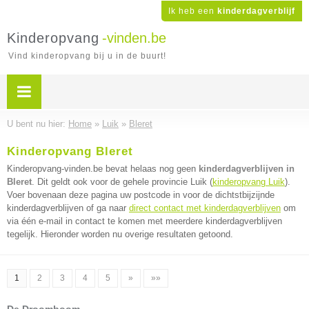
Ik heb een
kinderdagverblijf
Kinderopvang
-vinden.be
Vind kinderopvang bij u in de buurt!
U bent nu hier:
Home
»
Luik
»
Bleret
Kinderopvang Bleret
Kinderopvang-vinden.be bevat helaas nog geen
kinderdagverblijven in
Bleret
. Dit geldt ook voor de gehele provincie Luik (
kinderopvang Luik
).
Voer bovenaan deze pagina uw postcode in voor de dichtstbijzijnde
kinderdagverblijven of ga naar
direct contact met kinderdagverblijven
om
via één e-mail in contact te komen met meerdere kinderdagverblijven
tegelijk. Hieronder worden nu overige resultaten getoond.
1
2
3
4
5
»
»»