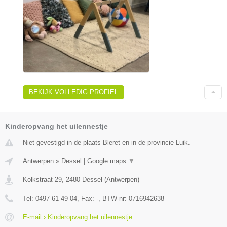
BEKIJK VOLLEDIG PROFIEL
Kinderopvang het uilennestje
Niet gevestigd in de plaats Bleret en in de provincie Luik.
Antwerpen
»
Dessel
|
Google maps
▼
Kolkstraat 29
,
2480
Dessel
(
Antwerpen
)
Tel:
0497 61 49 04
, Fax:
-
, BTW-nr:
0716942638
E-mail › Kinderopvang het uilennestje