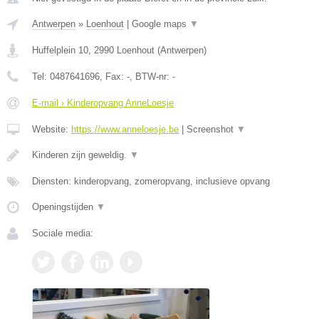
Antwerpen
»
Loenhout
|
Google maps
▼
Huffelplein 10
,
2990
Loenhout
(
Antwerpen
)
Tel:
0487641696
, Fax:
-
, BTW-nr:
-
E-mail › Kinderopvang AnneLoesje
Website:
https://www.anneloesje.be
|
Screenshot
▼
Kinderen zijn geweldig.
▼
Diensten: kinderopvang, zomeropvang, inclusieve opvang
Openingstijden
▼
Sociale media: