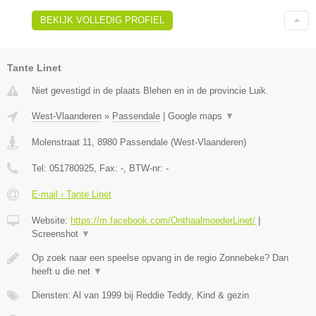
BEKIJK VOLLEDIG PROFIEL
Tante Linet
Niet gevestigd in de plaats Blehen en in de provincie Luik.
West-Vlaanderen
»
Passendale
|
Google maps
▼
Molenstraat 11
,
8980
Passendale
(
West-Vlaanderen
)
Tel:
051780925
, Fax:
-
, BTW-nr:
-
E-mail › Tante Linet
Website:
https://m.facebook.com/OnthaalmoederLinet/
|
Screenshot
▼
Op zoek naar een speelse opvang in de regio Zonnebeke? Dan
heeft u die net
▼
Diensten: Al van 1999 bij Reddie Teddy, Kind & gezin