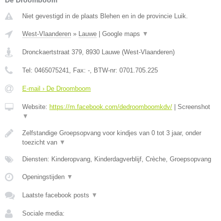
De Droomboom
Niet gevestigd in de plaats Blehen en in de provincie Luik.
West-Vlaanderen
»
Lauwe
|
Google maps
▼
Dronckaertstraat 379
,
8930
Lauwe
(
West-Vlaanderen
)
Tel:
0465075241
, Fax:
-
, BTW-nr:
0701.705.225
E-mail › De Droomboom
Website:
https://m.facebook.com/dedroomboomkdv/
|
Screenshot
▼
Zelfstandige Groepsopvang voor kindjes van 0 tot 3 jaar, onder
toezicht van
▼
Diensten: Kinderopvang, Kinderdagverblijf, Crèche, Groepsopvang
Openingstijden
▼
Laatste facebook posts
▼
Sociale media: