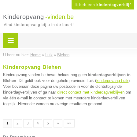
Ik heb een
kinderdagverblijf
Kinderopvang
-vinden.be
Vind kinderopvang bij u in de buurt!
U bent nu hier:
Home
»
Luik
»
Blehen
Kinderopvang Blehen
Kinderopvang-vinden.be bevat helaas nog geen
kinderdagverblijven in
Blehen
. Dit geldt ook voor de gehele provincie Luik (
kinderopvang Luik
).
Voer bovenaan deze pagina uw postcode in voor de dichtstbijzijnde
kinderdagverblijven of ga naar
direct contact met kinderdagverblijven
om
via één e-mail in contact te komen met meerdere kinderdagverblijven
tegelijk. Hieronder worden nu overige resultaten getoond.
1
2
3
4
5
»
»»