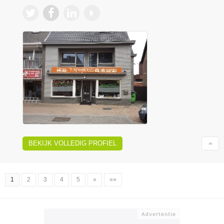
BEKIJK VOLLEDIG PROFIEL
1
2
3
4
5
»
»»