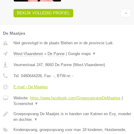
BEKIJK VOLLEDIG PROFIEL
De Maatjes
Niet gevestigd in de plaats Blehen en in de provincie Luik.
West-Vlaanderen
»
De Panne
|
Google maps
▼
Veurnestraat 247
,
8660
De Panne
(
West-Vlaanderen
)
Tel:
0480644206
, Fax:
-
, BTW-nr:
-
E-mail › De Maatjes
Website:
https://www.facebook.com/GroepsopvangDeMaatjes
|
Screenshot
▼
Groepsopvang De Maatjes is in handen van Katrien en Evy, moeder
en dochter,
▼
Kinderopvang, groepsopvang voor max 18 kinderen, Huisbereide,