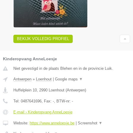
BEKIJK VOLLEDIG PROFIEL
Kinderopvang AnneLoesje
Niet gevestigd in de plaats Blehen en in de provincie Luik.
Antwerpen
»
Loenhout
|
Google maps
▼
Huffelplein 10
,
2990
Loenhout
(
Antwerpen
)
Tel:
0487641696
, Fax:
-
, BTW-nr:
-
E-mail › Kinderopvang AnneLoesje
Website:
https://www.anneloesje.be
|
Screenshot
▼