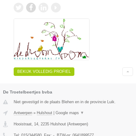
BEKIJK VOLLEDIG PROFIEL
De Troetelbeertjes bvba
Niet gevestigd in de plaats Blehen en in de provincie Luik.
Antwerpen
»
Hulshout
|
Google maps
▼
Hooistraat, 14
,
2235
Hulshout
(
Antwerpen
)
Tel:
015/344580
, Fax:
-
, BTW-nr:
0641899577