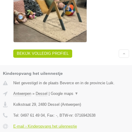
BEKIJK VOLLEDIG PROFIEL
Kinderopvang het uilennestje
Niet gevestigd in de plaats Beverce en in de provincie Luik.
Antwerpen
»
Dessel
|
Google maps
▼
Kolkstraat 29
,
2480
Dessel
(
Antwerpen
)
Tel:
0497 61 49 04
, Fax:
-
, BTW-nr:
0716942638
E-mail › Kinderopvang het uilennestje