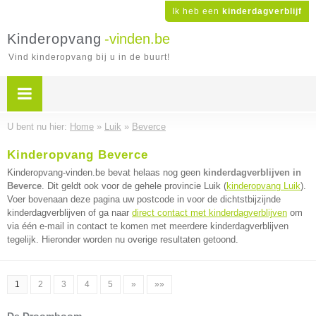
Ik heb een
kinderdagverblijf
Kinderopvang
-vinden.be
Vind kinderopvang bij u in de buurt!
U bent nu hier:
Home
»
Luik
»
Beverce
Kinderopvang Beverce
Kinderopvang-vinden.be bevat helaas nog geen
kinderdagverblijven in
Beverce
. Dit geldt ook voor de gehele provincie Luik (
kinderopvang Luik
).
Voer bovenaan deze pagina uw postcode in voor de dichtstbijzijnde
kinderdagverblijven of ga naar
direct contact met kinderdagverblijven
om
via één e-mail in contact te komen met meerdere kinderdagverblijven
tegelijk. Hieronder worden nu overige resultaten getoond.
1
2
3
4
5
»
»»