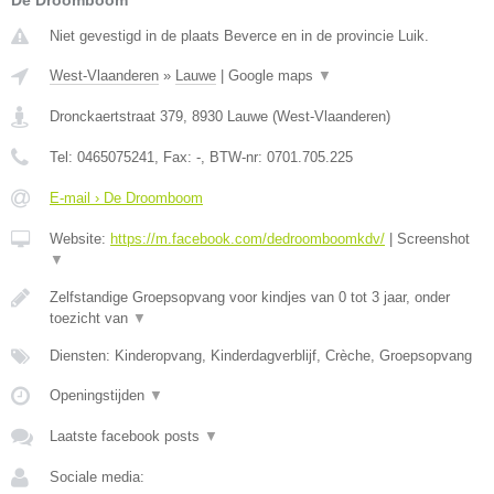
De Droomboom
Niet gevestigd in de plaats Beverce en in de provincie Luik.
West-Vlaanderen
»
Lauwe
|
Google maps
▼
Dronckaertstraat 379
,
8930
Lauwe
(
West-Vlaanderen
)
Tel:
0465075241
, Fax:
-
, BTW-nr:
0701.705.225
E-mail › De Droomboom
Website:
https://m.facebook.com/dedroomboomkdv/
|
Screenshot
▼
Zelfstandige Groepsopvang voor kindjes van 0 tot 3 jaar, onder
toezicht van
▼
Diensten: Kinderopvang, Kinderdagverblijf, Crèche, Groepsopvang
Openingstijden
▼
Laatste facebook posts
▼
Sociale media: