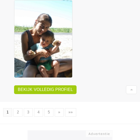
BEKIJK VOLLEDIG PROFIEL
1
2
3
4
5
»
»»