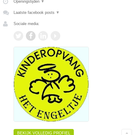
Openingstijden
▼
Laatste facebook posts
▼
Sociale media:
BEKIJK VOLLEDIG PROFIEL