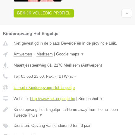
BEKIJK VOLLEDIG PROFIEL
Kinderopvang Het Engeltje
Niet gevestigd in de plaats Beverce en in de provincie Luik.
Antwerpen
»
Merksem
|
Google maps
▼
Maantjessteenweg 81
,
2170
Merksem
(
Antwerpen
)
Tel:
03 663 23 60
, Fax:
-
, BTW-nr:
-
E-mail › Kinderopvang Het Engeltje
Website:
http://www.het-engeltje.be
|
Screenshot
▼
Kinderopvang Het Engeltje - a Home away from Home - een
Tweede Thuis
▼
Diensten: Opvang van kinderen 0 tem 3 jaar