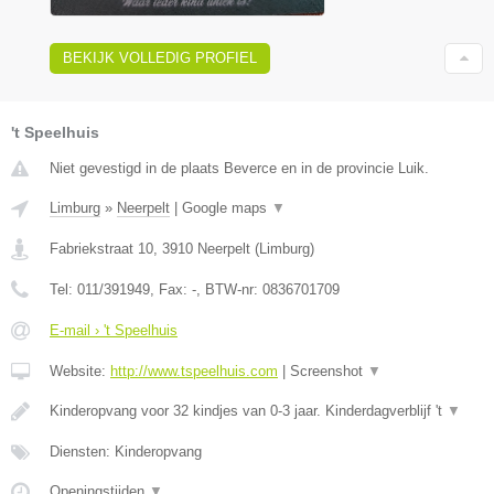
BEKIJK VOLLEDIG PROFIEL
't Speelhuis
Niet gevestigd in de plaats Beverce en in de provincie Luik.
Limburg
»
Neerpelt
|
Google maps
▼
Fabriekstraat 10
,
3910
Neerpelt
(
Limburg
)
Tel:
011/391949
, Fax:
-
, BTW-nr:
0836701709
E-mail › 't Speelhuis
Website:
http://www.tspeelhuis.com
|
Screenshot
▼
Kinderopvang voor 32 kindjes van 0-3 jaar. Kinderdagverblijf 't
▼
Diensten: Kinderopvang
Openingstijden
▼