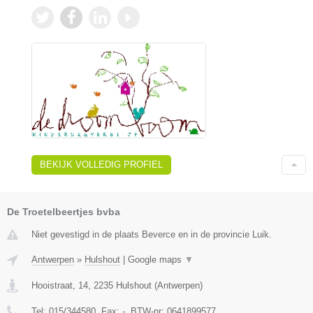
BEKIJK VOLLEDIG PROFIEL
De Troetelbeertjes bvba
Niet gevestigd in de plaats Beverce en in de provincie Luik.
Antwerpen
»
Hulshout
|
Google maps
▼
Hooistraat, 14
,
2235
Hulshout
(
Antwerpen
)
Tel:
015/344580
, Fax:
-
, BTW-nr:
0641899577