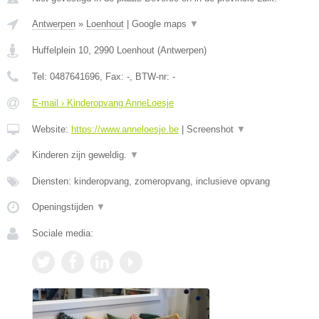
Antwerpen
»
Loenhout
|
Google maps
▼
Huffelplein 10
,
2990
Loenhout
(
Antwerpen
)
Tel:
0487641696
, Fax:
-
, BTW-nr:
-
E-mail › Kinderopvang AnneLoesje
Website:
https://www.anneloesje.be
|
Screenshot
▼
Kinderen zijn geweldig.
▼
Diensten: kinderopvang, zomeropvang, inclusieve opvang
Openingstijden
▼
Sociale media: