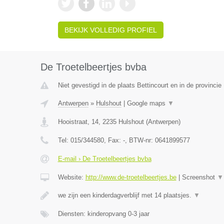
BEKIJK VOLLEDIG PROFIEL
De Troetelbeertjes bvba
Niet gevestigd in de plaats Bettincourt en in de provincie 
Antwerpen
»
Hulshout
|
Google maps
▼
Hooistraat, 14
,
2235
Hulshout
(
Antwerpen
)
Tel:
015/344580
, Fax:
-
, BTW-nr:
0641899577
E-mail › De Troetelbeertjes bvba
Website:
http://www.de-troetelbeertjes.be
|
Screenshot
▼
we zijn een kinderdagverblijf met 14 plaatsjes.
▼
Diensten: kinderopvang 0-3 jaar