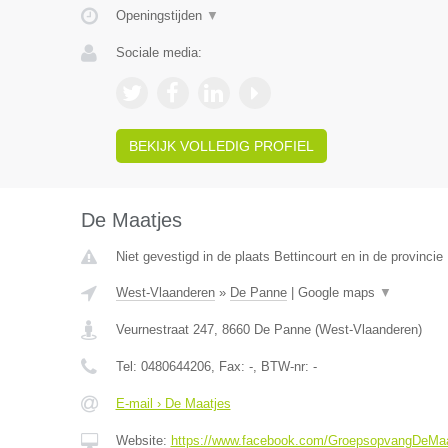
Openingstijden
▼
Sociale media:
BEKIJK VOLLEDIG PROFIEL
De Maatjes
Niet gevestigd in de plaats Bettincourt en in de provincie 
West-Vlaanderen
»
De Panne
|
Google maps
▼
Veurnestraat 247
,
8660
De Panne
(
West-Vlaanderen
)
Tel:
0480644206
, Fax:
-
, BTW-nr:
-
E-mail › De Maatjes
Website:
https://www.facebook.com/GroepsopvangDeMaa