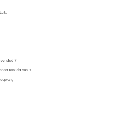
Luik.
reenshot
▼
 onder toezicht van
▼
epsopvang