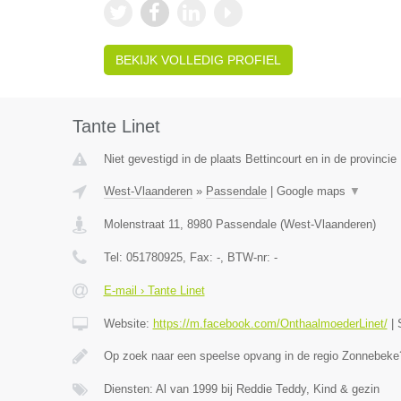
BEKIJK VOLLEDIG PROFIEL
Tante Linet
Niet gevestigd in de plaats Bettincourt en in de provincie 
West-Vlaanderen
»
Passendale
|
Google maps
▼
Molenstraat 11
,
8980
Passendale
(
West-Vlaanderen
)
Tel:
051780925
, Fax:
-
, BTW-nr:
-
E-mail › Tante Linet
Website:
https://m.facebook.com/OnthaalmoederLinet/
|
Op zoek naar een speelse opvang in de regio Zonnebeke?
Diensten: Al van 1999 bij Reddie Teddy, Kind & gezin