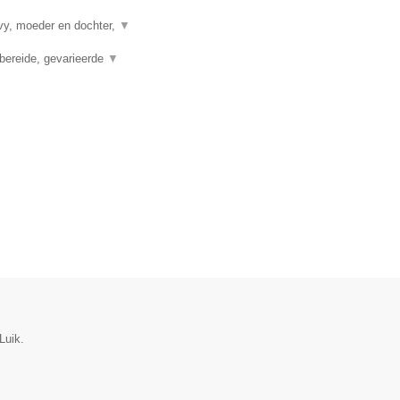
vy, moeder en dochter,
▼
bereide, gevarieerde
▼
Luik.