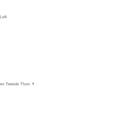
Luik.
een Tweede Thuis
▼