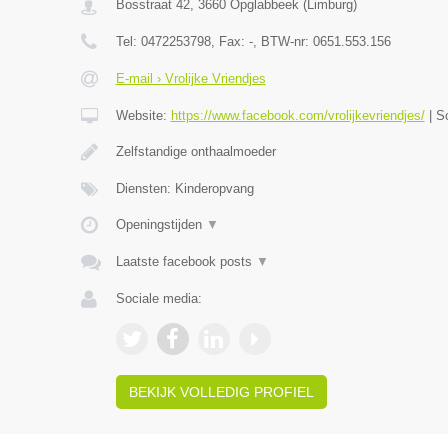
Bosstraat 42
,
3660
Opglabbeek
(
Limburg
)
Tel:
0472253798
, Fax:
-
, BTW-nr:
0651.553.156
E-mail › Vrolijke Vriendjes
Website:
https://www.facebook.com/vrolijkevriendjes/
|
S
Zelfstandige onthaalmoeder
Diensten: Kinderopvang
Openingstijden
▼
Laatste facebook posts
▼
Sociale media:
BEKIJK VOLLEDIG PROFIEL