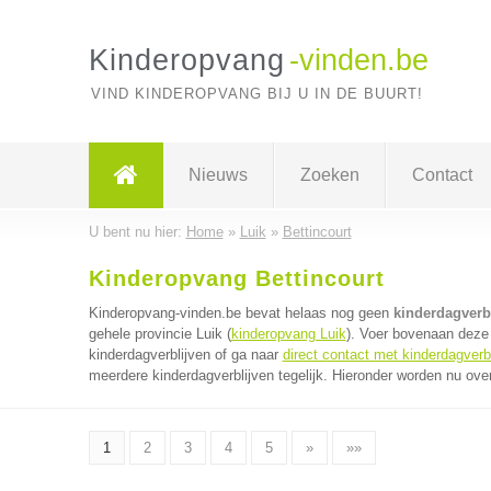
Kinderopvang
-vinden.be
VIND KINDEROPVANG BIJ U IN DE BUURT!
Nieuws
Zoeken
Contact
U bent nu hier:
Home
»
Luik
»
Bettincourt
Kinderopvang Bettincourt
Kinderopvang-vinden.be bevat helaas nog geen
kinderdagverbl
gehele provincie Luik (
kinderopvang Luik
). Voer bovenaan deze 
kinderdagverblijven of ga naar
direct contact met kinderdagverb
meerdere kinderdagverblijven tegelijk. Hieronder worden nu over
1
2
3
4
5
»
»»