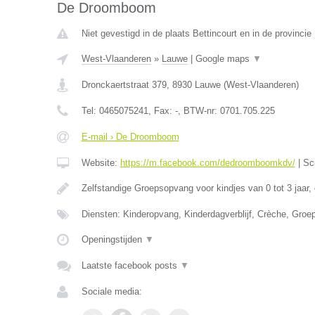
De Droomboom
Niet gevestigd in de plaats Bettincourt en in de provincie 
West-Vlaanderen
»
Lauwe
|
Google maps
▼
Dronckaertstraat 379
,
8930
Lauwe
(
West-Vlaanderen
)
Tel:
0465075241
, Fax:
-
, BTW-nr:
0701.705.225
E-mail › De Droomboom
Website:
https://m.facebook.com/dedroomboomkdv/
|
Sc
Zelfstandige Groepsopvang voor kindjes van 0 tot 3 jaar,
Diensten: Kinderopvang, Kinderdagverblijf, Crèche, Gro
Openingstijden
▼
Laatste facebook posts
▼
Sociale media: