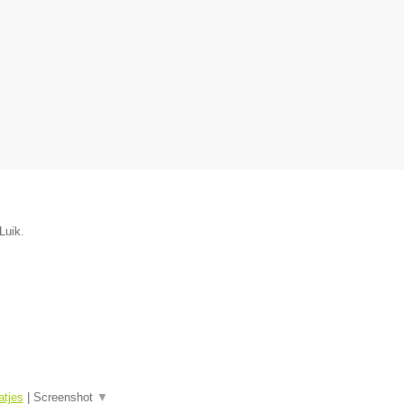
Luik.
tjes
|
Screenshot
▼