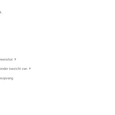
k.
reenshot
▼
 onder toezicht van
▼
epsopvang