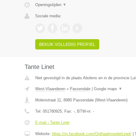
Openingstijden
▼
Sociale media:
BEKIJK VOLLEDIG PROFIEL
Tante Linet
Niet gevestigd in de plaats Abolens en in de provincie Lui
West-Vlaanderen
»
Passendale
|
Google maps
▼
Molenstraat 11
,
8980
Passendale
(
West-Vlaanderen
)
Tel:
051780925
, Fax:
-
, BTW-nr:
-
E-mail › Tante Linet
Website:
https://m.facebook.com/OnthaalmoederLinet/
|