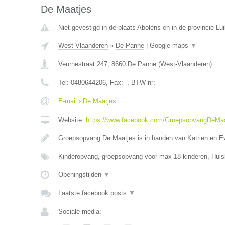
De Maatjes
Niet gevestigd in de plaats Abolens en in de provincie Lui
West-Vlaanderen
»
De Panne
|
Google maps
▼
Veurnestraat 247
,
8660
De Panne
(
West-Vlaanderen
)
Tel:
0480644206
, Fax:
-
, BTW-nr:
-
E-mail › De Maatjes
Website:
https://www.facebook.com/GroepsopvangDeMaa
Groepsopvang De Maatjes is in handen van Katrien en E
Kinderopvang, groepsopvang voor max 18 kinderen, Huis
Openingstijden
▼
Laatste facebook posts
▼
Sociale media: