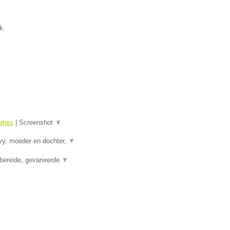
k.
tjes
|
Screenshot
▼
vy, moeder en dochter,
▼
bereide, gevarieerde
▼