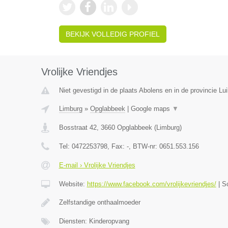
BEKIJK VOLLEDIG PROFIEL
Vrolijke Vriendjes
Niet gevestigd in de plaats Abolens en in de provincie Lui
Limburg
»
Opglabbeek
|
Google maps
▼
Bosstraat 42
,
3660
Opglabbeek
(
Limburg
)
Tel:
0472253798
, Fax:
-
, BTW-nr:
0651.553.156
E-mail › Vrolijke Vriendjes
Website:
https://www.facebook.com/vrolijkevriendjes/
|
S
Zelfstandige onthaalmoeder
Diensten: Kinderopvang