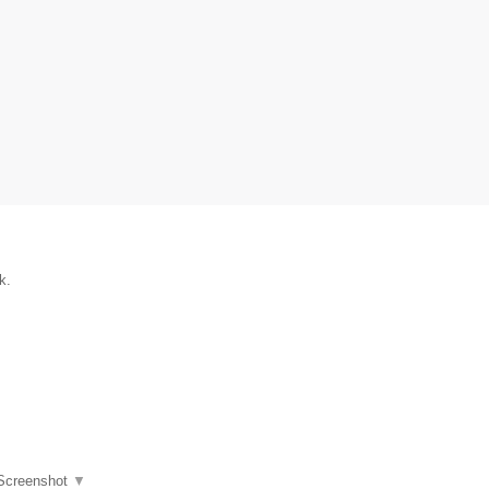
k.
Screenshot
▼