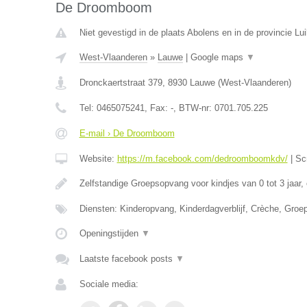
De Droomboom
Niet gevestigd in de plaats Abolens en in de provincie Lui
West-Vlaanderen
»
Lauwe
|
Google maps
▼
Dronckaertstraat 379
,
8930
Lauwe
(
West-Vlaanderen
)
Tel:
0465075241
, Fax:
-
, BTW-nr:
0701.705.225
E-mail › De Droomboom
Website:
https://m.facebook.com/dedroomboomkdv/
|
Sc
Zelfstandige Groepsopvang voor kindjes van 0 tot 3 jaar,
Diensten: Kinderopvang, Kinderdagverblijf, Crèche, Gro
Openingstijden
▼
Laatste facebook posts
▼
Sociale media: