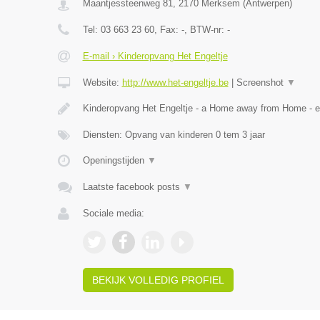
Maantjessteenweg 81
,
2170
Merksem
(
Antwerpen
)
Tel:
03 663 23 60
, Fax:
-
, BTW-nr:
-
E-mail › Kinderopvang Het Engeltje
Website:
http://www.het-engeltje.be
|
Screenshot
▼
Kinderopvang Het Engeltje - a Home away from Home - 
Diensten: Opvang van kinderen 0 tem 3 jaar
Openingstijden
▼
Laatste facebook posts
▼
Sociale media:
BEKIJK VOLLEDIG PROFIEL