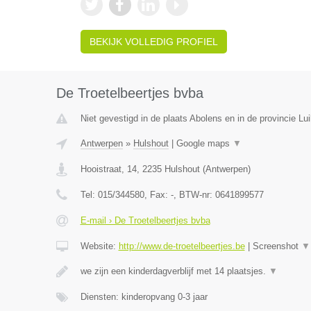
BEKIJK VOLLEDIG PROFIEL
De Troetelbeertjes bvba
Niet gevestigd in de plaats Abolens en in de provincie Lui
Antwerpen
»
Hulshout
|
Google maps
▼
Hooistraat, 14
,
2235
Hulshout
(
Antwerpen
)
Tel:
015/344580
, Fax:
-
, BTW-nr:
0641899577
E-mail › De Troetelbeertjes bvba
Website:
http://www.de-troetelbeertjes.be
|
Screenshot
▼
we zijn een kinderdagverblijf met 14 plaatsjes.
▼
Diensten: kinderopvang 0-3 jaar