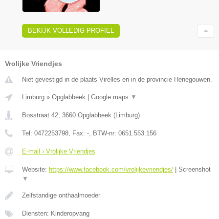
BEKIJK VOLLEDIG PROFIEL
Vrolijke Vriendjes
Niet gevestigd in de plaats Virelles en in de provincie Henegouwen.
Limburg
»
Opglabbeek
|
Google maps
▼
Bosstraat 42
,
3660
Opglabbeek
(
Limburg
)
Tel:
0472253798
, Fax:
-
, BTW-nr:
0651.553.156
E-mail › Vrolijke Vriendjes
Website:
https://www.facebook.com/vrolijkevriendjes/
|
Screenshot
▼
Zelfstandige onthaalmoeder
Diensten: Kinderopvang