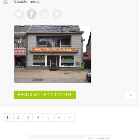
Sociale media:
BEKIJK VOLLEDIG PROFIEL
1
2
3
4
5
»
»»