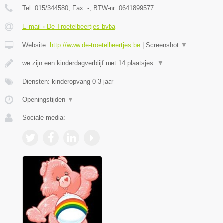
Tel:
015/344580
, Fax:
-
, BTW-nr:
0641899577
E-mail › De Troetelbeertjes bvba
Website:
http://www.de-troetelbeertjes.be
|
Screenshot
▼
we zijn een kinderdagverblijf met 14 plaatsjes.
▼
Diensten: kinderopvang 0-3 jaar
Openingstijden
▼
Sociale media: