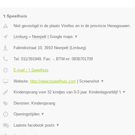
't Speelhuis
Niet gevestigd in de plaats Virelles en in de provincie Henegouwen.
Limburg
»
Neerpelt
|
Google maps
▼
Fabriekstraat 10
,
3910
Neerpelt
(
Limburg
)
Tel:
011/391949
, Fax:
-
, BTW-nr:
0836701709
E-mail › 't Speelhuis
Website:
http://www.tspeelhuis.com
|
Screenshot
▼
Kinderopvang voor 32 kindjes van 0-3 jaar. Kinderdagverblijf 't
▼
Diensten: Kinderopvang
Openingstijden
▼
Laatste facebook posts
▼