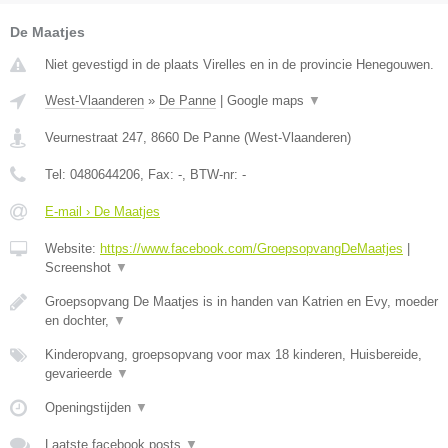
De Maatjes
Niet gevestigd in de plaats Virelles en in de provincie Henegouwen.
West-Vlaanderen
»
De Panne
|
Google maps
▼
Veurnestraat 247
,
8660
De Panne
(
West-Vlaanderen
)
Tel:
0480644206
, Fax:
-
, BTW-nr:
-
E-mail › De Maatjes
Website:
https://www.facebook.com/GroepsopvangDeMaatjes
|
Screenshot
▼
Groepsopvang De Maatjes is in handen van Katrien en Evy, moeder
en dochter,
▼
Kinderopvang, groepsopvang voor max 18 kinderen, Huisbereide,
gevarieerde
▼
Openingstijden
▼
Laatste facebook posts
▼