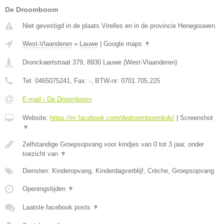
De Droomboom
Niet gevestigd in de plaats Virelles en in de provincie Henegouwen.
West-Vlaanderen
»
Lauwe
|
Google maps
▼
Dronckaertstraat 379
,
8930
Lauwe
(
West-Vlaanderen
)
Tel:
0465075241
, Fax:
-
, BTW-nr:
0701.705.225
E-mail › De Droomboom
Website:
https://m.facebook.com/dedroomboomkdv/
|
Screenshot
▼
Zelfstandige Groepsopvang voor kindjes van 0 tot 3 jaar, onder
toezicht van
▼
Diensten: Kinderopvang, Kinderdagverblijf, Crèche, Groepsopvang
Openingstijden
▼
Laatste facebook posts
▼