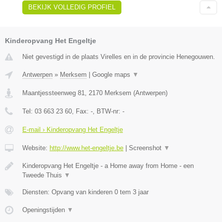
BEKIJK VOLLEDIG PROFIEL
Kinderopvang Het Engeltje
Niet gevestigd in de plaats Virelles en in de provincie Henegouwen.
Antwerpen
»
Merksem
|
Google maps
▼
Maantjessteenweg 81
,
2170
Merksem
(
Antwerpen
)
Tel:
03 663 23 60
, Fax:
-
, BTW-nr:
-
E-mail › Kinderopvang Het Engeltje
Website:
http://www.het-engeltje.be
|
Screenshot
▼
Kinderopvang Het Engeltje - a Home away from Home - een
Tweede Thuis
▼
Diensten: Opvang van kinderen 0 tem 3 jaar
Openingstijden
▼