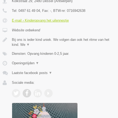
Kolkstraat 29
,
2480
Dessel
(
Antwerpen
)
Tel:
0497 61 49 04
, Fax:
-
, BTW-nr:
0716942638
E-mail › Kinderopvang het uilennestje
Website onbekend
Bij ons is ieder kind uniek. We volgen dan ook het ritme van het
kind. We
▼
Diensten: Opvang kinderen 0-2,5 jaar.
Openingstijden
▼
Laatste facebook posts
▼
Sociale media: