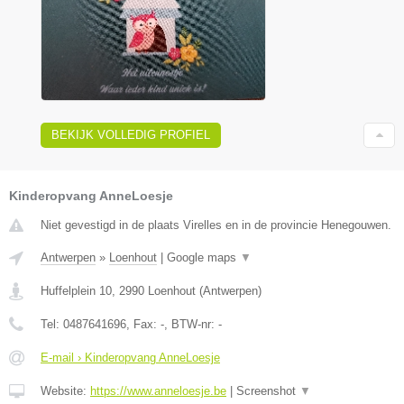
BEKIJK VOLLEDIG PROFIEL
Kinderopvang AnneLoesje
Niet gevestigd in de plaats Virelles en in de provincie Henegouwen.
Antwerpen
»
Loenhout
|
Google maps
▼
Huffelplein 10
,
2990
Loenhout
(
Antwerpen
)
Tel:
0487641696
, Fax:
-
, BTW-nr:
-
E-mail › Kinderopvang AnneLoesje
Website:
https://www.anneloesje.be
|
Screenshot
▼