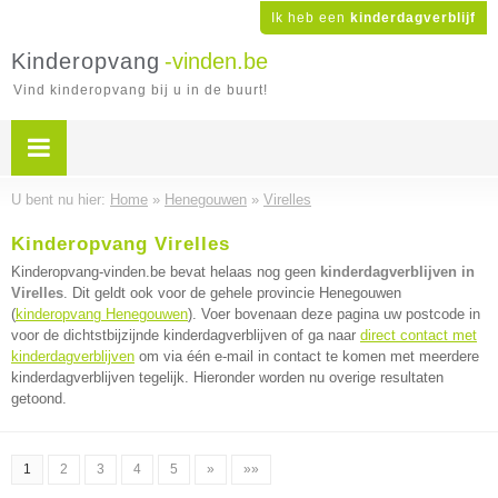
Ik heb een
kinderdagverblijf
Kinderopvang
-vinden.be
Vind kinderopvang bij u in de buurt!
U bent nu hier:
Home
»
Henegouwen
»
Virelles
Kinderopvang Virelles
Kinderopvang-vinden.be bevat helaas nog geen
kinderdagverblijven in
Virelles
. Dit geldt ook voor de gehele provincie Henegouwen
(
kinderopvang Henegouwen
). Voer bovenaan deze pagina uw postcode in
voor de dichtstbijzijnde kinderdagverblijven of ga naar
direct contact met
kinderdagverblijven
om via één e-mail in contact te komen met meerdere
kinderdagverblijven tegelijk. Hieronder worden nu overige resultaten
getoond.
1
2
3
4
5
»
»»