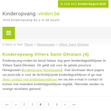
Ik heb een
kinderdagverblijf
Kinderopvang
-vinden.be
Vind kinderopvang bij u in de buurt!
U bent nu hier:
Home
»
Henegouwen
»
Villers Saint Ghislain
Kinderopvang Villers Saint Ghislain (4)
Kinderopvang-vinden.be bevat helaas nog geen
kinderdagverblijven in
Villers Saint Ghislain
. Dit geldt ook voor de gehele provincie
Henegouwen (
kinderopvang Henegouwen
). Voer bovenaan deze pagina
uw postcode in voor de dichtstbijzijnde kinderdagverblijven of ga naar
direct contact met kinderdagverblijven
om via één e-mail in contact te
komen met meerdere kinderdagverblijven tegelijk. Hieronder worden nu
overige resultaten getoond.
««
«
2
3
4
5
6
»
»»