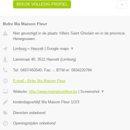
BEKIJK VOLLEDIG PROFIEL
Bvbv Ma Maison Fleur
Niet gevestigd in de plaats Villers Saint Ghislain en in de provincie
Henegouwen.
Limburg
»
Hasselt
|
Google maps
▼
Larestraat 40
,
3511
Hasselt
(
Limburg
)
Tel:
0497/450540
, Fax:
-
, BTW-nr:
0834220784
E-mail › Bvbv Ma Maison Fleur
Website:
http://www.mamaisonfleur.be
|
Screenshot
▼
kinderdagverblijf Ma Maison Fleur 1/2/3
Diensten onbekend
Openingstijden onbekend