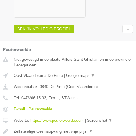
BEKIJK VOLLEDIG PROFIEL
Peuterweelde
Niet gevestigd in de plaats Villers Saint Ghislain en in de provincie
Henegouwen.
Oost-Vlaanderen
»
De Pinte
|
Google maps
▼
Wissenbulk 5
,
9840
De Pinte
(
Oost-Vlaanderen
)
Tel:
0476/66 15 93
, Fax:
-
, BTW-nr:
-
E-mail › Peuterweelde
Website:
https://www.peuterweelde.com
|
Screenshot
▼
Zelfstandige Gezinsopvang met vrije prijs.
▼