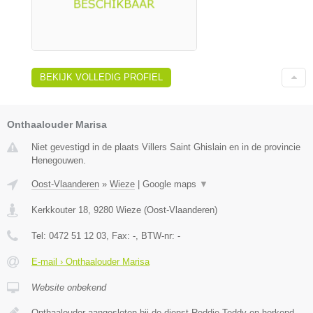
BEKIJK VOLLEDIG PROFIEL
Onthaalouder Marisa
Niet gevestigd in de plaats Villers Saint Ghislain en in de provincie
Henegouwen.
Oost-Vlaanderen
»
Wieze
|
Google maps
▼
Kerkkouter 18
,
9280
Wieze
(
Oost-Vlaanderen
)
Tel:
0472 51 12 03
, Fax:
-
, BTW-nr:
-
E-mail › Onthaalouder Marisa
Website onbekend
Onthaalouder aangesloten bij de dienst Reddie Teddy en herkend