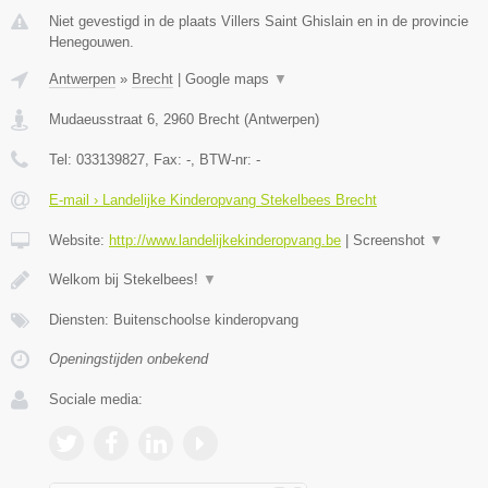
Niet gevestigd in de plaats Villers Saint Ghislain en in de provincie
Henegouwen.
Antwerpen
»
Brecht
|
Google maps
▼
Mudaeusstraat 6
,
2960
Brecht
(
Antwerpen
)
Tel:
033139827
, Fax:
-
, BTW-nr:
-
E-mail › Landelijke Kinderopvang Stekelbees Brecht
Website:
http://www.landelijkekinderopvang.be
|
Screenshot
▼
Welkom bij Stekelbees!
▼
Diensten: Buitenschoolse kinderopvang
Openingstijden onbekend
Sociale media: