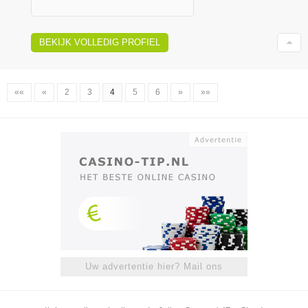
BEKIJK VOLLEDIG PROFIEL
««
«
2
3
4
5
6
»
»»
Uw advertentie hier? Mail ons