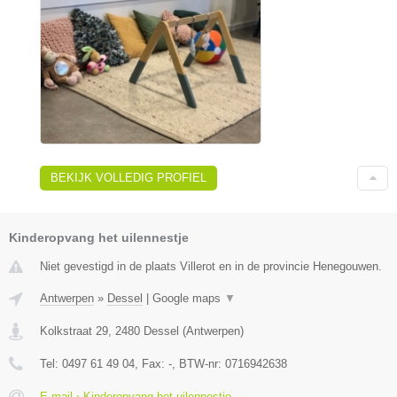
BEKIJK VOLLEDIG PROFIEL
Kinderopvang het uilennestje
Niet gevestigd in de plaats Villerot en in de provincie Henegouwen.
Antwerpen
»
Dessel
|
Google maps
▼
Kolkstraat 29
,
2480
Dessel
(
Antwerpen
)
Tel:
0497 61 49 04
, Fax:
-
, BTW-nr:
0716942638
E-mail › Kinderopvang het uilennestje