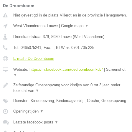
De Droomboom
Niet gevestigd in de plaats Villerot en in de provincie Henegouwen.
West-Vlaanderen
»
Lauwe
|
Google maps
▼
Dronckaertstraat 379
,
8930
Lauwe
(
West-Vlaanderen
)
Tel:
0465075241
, Fax:
-
, BTW-nr:
0701.705.225
E-mail › De Droomboom
Website:
https://m.facebook.com/dedroomboomkdv/
|
Screenshot
▼
Zelfstandige Groepsopvang voor kindjes van 0 tot 3 jaar, onder
toezicht van
▼
Diensten: Kinderopvang, Kinderdagverblijf, Crèche, Groepsopvang
Openingstijden
▼
Laatste facebook posts
▼