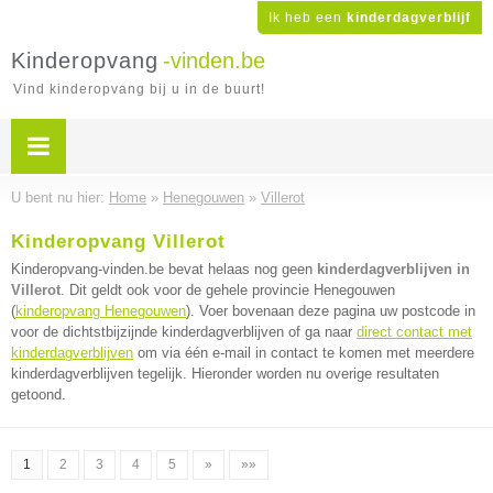
Ik heb een
kinderdagverblijf
Kinderopvang
-vinden.be
Vind kinderopvang bij u in de buurt!
U bent nu hier:
Home
»
Henegouwen
»
Villerot
Kinderopvang Villerot
Kinderopvang-vinden.be bevat helaas nog geen
kinderdagverblijven in
Villerot
. Dit geldt ook voor de gehele provincie Henegouwen
(
kinderopvang Henegouwen
). Voer bovenaan deze pagina uw postcode in
voor de dichtstbijzijnde kinderdagverblijven of ga naar
direct contact met
kinderdagverblijven
om via één e-mail in contact te komen met meerdere
kinderdagverblijven tegelijk. Hieronder worden nu overige resultaten
getoond.
1
2
3
4
5
»
»»