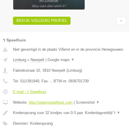
BEKIJK VOLLEDIG PROFIEL
't Speelhuis
Niet gevestigd in de plaats Villerot en in de provincie Henegouwen.
Limburg
»
Neerpelt
|
Google maps
▼
Fabriekstraat 10
,
3910
Neerpelt
(
Limburg
)
Tel:
011/391949
, Fax:
-
, BTW-nr:
0836701709
E-mail › 't Speelhuis
Website:
http://www.tspeelhuis.com
|
Screenshot
▼
Kinderopvang voor 32 kindjes van 0-3 jaar. Kinderdagverblijf 't
▼
Diensten: Kinderopvang