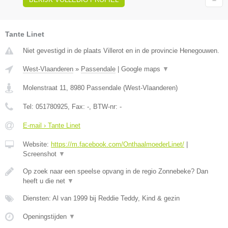
Tante Linet
Niet gevestigd in de plaats Villerot en in de provincie Henegouwen.
West-Vlaanderen
»
Passendale
|
Google maps
▼
Molenstraat 11
,
8980
Passendale
(
West-Vlaanderen
)
Tel:
051780925
, Fax:
-
, BTW-nr:
-
E-mail › Tante Linet
Website:
https://m.facebook.com/OnthaalmoederLinet/
|
Screenshot
▼
Op zoek naar een speelse opvang in de regio Zonnebeke? Dan
heeft u die net
▼
Diensten: Al van 1999 bij Reddie Teddy, Kind & gezin
Openingstijden
▼