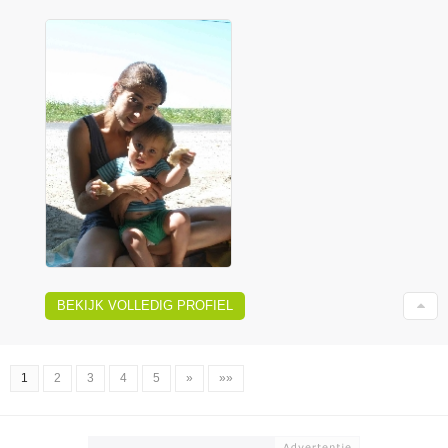
BEKIJK VOLLEDIG PROFIEL
1
2
3
4
5
»
»»