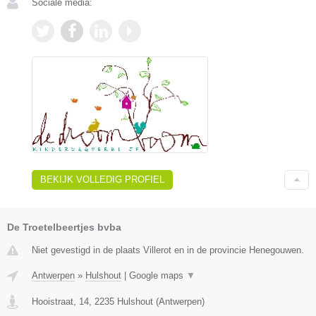
Sociale media:
BEKIJK VOLLEDIG PROFIEL
De Troetelbeertjes bvba
Niet gevestigd in de plaats Villerot en in de provincie Henegouwen.
Antwerpen
»
Hulshout
|
Google maps
▼
Hooistraat, 14
,
2235
Hulshout
(
Antwerpen
)