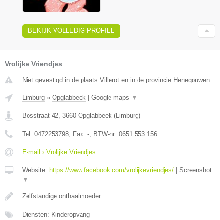
BEKIJK VOLLEDIG PROFIEL
Vrolijke Vriendjes
Niet gevestigd in de plaats Villerot en in de provincie Henegouwen.
Limburg
»
Opglabbeek
|
Google maps
▼
Bosstraat 42
,
3660
Opglabbeek
(
Limburg
)
Tel:
0472253798
, Fax:
-
, BTW-nr:
0651.553.156
E-mail › Vrolijke Vriendjes
Website:
https://www.facebook.com/vrolijkevriendjes/
|
Screenshot
▼
Zelfstandige onthaalmoeder
Diensten: Kinderopvang