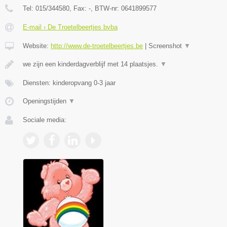
Tel:
015/344580
, Fax:
-
, BTW-nr:
0641899577
E-mail › De Troetelbeertjes bvba
Website:
http://www.de-troetelbeertjes.be
|
Screenshot
▼
we zijn een kinderdagverblijf met 14 plaatsjes.
▼
Diensten: kinderopvang 0-3 jaar
Openingstijden
▼
Sociale media: