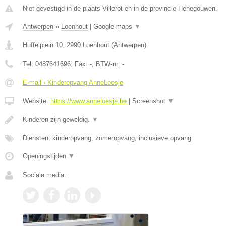
Niet gevestigd in de plaats Villerot en in de provincie Henegouwen.
Antwerpen
»
Loenhout
|
Google maps
▼
Huffelplein 10
,
2990
Loenhout
(
Antwerpen
)
Tel:
0487641696
, Fax:
-
, BTW-nr:
-
E-mail › Kinderopvang AnneLoesje
Website:
https://www.anneloesje.be
|
Screenshot
▼
Kinderen zijn geweldig.
▼
Diensten: kinderopvang, zomeropvang, inclusieve opvang
Openingstijden
▼
Sociale media: