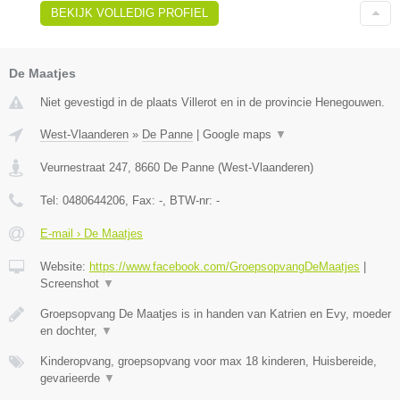
BEKIJK VOLLEDIG PROFIEL
De Maatjes
Niet gevestigd in de plaats Villerot en in de provincie Henegouwen.
West-Vlaanderen
»
De Panne
|
Google maps
▼
Veurnestraat 247
,
8660
De Panne
(
West-Vlaanderen
)
Tel:
0480644206
, Fax:
-
, BTW-nr:
-
E-mail › De Maatjes
Website:
https://www.facebook.com/GroepsopvangDeMaatjes
|
Screenshot
▼
Groepsopvang De Maatjes is in handen van Katrien en Evy, moeder
en dochter,
▼
Kinderopvang, groepsopvang voor max 18 kinderen, Huisbereide,
gevarieerde
▼