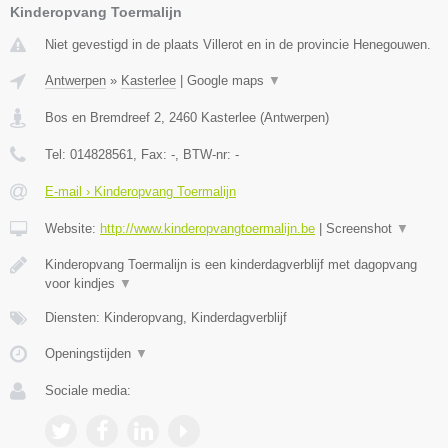
Kinderopvang Toermalijn
Niet gevestigd in de plaats Villerot en in de provincie Henegouwen.
Antwerpen
»
Kasterlee
|
Google maps
▼
Bos en Bremdreef 2
,
2460
Kasterlee
(
Antwerpen
)
Tel:
014828561
, Fax:
-
, BTW-nr:
-
E-mail › Kinderopvang Toermalijn
Website:
http://www.kinderopvangtoermalijn.be
|
Screenshot
▼
Kinderopvang Toermalijn is een kinderdagverblijf met dagopvang
voor kindjes
▼
Diensten: Kinderopvang, Kinderdagverblijf
Openingstijden
▼
Sociale media: