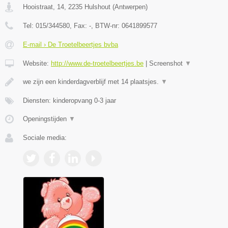
Hooistraat, 14
,
2235
Hulshout
(
Antwerpen
)
Tel:
015/344580
, Fax:
-
, BTW-nr:
0641899577
E-mail › De Troetelbeertjes bvba
Website:
http://www.de-troetelbeertjes.be
|
Screenshot
▼
we zijn een kinderdagverblijf met 14 plaatsjes.
▼
Diensten: kinderopvang 0-3 jaar
Openingstijden
▼
Sociale media: