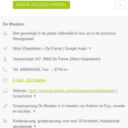
BEKIJK VOLLEDIG PROFIEL
De Maatjes
Niet gevestigd in de plaats Vellereille le Sec en in de provincie
Henegouwen.
West-Vlaanderen
»
De Panne
|
Google maps
▼
Veurnestraat 247
,
8660
De Panne
(
West-Vlaanderen
)
Tel:
0480644206
, Fax:
-
, BTW-nr:
-
E-mail › De Maatjes
Website:
https://www.facebook.com/GroepsopvangDeMaatjes
|
Screenshot
▼
Groepsopvang De Maatjes is in handen van Katrien en Evy, moeder
en dochter,
▼
Kinderopvang, groepsopvang voor max 18 kinderen, Huisbereide,
gevarieerde
▼