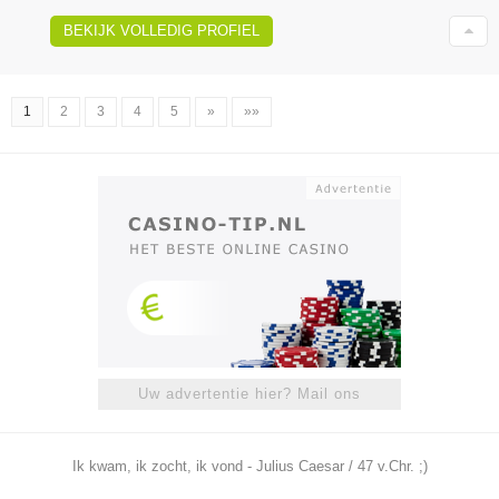
BEKIJK VOLLEDIG PROFIEL
1
2
3
4
5
»
»»
Uw advertentie hier? Mail ons
Ik kwam, ik zocht, ik vond - Julius Caesar / 47 v.Chr. ;)