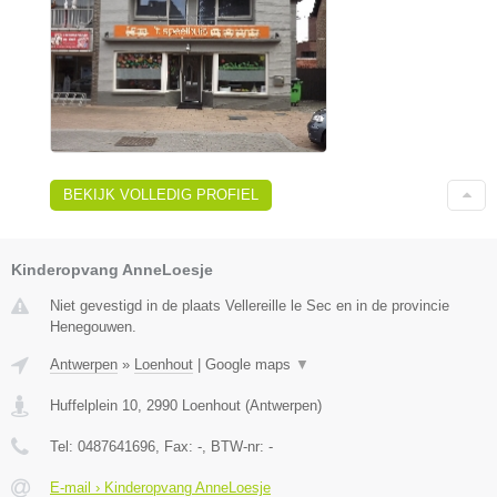
BEKIJK VOLLEDIG PROFIEL
Kinderopvang AnneLoesje
Niet gevestigd in de plaats Vellereille le Sec en in de provincie
Henegouwen.
Antwerpen
»
Loenhout
|
Google maps
▼
Huffelplein 10
,
2990
Loenhout
(
Antwerpen
)
Tel:
0487641696
, Fax:
-
, BTW-nr:
-
E-mail › Kinderopvang AnneLoesje