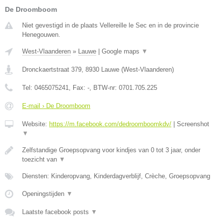
De Droomboom
Niet gevestigd in de plaats Vellereille le Sec en in de provincie
Henegouwen.
West-Vlaanderen
»
Lauwe
|
Google maps
▼
Dronckaertstraat 379
,
8930
Lauwe
(
West-Vlaanderen
)
Tel:
0465075241
, Fax:
-
, BTW-nr:
0701.705.225
E-mail › De Droomboom
Website:
https://m.facebook.com/dedroomboomkdv/
|
Screenshot
▼
Zelfstandige Groepsopvang voor kindjes van 0 tot 3 jaar, onder
toezicht van
▼
Diensten: Kinderopvang, Kinderdagverblijf, Crèche, Groepsopvang
Openingstijden
▼
Laatste facebook posts
▼