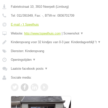
Fabriekstraat 10
,
3910
Neerpelt
(
Limburg
)
Tel:
011/391949
, Fax:
-
, BTW-nr:
0836701709
E-mail › 't Speelhuis
Website:
http://www.tspeelhuis.com
|
Screenshot
▼
Kinderopvang voor 32 kindjes van 0-3 jaar. Kinderdagverblijf 't
▼
Diensten: Kinderopvang
Openingstijden
▼
Laatste facebook posts
▼
Sociale media: