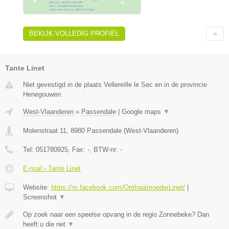
BEKIJK VOLLEDIG PROFIEL
Tante Linet
Niet gevestigd in de plaats Vellereille le Sec en in de provincie
Henegouwen.
West-Vlaanderen
»
Passendale
|
Google maps
▼
Molenstraat 11
,
8980
Passendale
(
West-Vlaanderen
)
Tel:
051780925
, Fax:
-
, BTW-nr:
-
E-mail › Tante Linet
Website:
https://m.facebook.com/OnthaalmoederLinet/
|
Screenshot
▼
Op zoek naar een speelse opvang in de regio Zonnebeke? Dan
heeft u die net
▼