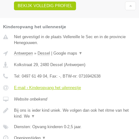
BEKIJK VOLLEDIG PROFIEL
Kinderopvang het uilennestje
Niet gevestigd in de plaats Vellereille le Sec en in de provincie
Henegouwen.
Antwerpen
»
Dessel
|
Google maps
▼
Kolkstraat 29
,
2480
Dessel
(
Antwerpen
)
Tel:
0497 61 49 04
, Fax:
-
, BTW-nr:
0716942638
E-mail › Kinderopvang het uilennestje
Website onbekend
Bij ons is ieder kind uniek. We volgen dan ook het ritme van het
kind. We
▼
Diensten: Opvang kinderen 0-2,5 jaar.
Openingstijden
▼