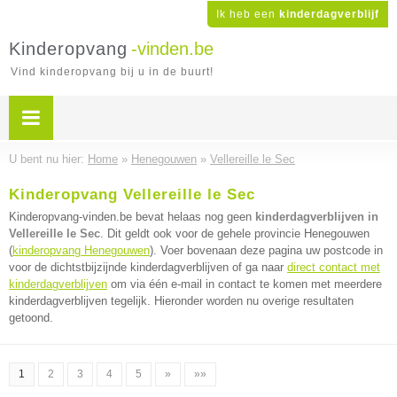
Ik heb een
kinderdagverblijf
Kinderopvang
-vinden.be
Vind kinderopvang bij u in de buurt!
U bent nu hier:
Home
»
Henegouwen
»
Vellereille le Sec
Kinderopvang Vellereille le Sec
Kinderopvang-vinden.be bevat helaas nog geen
kinderdagverblijven in
Vellereille le Sec
. Dit geldt ook voor de gehele provincie Henegouwen
(
kinderopvang Henegouwen
). Voer bovenaan deze pagina uw postcode in
voor de dichtstbijzijnde kinderdagverblijven of ga naar
direct contact met
kinderdagverblijven
om via één e-mail in contact te komen met meerdere
kinderdagverblijven tegelijk. Hieronder worden nu overige resultaten
getoond.
1
2
3
4
5
»
»»