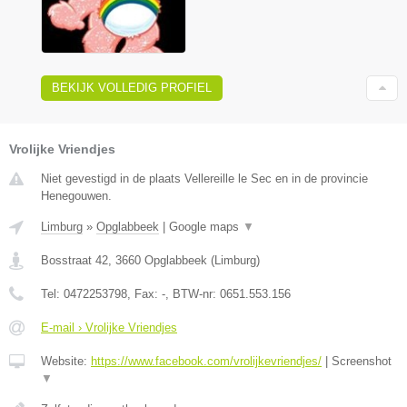
BEKIJK VOLLEDIG PROFIEL
Vrolijke Vriendjes
Niet gevestigd in de plaats Vellereille le Sec en in de provincie
Henegouwen.
Limburg
»
Opglabbeek
|
Google maps
▼
Bosstraat 42
,
3660
Opglabbeek
(
Limburg
)
Tel:
0472253798
, Fax:
-
, BTW-nr:
0651.553.156
E-mail › Vrolijke Vriendjes
Website:
https://www.facebook.com/vrolijkevriendjes/
|
Screenshot
▼