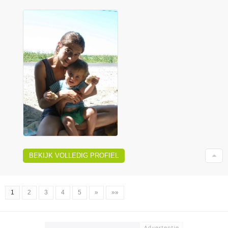
BEKIJK VOLLEDIG PROFIEL
1
2
3
4
5
»
»»