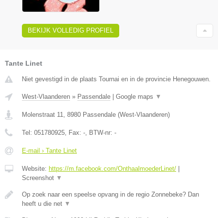
BEKIJK VOLLEDIG PROFIEL
Tante Linet
Niet gevestigd in de plaats Tournai en in de provincie Henegouwen.
West-Vlaanderen
»
Passendale
|
Google maps
▼
Molenstraat 11
,
8980
Passendale
(
West-Vlaanderen
)
Tel:
051780925
, Fax:
-
, BTW-nr:
-
E-mail › Tante Linet
Website:
https://m.facebook.com/OnthaalmoederLinet/
|
Screenshot
▼
Op zoek naar een speelse opvang in de regio Zonnebeke? Dan
heeft u die net
▼