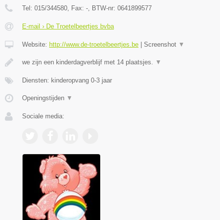
Tel:
015/344580
, Fax:
-
, BTW-nr:
0641899577
E-mail › De Troetelbeertjes bvba
Website:
http://www.de-troetelbeertjes.be
|
Screenshot
▼
we zijn een kinderdagverblijf met 14 plaatsjes.
▼
Diensten: kinderopvang 0-3 jaar
Openingstijden
▼
Sociale media: