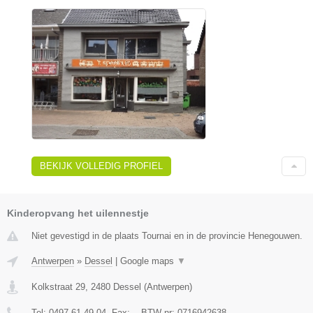
BEKIJK VOLLEDIG PROFIEL
Kinderopvang het uilennestje
Niet gevestigd in de plaats Tournai en in de provincie Henegouwen.
Antwerpen
»
Dessel
|
Google maps
▼
Kolkstraat 29
,
2480
Dessel
(
Antwerpen
)
Tel:
0497 61 49 04
, Fax:
-
, BTW-nr:
0716942638