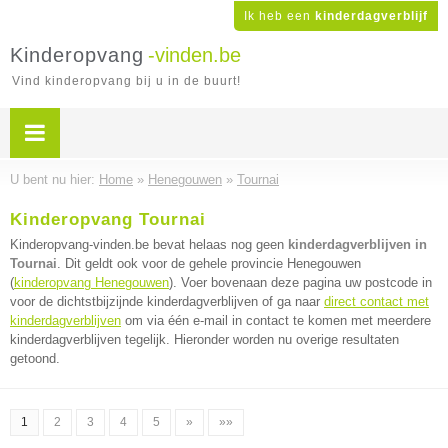
Ik heb een
kinderdagverblijf
Kinderopvang
-vinden.be
Vind kinderopvang bij u in de buurt!
U bent nu hier:
Home
»
Henegouwen
»
Tournai
Kinderopvang Tournai
Kinderopvang-vinden.be bevat helaas nog geen
kinderdagverblijven in
Tournai
. Dit geldt ook voor de gehele provincie Henegouwen
(
kinderopvang Henegouwen
). Voer bovenaan deze pagina uw postcode in
voor de dichtstbijzijnde kinderdagverblijven of ga naar
direct contact met
kinderdagverblijven
om via één e-mail in contact te komen met meerdere
kinderdagverblijven tegelijk. Hieronder worden nu overige resultaten
getoond.
1
2
3
4
5
»
»»