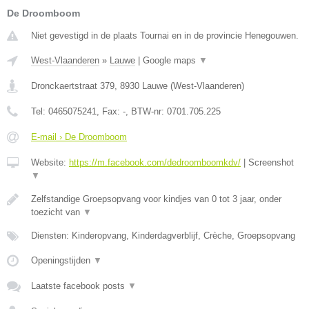
De Droomboom
Niet gevestigd in de plaats Tournai en in de provincie Henegouwen.
West-Vlaanderen
»
Lauwe
|
Google maps
▼
Dronckaertstraat 379
,
8930
Lauwe
(
West-Vlaanderen
)
Tel:
0465075241
, Fax:
-
, BTW-nr:
0701.705.225
E-mail › De Droomboom
Website:
https://m.facebook.com/dedroomboomkdv/
|
Screenshot
▼
Zelfstandige Groepsopvang voor kindjes van 0 tot 3 jaar, onder
toezicht van
▼
Diensten: Kinderopvang, Kinderdagverblijf, Crèche, Groepsopvang
Openingstijden
▼
Laatste facebook posts
▼