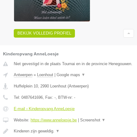
BEKIJK VOLLEDIG PROFIEL
Kinderopvang AnneLoesje
Niet gevestigd in de plaats Tournai en in de provincie Henegouwen.
Antwerpen
»
Loenhout
|
Google maps
▼
Huffelplein 10
,
2990
Loenhout
(
Antwerpen
)
Tel:
0487641696
, Fax:
-
, BTW-nr:
-
E-mail › Kinderopvang AnneLoesje
Website:
https://www.anneloesje.be
|
Screenshot
▼
Kinderen zijn geweldig.
▼