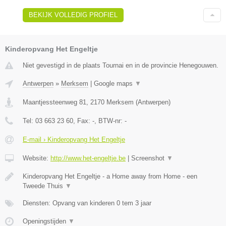
BEKIJK VOLLEDIG PROFIEL
Kinderopvang Het Engeltje
Niet gevestigd in de plaats Tournai en in de provincie Henegouwen.
Antwerpen
»
Merksem
|
Google maps
▼
Maantjessteenweg 81
,
2170
Merksem
(
Antwerpen
)
Tel:
03 663 23 60
, Fax:
-
, BTW-nr:
-
E-mail › Kinderopvang Het Engeltje
Website:
http://www.het-engeltje.be
|
Screenshot
▼
Kinderopvang Het Engeltje - a Home away from Home - een
Tweede Thuis
▼
Diensten: Opvang van kinderen 0 tem 3 jaar
Openingstijden
▼