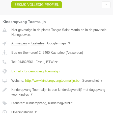
BEKIJK VOLLEDIG PROFIEL
Kinderopvang Toermalijn
Niet gevestigd in de plaats Tongre Saint Martin en in de provincie
Henegouwen.
Antwerpen
»
Kasterlee
|
Google maps
▼
Bos en Bremdreef 2
,
2460
Kasterlee
(
Antwerpen
)
Tel:
014828561
, Fax:
-
, BTW-nr:
-
E-mail › Kinderopvang Toermalijn
Website:
http://www.kinderopvangtoermalijn.be
|
Screenshot
▼
Kinderopvang Toermalijn is een kinderdagverblijf met dagopvang
voor kindjes
▼
Diensten: Kinderopvang, Kinderdagverblijf
Openingstijden
▼