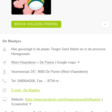
BEKIJK VOLLEDIG PROFIEL
De Maatjes
Niet gevestigd in de plaats Tongre Saint Martin en in de provincie
Henegouwen.
West-Vlaanderen
»
De Panne
|
Google maps
▼
Veurnestraat 247
,
8660
De Panne
(
West-Vlaanderen
)
Tel:
0480644206
, Fax:
-
, BTW-nr:
-
E-mail › De Maatjes
Website:
https://www.facebook.com/GroepsopvangDeMaatjes
|
Screenshot
▼