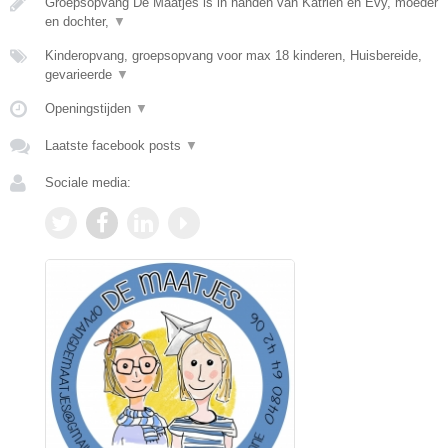
Groepsopvang De Maatjes is in handen van Katrien en Evy, moeder
en dochter,
▼
Kinderopvang, groepsopvang voor max 18 kinderen, Huisbereide,
gevarieerde
▼
Openingstijden
▼
Laatste facebook posts
▼
Sociale media: