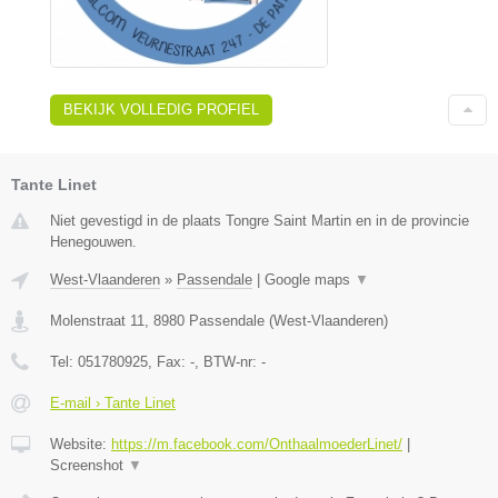
BEKIJK VOLLEDIG PROFIEL
Tante Linet
Niet gevestigd in de plaats Tongre Saint Martin en in de provincie
Henegouwen.
West-Vlaanderen
»
Passendale
|
Google maps
▼
Molenstraat 11
,
8980
Passendale
(
West-Vlaanderen
)
Tel:
051780925
, Fax:
-
, BTW-nr:
-
E-mail › Tante Linet
Website:
https://m.facebook.com/OnthaalmoederLinet/
|
Screenshot
▼