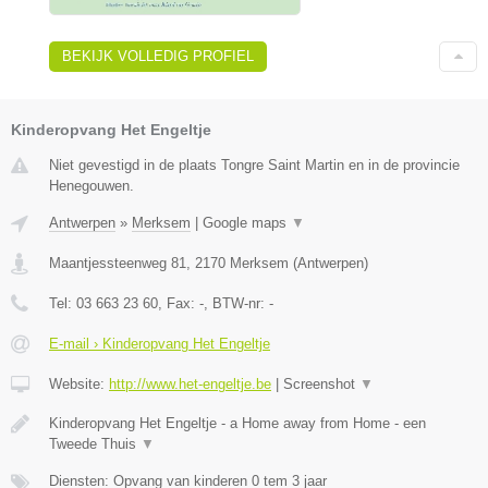
BEKIJK VOLLEDIG PROFIEL
Kinderopvang Het Engeltje
Niet gevestigd in de plaats Tongre Saint Martin en in de provincie
Henegouwen.
Antwerpen
»
Merksem
|
Google maps
▼
Maantjessteenweg 81
,
2170
Merksem
(
Antwerpen
)
Tel:
03 663 23 60
, Fax:
-
, BTW-nr:
-
E-mail › Kinderopvang Het Engeltje
Website:
http://www.het-engeltje.be
|
Screenshot
▼
Kinderopvang Het Engeltje - a Home away from Home - een
Tweede Thuis
▼
Diensten: Opvang van kinderen 0 tem 3 jaar