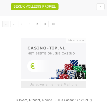
BEKIJK VOLLEDIG PROFIEL
1
2
3
4
5
»
»»
Uw advertentie hier? Mail ons
Ik kwam, ik zocht, ik vond - Julius Caesar / 47 v.Chr. ;)