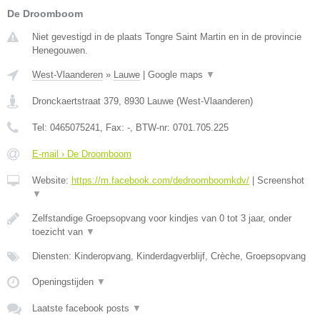
De Droomboom
Niet gevestigd in de plaats Tongre Saint Martin en in de provincie
Henegouwen.
West-Vlaanderen
»
Lauwe
|
Google maps
▼
Dronckaertstraat 379
,
8930
Lauwe
(
West-Vlaanderen
)
Tel:
0465075241
, Fax:
-
, BTW-nr:
0701.705.225
E-mail › De Droomboom
Website:
https://m.facebook.com/dedroomboomkdv/
|
Screenshot
▼
Zelfstandige Groepsopvang voor kindjes van 0 tot 3 jaar, onder
toezicht van
▼
Diensten: Kinderopvang, Kinderdagverblijf, Crèche, Groepsopvang
Openingstijden
▼
Laatste facebook posts
▼