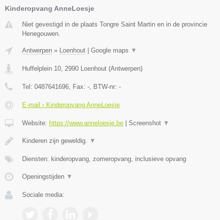
Kinderopvang AnneLoesje
Niet gevestigd in de plaats Tongre Saint Martin en in de provincie
Henegouwen.
Antwerpen
»
Loenhout
|
Google maps
▼
Huffelplein 10
,
2990
Loenhout
(
Antwerpen
)
Tel:
0487641696
, Fax:
-
, BTW-nr:
-
E-mail › Kinderopvang AnneLoesje
Website:
https://www.anneloesje.be
|
Screenshot
▼
Kinderen zijn geweldig.
▼
Diensten: kinderopvang, zomeropvang, inclusieve opvang
Openingstijden
▼
Sociale media: