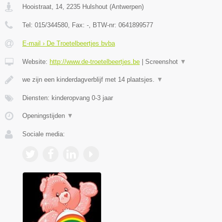
Hooistraat, 14
,
2235
Hulshout
(
Antwerpen
)
Tel:
015/344580
, Fax:
-
, BTW-nr:
0641899577
E-mail › De Troetelbeertjes bvba
Website:
http://www.de-troetelbeertjes.be
|
Screenshot
▼
we zijn een kinderdagverblijf met 14 plaatsjes.
▼
Diensten: kinderopvang 0-3 jaar
Openingstijden
▼
Sociale media: