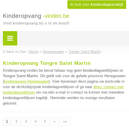
Ik heb een
kinderdagverblijf
Kinderopvang
-vinden.be
Vind kinderopvang bij u in de buurt!
U bent nu hier:
Home
»
Henegouwen
»
Tongre Saint Martin
Kinderopvang Tongre Saint Martin
Kinderopvang-vinden.be bevat helaas nog geen
kinderdagverblijven in
Tongre Saint Martin
. Dit geldt ook voor de gehele provincie Henegouwen
(
kinderopvang Henegouwen
). Voer bovenaan deze pagina uw postcode in
voor de dichtstbijzijnde kinderdagverblijven of ga naar
direct contact met
kinderdagverblijven
om via één e-mail in contact te komen met meerdere
kinderdagverblijven tegelijk. Hieronder worden nu overige resultaten
getoond.
1
2
3
4
5
»
»»