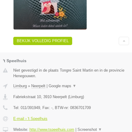
BEKIJK VOLLEDIG PROFIEL
't Speelhuis
Niet gevestigd in de plaats Tongre Saint Martin en in de provincie
Henegouwen.
Limburg
»
Neerpelt
|
Google maps
▼
Fabriekstraat 10
,
3910
Neerpelt
(
Limburg
)
Tel:
011/391949
, Fax:
-
, BTW-nr:
0836701709
E-mail › 't Speelhuis
Website:
http://www.tspeelhuis.com
|
Screenshot
▼