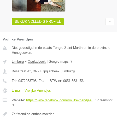
BEKIJK VOLLEDIG PROFIEL
Vrolijke Vriendjes
Niet gevestigd in de plaats Tongre Saint Martin en in de provincie
Henegouwen.
Limburg
»
Opglabbeek
|
Google maps
▼
Bosstraat 42
,
3660
Opglabbeek
(
Limburg
)
Tel:
0472253798
, Fax:
-
, BTW-nr:
0651.553.156
E-mail › Vrolijke Vriendjes
Website:
https://www.facebook.com/vrolijkevriendjes/
|
Screenshot
▼
Zelfstandige onthaalmoeder