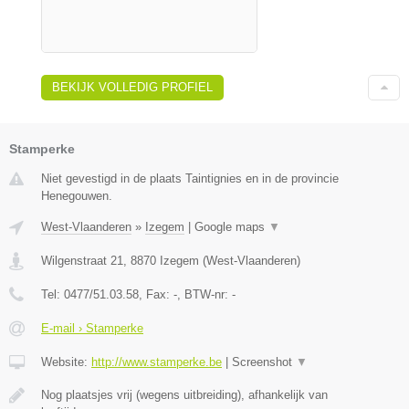
BEKIJK VOLLEDIG PROFIEL
Stamperke
Niet gevestigd in de plaats Taintignies en in de provincie
Henegouwen.
West-Vlaanderen
»
Izegem
|
Google maps
▼
Wilgenstraat 21
,
8870
Izegem
(
West-Vlaanderen
)
Tel:
0477/51.03.58
, Fax:
-
, BTW-nr:
-
E-mail › Stamperke
Website:
http://www.stamperke.be
|
Screenshot
▼
Nog plaatsjes vrij (wegens uitbreiding), afhankelijk van