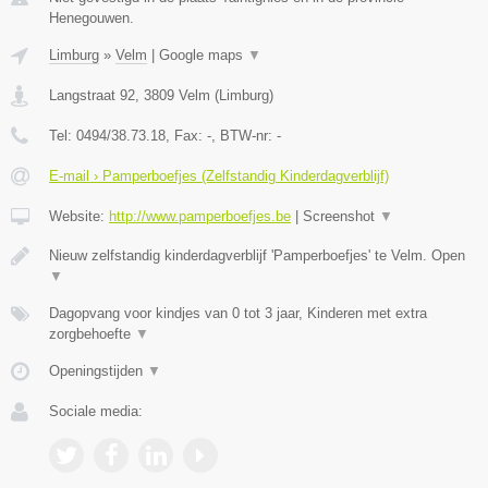
Henegouwen.
Limburg
»
Velm
|
Google maps
▼
Langstraat 92
,
3809
Velm
(
Limburg
)
Tel:
0494/38.73.18
, Fax:
-
, BTW-nr:
-
E-mail › Pamperboefjes (Zelfstandig Kinderdagverblijf)
Website:
http://www.pamperboefjes.be
|
Screenshot
▼
Nieuw zelfstandig kinderdagverblijf 'Pamperboefjes' te Velm. Open
▼
Dagopvang voor kindjes van 0 tot 3 jaar, Kinderen met extra
zorgbehoefte
▼
Openingstijden
▼
Sociale media: