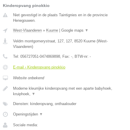
Kinderopvang pinokkio
Niet gevestigd in de plaats Taintignies en in de provincie
Henegouwen.
West-Vlaanderen
»
Kuurne
|
Google maps
▼
Veldm montgomerystraat, 127, 127
,
8520
Kuurne
(
West-
Vlaanderen
)
Tel:
056727051-0474869898
, Fax:
-
, BTW-nr:
-
E-mail › Kinderopvang pinokkio
Website onbekend
Moderne kleurrijke kinderopvang met een aparte babyhoek,
kruiphoek,
▼
Diensten: kinderopvang, onthaalouder
Openingstijden
▼
Sociale media: