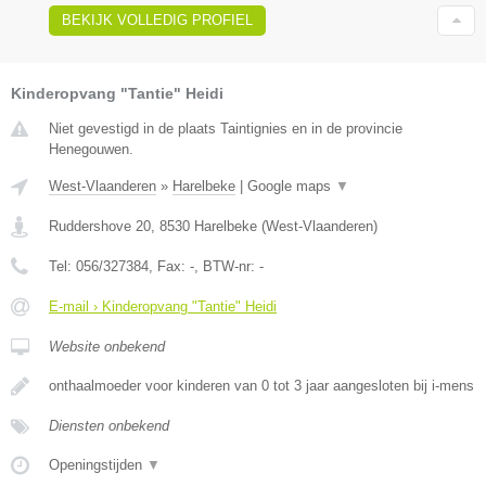
BEKIJK VOLLEDIG PROFIEL
Kinderopvang "Tantie" Heidi
Niet gevestigd in de plaats Taintignies en in de provincie
Henegouwen.
West-Vlaanderen
»
Harelbeke
|
Google maps
▼
Ruddershove 20
,
8530
Harelbeke
(
West-Vlaanderen
)
Tel:
056/327384
, Fax:
-
, BTW-nr:
-
E-mail › Kinderopvang "Tantie" Heidi
Website onbekend
onthaalmoeder voor kinderen van 0 tot 3 jaar aangesloten bij i-mens
Diensten onbekend
Openingstijden
▼