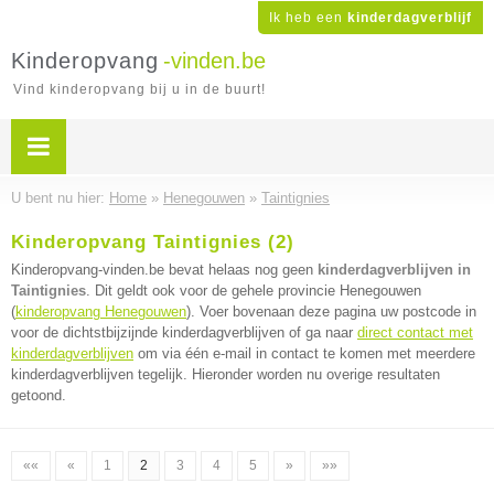
Ik heb een
kinderdagverblijf
Kinderopvang
-vinden.be
Vind kinderopvang bij u in de buurt!
U bent nu hier:
Home
»
Henegouwen
»
Taintignies
Kinderopvang Taintignies (2)
Kinderopvang-vinden.be bevat helaas nog geen
kinderdagverblijven in
Taintignies
. Dit geldt ook voor de gehele provincie Henegouwen
(
kinderopvang Henegouwen
). Voer bovenaan deze pagina uw postcode in
voor de dichtstbijzijnde kinderdagverblijven of ga naar
direct contact met
kinderdagverblijven
om via één e-mail in contact te komen met meerdere
kinderdagverblijven tegelijk. Hieronder worden nu overige resultaten
getoond.
««
«
1
2
3
4
5
»
»»