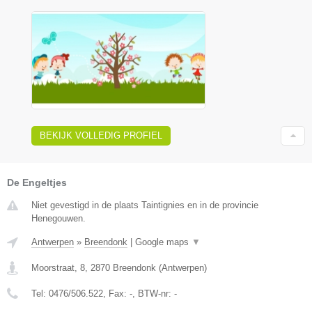
BEKIJK VOLLEDIG PROFIEL
De Engeltjes
Niet gevestigd in de plaats Taintignies en in de provincie
Henegouwen.
Antwerpen
»
Breendonk
|
Google maps
▼
Moorstraat, 8
,
2870
Breendonk
(
Antwerpen
)
Tel:
0476/506.522
, Fax:
-
, BTW-nr:
-