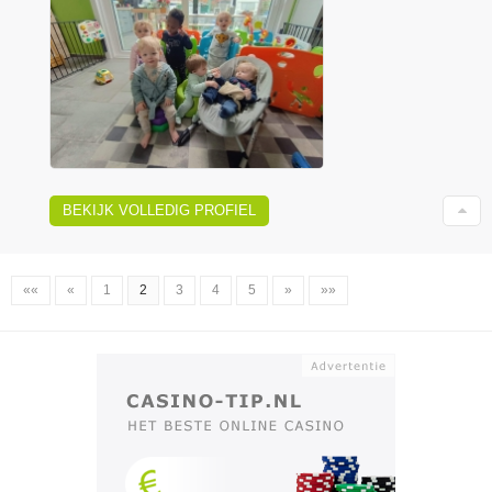
BEKIJK VOLLEDIG PROFIEL
««
«
1
2
3
4
5
»
»»