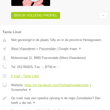
BEKIJK VOLLEDIG PROFIEL
Tante Linet
Niet gevestigd in de plaats Silly en in de provincie Henegouwen.
West-Vlaanderen
»
Passendale
|
Google maps
▼
Molenstraat 11
,
8980
Passendale
(
West-Vlaanderen
)
Tel:
051780925
, Fax:
-
, BTW-nr:
-
E-mail › Tante Linet
Website:
https://m.facebook.com/OnthaalmoederLinet/
|
Screenshot
▼
Op zoek naar een speelse opvang in de regio Zonnebeke? Dan
heeft u die net
▼