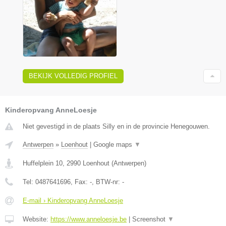
BEKIJK VOLLEDIG PROFIEL
Kinderopvang AnneLoesje
Niet gevestigd in de plaats Silly en in de provincie Henegouwen.
Antwerpen
»
Loenhout
|
Google maps
▼
Huffelplein 10
,
2990
Loenhout
(
Antwerpen
)
Tel:
0487641696
, Fax:
-
, BTW-nr:
-
E-mail › Kinderopvang AnneLoesje
Website:
https://www.anneloesje.be
|
Screenshot
▼