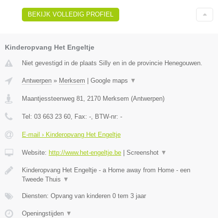
BEKIJK VOLLEDIG PROFIEL
Kinderopvang Het Engeltje
Niet gevestigd in de plaats Silly en in de provincie Henegouwen.
Antwerpen
»
Merksem
|
Google maps
▼
Maantjessteenweg 81
,
2170
Merksem
(
Antwerpen
)
Tel:
03 663 23 60
, Fax:
-
, BTW-nr:
-
E-mail › Kinderopvang Het Engeltje
Website:
http://www.het-engeltje.be
|
Screenshot
▼
Kinderopvang Het Engeltje - a Home away from Home - een
Tweede Thuis
▼
Diensten: Opvang van kinderen 0 tem 3 jaar
Openingstijden
▼