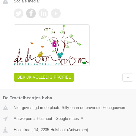
Sociale media:
BEKIJK VOLLEDIG PROFIEL
De Troetelbeertjes bvba
Niet gevestigd in de plaats Silly en in de provincie Henegouwen.
Antwerpen
»
Hulshout
|
Google maps
▼
Hooistraat, 14
,
2235
Hulshout
(
Antwerpen
)