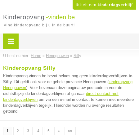
Ik heb een
kinderdagverblijf
Kinderopvang
-vinden.be
Vind kinderopvang bij u in de buurt!
U bent nu hier:
Home
»
Henegouwen
»
Silly
Kinderopvang Silly
Kinderopvang-vinden.be bevat helaas nog geen
kinderdagverblijven in
Silly
. Dit geldt ook voor de gehele provincie Henegouwen (
kinderopvang
Henegouwen
). Voer bovenaan deze pagina uw postcode in voor de
dichtstbijzijnde kinderdagverblijven of ga naar
direct contact met
kinderdagverblijven
om via één e-mail in contact te komen met meerdere
kinderdagverblijven tegelijk. Hieronder worden nu overige resultaten
getoond.
1
2
3
4
5
»
»»