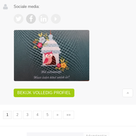
Sociale media:
BEKIJK VOLLEDIG PROFIEL
1
2
3
4
5
»
»»