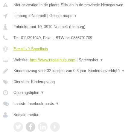
Niet gevestigd in de plaats Silly en in de provincie Henegouwen.
Limburg
»
Neerpelt
|
Google maps
▼
Fabriekstraat 10
,
3910
Neerpelt
(
Limburg
)
Tel:
011/391949
, Fax:
-
, BTW-nr:
0836701709
E-mail › 't Speelhuis
Website:
http://www.tspeelhuis.com
|
Screenshot
▼
Kinderopvang voor 32 kindjes van 0-3 jaar. Kinderdagverblijf 't
▼
Diensten: Kinderopvang
Openingstijden
▼
Laatste facebook posts
▼
Sociale media: