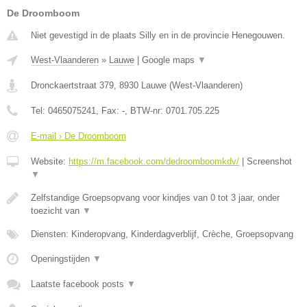
De Droomboom
Niet gevestigd in de plaats Silly en in de provincie Henegouwen.
West-Vlaanderen
»
Lauwe
|
Google maps
▼
Dronckaertstraat 379
,
8930
Lauwe
(
West-Vlaanderen
)
Tel:
0465075241
, Fax:
-
, BTW-nr:
0701.705.225
E-mail › De Droomboom
Website:
https://m.facebook.com/dedroomboomkdv/
|
Screenshot
▼
Zelfstandige Groepsopvang voor kindjes van 0 tot 3 jaar, onder
toezicht van
▼
Diensten: Kinderopvang, Kinderdagverblijf, Crèche, Groepsopvang
Openingstijden
▼
Laatste facebook posts
▼