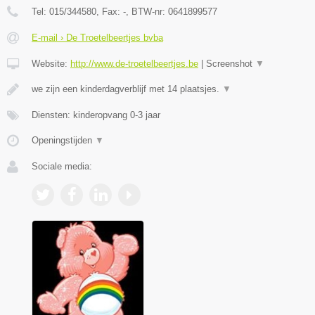
Tel:
015/344580
, Fax:
-
, BTW-nr:
0641899577
E-mail › De Troetelbeertjes bvba
Website:
http://www.de-troetelbeertjes.be
|
Screenshot
▼
we zijn een kinderdagverblijf met 14 plaatsjes.
▼
Diensten: kinderopvang 0-3 jaar
Openingstijden
▼
Sociale media: