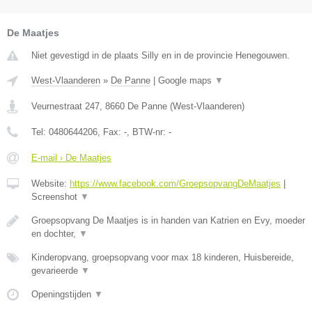
De Maatjes
Niet gevestigd in de plaats Silly en in de provincie Henegouwen.
West-Vlaanderen
»
De Panne
|
Google maps
▼
Veurnestraat 247
,
8660
De Panne
(
West-Vlaanderen
)
Tel:
0480644206
, Fax:
-
, BTW-nr:
-
E-mail › De Maatjes
Website:
https://www.facebook.com/GroepsopvangDeMaatjes
|
Screenshot
▼
Groepsopvang De Maatjes is in handen van Katrien en Evy, moeder
en dochter,
▼
Kinderopvang, groepsopvang voor max 18 kinderen, Huisbereide,
gevarieerde
▼
Openingstijden
▼