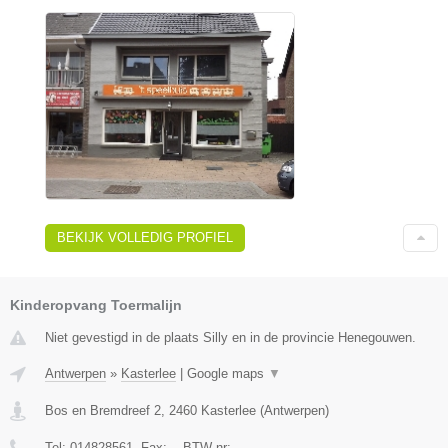
BEKIJK VOLLEDIG PROFIEL
Kinderopvang Toermalijn
Niet gevestigd in de plaats Silly en in de provincie Henegouwen.
Antwerpen
»
Kasterlee
|
Google maps
▼
Bos en Bremdreef 2
,
2460
Kasterlee
(
Antwerpen
)
Tel:
014828561
, Fax:
-
, BTW-nr:
-