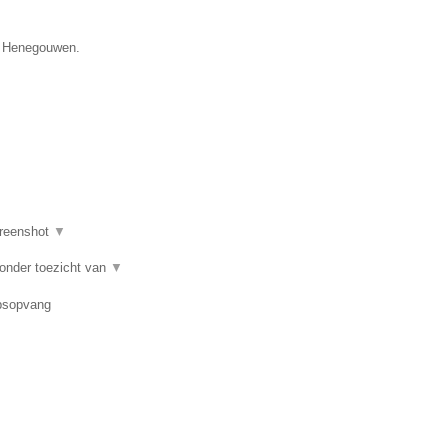
ie Henegouwen.
reenshot
▼
 onder toezicht van
▼
epsopvang