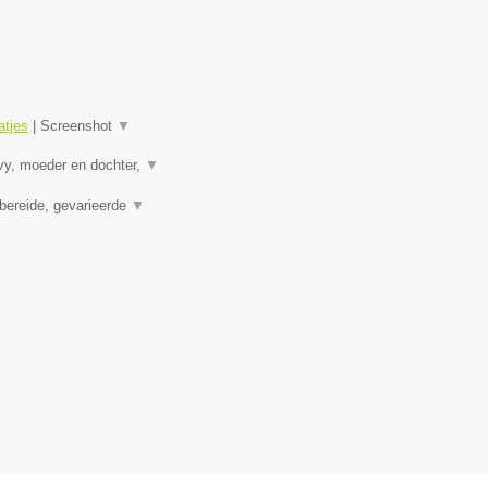
tjes
|
Screenshot
▼
vy, moeder en dochter,
▼
bereide, gevarieerde
▼