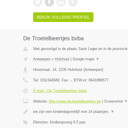
BEKIJK VOLLEDIG PROFIEL
De Troetelbeertjes bvba
Niet gevestigd in de plaats Saint Leger en in de provinc
Antwerpen
»
Hulshout
|
Google maps
▼
Hooistraat, 14
,
2235
Hulshout
(
Antwerpen
)
Tel:
015/344580
, Fax:
-
, BTW-nr:
0641899577
E-mail › De Troetelbeertjes bvba
Website:
http://www.de-troetelbeertjes.be
|
Screenshot
▼
we zijn een kinderdagverblijf met 14 plaatsjes.
▼
Diensten: kinderopvang 0-3 jaar