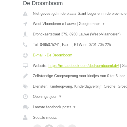
De Droomboom
Niet gevestigd in de plaats Saint Leger en in de provinc
West-Vlaanderen
»
Lauwe
|
Google maps
▼
Dronckaertstraat 379
,
8930
Lauwe
(
West-Vlaanderen
)
Tel:
0465075241
, Fax:
-
, BTW-nr:
0701.705.225
E-mail › De Droomboom
Website:
https://m.facebook.com/dedroomboomkdv/
|
Sc
Zelfstandige Groepsopvang voor kindjes van 0 tot 3 jaar,
Diensten: Kinderopvang, Kinderdagverblijf, Crèche, Gro
Openingstijden
▼
Laatste facebook posts
▼
Sociale media: