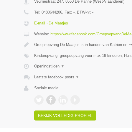
Veurnestraat 247
,
8660
De Panne
(
West-Vlaanderen
)
Tel:
0480644206
, Fax:
-
, BTW-nr:
-
E-mail › De Maatjes
Website:
https://www.facebook.com/GroepsopvangDeMaa
Groepsopvang De Maatjes is in handen van Katrien en E
Kinderopvang, groepsopvang voor max 18 kinderen, Huis
Openingstijden
▼
Laatste facebook posts
▼
Sociale media:
BEKIJK VOLLEDIG PROFIEL