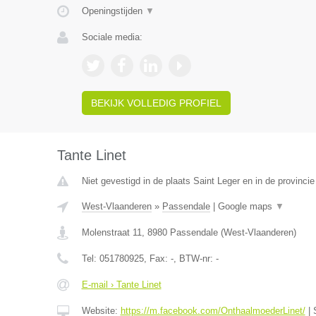
Openingstijden
▼
Sociale media:
BEKIJK VOLLEDIG PROFIEL
Tante Linet
Niet gevestigd in de plaats Saint Leger en in de provinc
West-Vlaanderen
»
Passendale
|
Google maps
▼
Molenstraat 11
,
8980
Passendale
(
West-Vlaanderen
)
Tel:
051780925
, Fax:
-
, BTW-nr:
-
E-mail › Tante Linet
Website:
https://m.facebook.com/OnthaalmoederLinet/
|