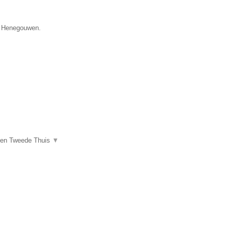
ie Henegouwen.
een Tweede Thuis
▼