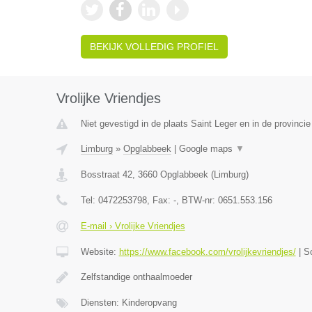
BEKIJK VOLLEDIG PROFIEL
Vrolijke Vriendjes
Niet gevestigd in de plaats Saint Leger en in de provinc
Limburg
»
Opglabbeek
|
Google maps
▼
Bosstraat 42
,
3660
Opglabbeek
(
Limburg
)
Tel:
0472253798
, Fax:
-
, BTW-nr:
0651.553.156
E-mail › Vrolijke Vriendjes
Website:
https://www.facebook.com/vrolijkevriendjes/
|
S
Zelfstandige onthaalmoeder
Diensten: Kinderopvang