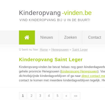
Kinderopvang
-vinden.be
VIND KINDEROPVANG BIJ U IN DE BUURT!
Nieuws
Zoeken
Contact
U bent nu hier:
Home
»
Henegouwen
»
Saint Leger
Kinderopvang Saint Leger
Kinderopvang-vinden.be bevat helaas nog geen
kinderdagverbl
gehele provincie Henegouwen (
kinderopvang Henegouwen
). Vo
dichtstbijzijnde kinderdagverblijven of ga naar
direct contact me
contact te komen met meerdere kinderdagverblijven tegelijk. Hi
1
2
3
4
5
»
»»