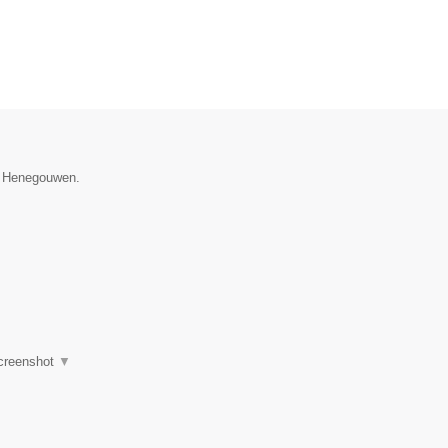
ie Henegouwen.
creenshot
▼